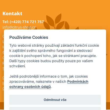
Kontakt
Tel: (+420) 774 721 757
info@citrus-shop.cz
Citrus shop zahradnictví
Používáme Cookies
Legionářů 2
Tyto webové stránky používají základní funkční cookie
Hodonín
k zajištění svého správného fungování a sledovací
695 01
cookie k pochopení toho, jak se stránkami pracujete.
Otevřeno:
Další typy cookies budou použity pouze po vašem
Po-Pá 9-17
schválení.
So 9-11:30
Ještě podrobnější informace o tom, jak cookies
Ochrana osobních údajů
zpracováváme, naleznete v našich
Podmínkách
Informace ÚKZÚZ
ochrany osobních údajů
.
Cookies
Odmítnout vše