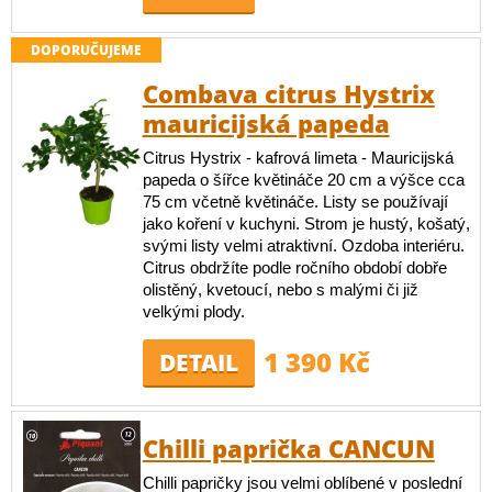
DOPORUČUJEME
Combava citrus Hystrix
mauricijská papeda
Citrus Hystrix - kafrová limeta - Mauricijská
papeda o šířce květináče 20 cm a výšce cca
75 cm včetně květináče. Listy se používají
jako koření v kuchyni. Strom je hustý, košatý,
svými listy velmi atraktivní. Ozdoba interiéru.
Citrus obdržíte podle ročního období dobře
olistěný, kvetoucí, nebo s malými či již
velkými plody.
1 390 Kč
DETAIL
Chilli paprička CANCUN
Chilli papričky jsou velmi oblíbené v poslední