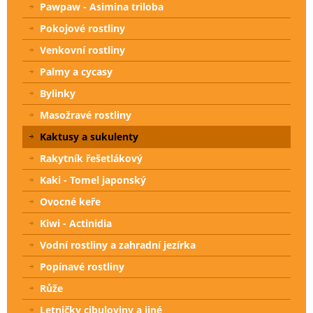
Pawpaw - Asimina triloba
Pokojové rostliny
Venkovní rostliny
Palmy a cycasy
Bylinky
Masožravé rostliny
Kaktusy a sukulenty
Rakytník řešetlákový
Kaki - Tomel japonský
Ovocné keře
Kiwi - Actinidia
Vodní rostliny a zahradní jezírka
Popínavé rostliny
Růže
Letničky cibuloviny a jiné