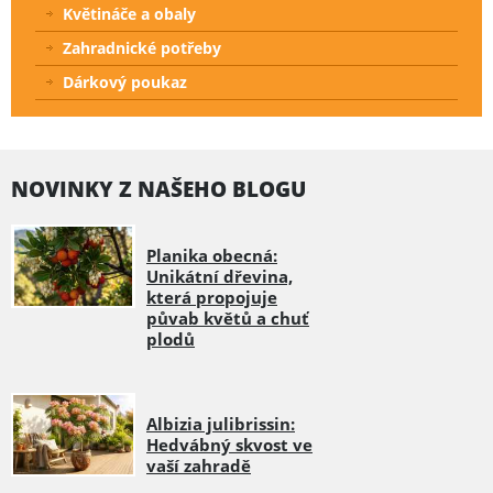
Květináče a obaly
Zahradnické potřeby
Dárkový poukaz
NOVINKY Z NAŠEHO BLOGU
Planika obecná:
Unikátní dřevina,
která propojuje
půvab květů a chuť
plodů
Albizia julibrissin:
Hedvábný skvost ve
vaší zahradě