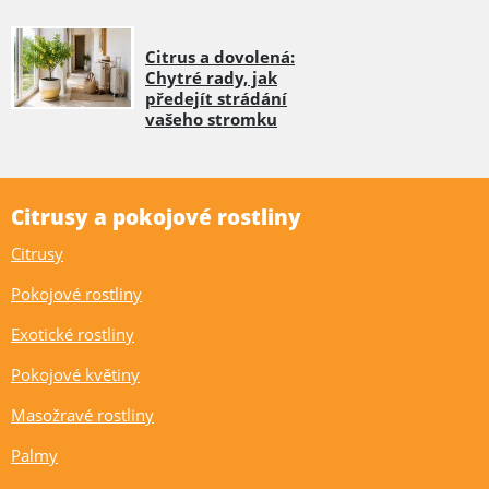
Citrus a dovolená:
Chytré rady, jak
předejít strádání
vašeho stromku
Citrusy a pokojové rostliny
Citrusy
Pokojové rostliny
Exotické rostliny
Pokojové květiny
Masožravé rostliny
Palmy