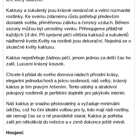
Kaktusy a sukulenty jsou krásné nenáročné a velmi rozmanité
rostlinky. Ke svému zdárnému růstu potřebují především
dostatek světla, přiměřenou zálivku a čerstvý vzduch. Během
sezony můžou být umístěny venku. Přihnojujeme přibližně
každých 14 dní. Při správné péči většina kaktusů a sukulentů
nádherně kvete.Květy na rostlině jsou dekorační. Nejedná se o
skutečné květy kaktusu.
Kaktus nepotřebuje žádnou péči, jenom jednou za delší čas ho
zalít. Luxusní krásný kousek.
Chcete-li přidat do svého domova nádech přírodní krásy,
elegantní jednoduchosti a jiskru osobnosti, náš velký, krásný
kaktus je tím pravým řešením. Tento odolný a atraktivní
pokojový rostlinník je perfektní doplněk pro jakýkoliv interiér.
Náš kaktus je snadno pěstovatelný a vyžaduje minimální
údržbu, což ho činí ideální volbou pro ty, kdo mají rádi rostliny,
ale nemají čas se o ně pravidelně starat. Kaktus je potřeba
zalít jen několikrát do měsíce a v zimě dokonce ještě méně.
Hnojení: