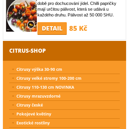
době pro dochucování jídel. Chilli papričky
mají určitou pálivost, která se udává u
každého druhu. Pálivost až 50 000 SHU.
85 Kč
DETAIL
CITRUS-SHOP
Citrusy výška 30-90 cm
Citrusy velké stromy 100-200 cm
Citrusy 110-130 cm NOVINKA
Citrusy mrazuvzdorné
Citrusy české
Pokojové květiny
Exotické rostliny