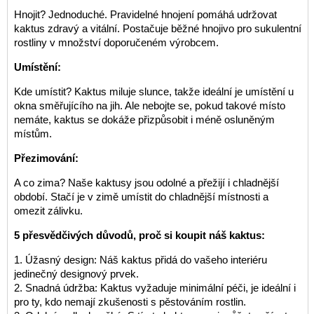
Hnojit? Jednoduché. Pravidelné hnojení pomáhá udržovat
kaktus zdravý a vitální. Postačuje běžné hnojivo pro sukulentní
rostliny v množství doporučeném výrobcem.
Umístění:
Kde umístit? Kaktus miluje slunce, takže ideální je umístění u
okna směřujícího na jih. Ale nebojte se, pokud takové místo
nemáte, kaktus se dokáže přizpůsobit i méně osluněným
místům.
Přezimování:
A co zima? Naše kaktusy jsou odolné a přežijí i chladnější
období. Stačí je v zimě umístit do chladnější místnosti a
omezit zálivku.
5 přesvědčivých důvodů, proč si koupit náš kaktus:
1. Úžasný design: Náš kaktus přidá do vašeho interiéru
jedinečný designový prvek.
2. Snadná údržba: Kaktus vyžaduje minimální péči, je ideální i
pro ty, kdo nemají zkušenosti s pěstováním rostlin.