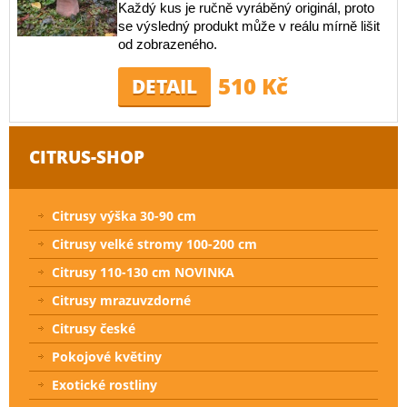
Každý kus je ručně vyráběný originál, proto
se výsledný produkt může v reálu mírně lišit
od zobrazeného.
510 Kč
DETAIL
CITRUS-SHOP
Citrusy výška 30-90 cm
Citrusy velké stromy 100-200 cm
Citrusy 110-130 cm NOVINKA
Citrusy mrazuvzdorné
Citrusy české
Pokojové květiny
Exotické rostliny