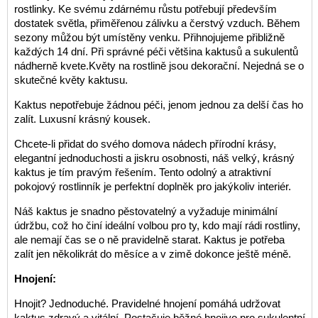
rostlinky. Ke svému zdárnému růstu potřebují především
dostatek světla, přiměřenou zálivku a čerstvý vzduch. Během
sezony můžou být umístěny venku. Přihnojujeme přibližně
každých 14 dní. Při správné péči většina kaktusů a sukulentů
nádherně kvete.Květy na rostlině jsou dekorační. Nejedná se o
skutečné květy kaktusu.
Kaktus nepotřebuje žádnou péči, jenom jednou za delší čas ho
zalít. Luxusní krásný kousek.
Chcete-li přidat do svého domova nádech přírodní krásy,
elegantní jednoduchosti a jiskru osobnosti, náš velký, krásný
kaktus je tím pravým řešením. Tento odolný a atraktivní
pokojový rostlinník je perfektní doplněk pro jakýkoliv interiér.
Náš kaktus je snadno pěstovatelný a vyžaduje minimální
údržbu, což ho činí ideální volbou pro ty, kdo mají rádi rostliny,
ale nemají čas se o ně pravidelně starat. Kaktus je potřeba
zalít jen několikrát do měsíce a v zimě dokonce ještě méně.
Hnojení:
Hnojit? Jednoduché. Pravidelné hnojení pomáhá udržovat
kaktus zdravý a vitální. Postačuje běžné hnojivo pro sukulentní