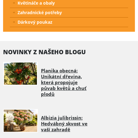
Květináče a obaly
Zahradnické potřeby
Dárkový poukaz
NOVINKY Z NAŠEHO BLOGU
Planika obecná:
Unikátní dřevina,
která propojuje
půvab květů a chuť
plodů
Albizia julibrissin:
Hedvábný skvost ve
vaší zahradě