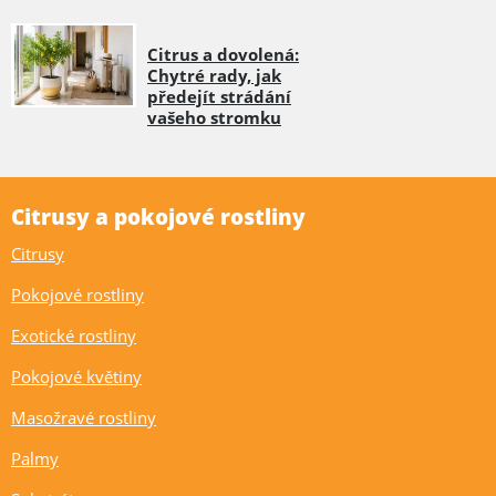
Citrus a dovolená:
Chytré rady, jak
předejít strádání
vašeho stromku
Citrusy a pokojové rostliny
Citrusy
Pokojové rostliny
Exotické rostliny
Pokojové květiny
Masožravé rostliny
Palmy