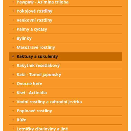
Pawpaw - Asimina triloba
Pokojové rostliny
Venkovní rostliny
Palmy a cycasy
Bylinky
Masožravé rostliny
Kaktusy a sukulenty
Rakytník řešetlákový
Kaki - Tomel japonský
Ovocné keře
Kiwi - Actinidia
Vodní rostliny a zahradní jezírka
Popínavé rostliny
Růže
Letničky cibuloviny a jiné