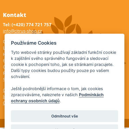
Kontakt
Tel: (+420) 774 721 757
info@citrus-shop.cz
Citrus shop zahradnictví
Používáme Cookies
Legionářů 2
Tyto webové stránky používají základní funkční cookie
Hodonín
k zajištění svého správného fungování a sledovací
695 01
cookie k pochopení toho, jak se stránkami pracujete.
Otevřeno:
Další typy cookies budou použity pouze po vašem
Po-Pá 9-17
schválení.
So 9-11:30
Ještě podrobnější informace o tom, jak cookies
Ochrana osobních údajů
zpracováváme, naleznete v našich
Podmínkách
Informace ÚKZÚZ
ochrany osobních údajů
.
Cookies
Odmítnout vše