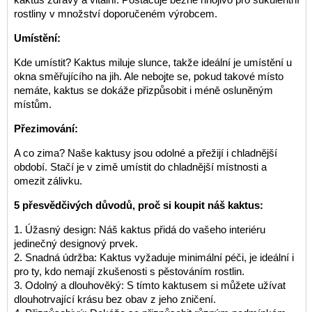
rostliny v množství doporučeném výrobcem.
Umístění:
Kde umístit? Kaktus miluje slunce, takže ideální je umístění u
okna směřujícího na jih. Ale nebojte se, pokud takové místo
nemáte, kaktus se dokáže přizpůsobit i méně osluněným
místům.
Přezimování:
A co zima? Naše kaktusy jsou odolné a přežijí i chladnější
období. Stačí je v zimě umístit do chladnější místnosti a
omezit zálivku.
5 přesvědčivých důvodů, proč si koupit náš kaktus:
1. Úžasný design: Náš kaktus přidá do vašeho interiéru
jedinečný designový prvek.
2. Snadná údržba: Kaktus vyžaduje minimální péči, je ideální i
pro ty, kdo nemají zkušenosti s pěstováním rostlin.
3. Odolný a dlouhověký: S tímto kaktusem si můžete užívat
dlouhotrvající krásu bez obav z jeho zničení.