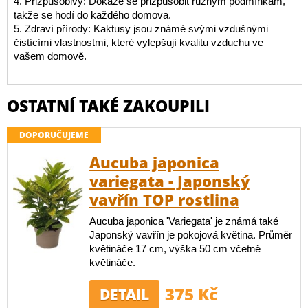
4. Přizpůsobivý: Dokáže se přizpůsobit různým podmínkám,
takže se hodí do každého domova.
5. Zdraví přírody: Kaktusy jsou známé svými vzdušnými
čistícími vlastnostmi, které vylepšují kvalitu vzduchu ve
vašem domově.
OSTATNÍ TAKÉ ZAKOUPILI
DOPORUČUJEME
Aucuba japonica
variegata - Japonský
vavřín TOP rostlina
Aucuba japonica 'Variegata' je známá také
Japonský vavřín je pokojová květina. Průměr
květináče 17 cm, výška 50 cm včetně
květináče.
375 Kč
DETAIL