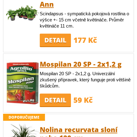
Ann
Scindapsus - sympatická pokojová rostlina o
výšce +- 15 cm včetně květináče. Průměr
květináče 11 cm.
177 Kč
DETAIL
Mospilan 20 SP - 2x1,2 g
Mospilan 20 SP - 2x1,2 g. Univerzální
zkušený přípravek, který funguje proti většině
škůdcům.
59 Kč
DETAIL
DOPORUČUJEME
Nolina recurvata sloní