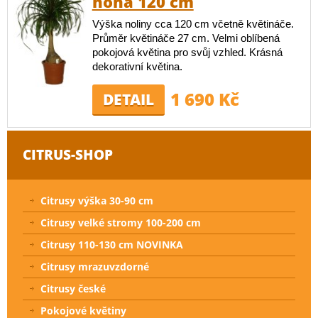
noha 120 cm
Výška noliny cca 120 cm včetně květináče.
Průměr květináče 27 cm. Velmi oblíbená
pokojová květina pro svůj vzhled. Krásná
dekorativní květina.
1 690 Kč
DETAIL
CITRUS-SHOP
Citrusy výška 30-90 cm
Citrusy velké stromy 100-200 cm
Citrusy 110-130 cm NOVINKA
Citrusy mrazuvzdorné
Citrusy české
Pokojové květiny