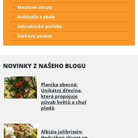
Mechové obrazy
Květináče a obaly
Zahradnické potřeby
Dárkový poukaz
NOVINKY Z NAŠEHO BLOGU
Planika obecná:
Unikátní dřevina,
která propojuje
půvab květů a chuť
plodů
Albizia julibrissin:
Hedvábný skvost ve