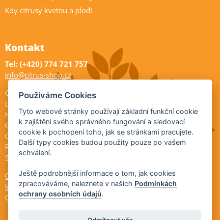
Kdy citrusy kvetou a plodí
Kontakt
Tel: (+420) 774 721 757
info@citrus-shop.cz
Citrus shop zahradnictví
Používáme Cookies
Legionářů 2
Tyto webové stránky používají základní funkční cookie
Hodonín
k zajištění svého správného fungování a sledovací
695 01
cookie k pochopení toho, jak se stránkami pracujete.
Otevřeno:
Další typy cookies budou použity pouze po vašem
Po-Pá 9-17
schválení.
So 9-11:30
Ještě podrobnější informace o tom, jak cookies
Ochrana osobních údajů
zpracováváme, naleznete v našich
Podmínkách
Informace ÚKZÚZ
ochrany osobních údajů
.
Cookies
Odmítnout vše