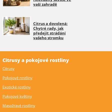
vaší zahradě
Citrus a dovolená:
Chytré rady, jak
předejít strádání
vašeho stromku
Citrusy a pokojové rostliny
Citrusy
Pokojové rostliny
Exotické rostliny
Pokojové květiny
Masožravé rostliny