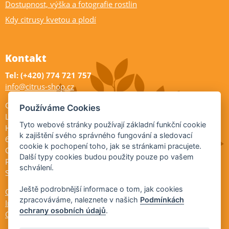
Dostupnost, výška a fotografie rostlin
Kdy citrusy kvetou a plodí
Kontakt
Tel: (+420) 774 721 757
info@citrus-shop.cz
Citrus shop zahradnictví
Používáme Cookies
Legionářů 2
Tyto webové stránky používají základní funkční cookie
Hodonín
k zajištění svého správného fungování a sledovací
695 01
cookie k pochopení toho, jak se stránkami pracujete.
Otevřeno:
Další typy cookies budou použity pouze po vašem
Po-Pá 9-17
schválení.
So 9-11:30
Ještě podrobnější informace o tom, jak cookies
Ochrana osobních údajů
zpracováváme, naleznete v našich
Podmínkách
Informace ÚKZÚZ
ochrany osobních údajů
.
Cookies