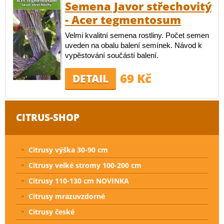
Semena Javor střechovitý
- Acer tegmentosum
Velmi kvalitní semena rostliny. Počet semen
uveden na obalu balení semínek. Návod k
vypěstování součástí balení.
69 Kč
DETAIL
CITRUS-SHOP
Citrusy výška 30-90 cm
Citrusy velké stromy 100-200 cm
Citrusy 110-130 cm NOVINKA
Citrusy mrazuvzdorné
Citrusy české