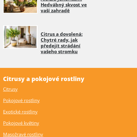
Hedvábný skvost ve
vaší zahradě
Citrus a dovolená:
Chytré rady, jak
předejít strádání
vašeho stromku
Citrusy a pokojové rostliny
Citrusy
Pokojové rostliny
Exotické rostliny
Pokojové květiny
Masožravé rostliny