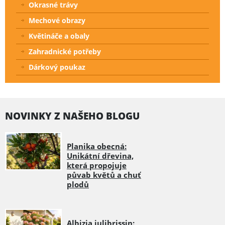
Okrasné trávy
Mechové obrazy
Květináče a obaly
Zahradnické potřeby
Dárkový poukaz
NOVINKY Z NAŠEHO BLOGU
Planika obecná:
Unikátní dřevina,
která propojuje
půvab květů a chuť
plodů
Albizia julibrissin: