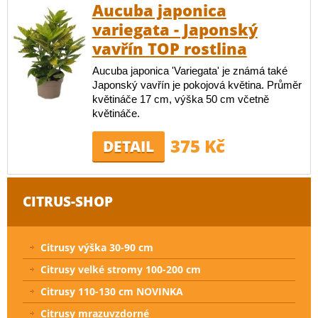
Aucuba japonica
variegata - Japonský
vavřín TOP rostlina
Aucuba japonica 'Variegata' je známá také
Japonský vavřín je pokojová květina. Průměr
květináče 17 cm, výška 50 cm včetně
květináče.
375 Kč
DETAIL
CITRUS-SHOP
Citrusy výška 30-90 cm
Citrusy velké stromy 100-200 cm
Citrusy 110-130 cm NOVINKA
Citrusy mrazuvzdorné