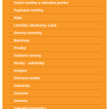
Vodní rostliny a zahradní jezírka
Popínavé rostliny
Růže
Letničky cibuloviny a jiné
Ovocné stromky
Bambusy
Trvalky
Solitérní stromy
Houby - substráty
Hnojivo
Ochrana rostlin
Substráty
Sazenice
Semena
Zahradní keramika