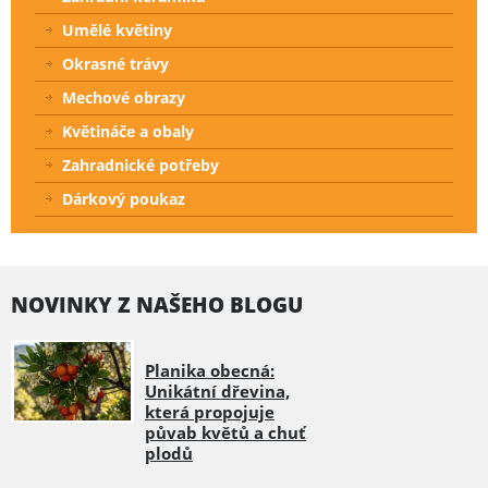
Umělé květiny
Okrasné trávy
Mechové obrazy
Květináče a obaly
Zahradnické potřeby
Dárkový poukaz
NOVINKY Z NAŠEHO BLOGU
Planika obecná:
Unikátní dřevina,
která propojuje
půvab květů a chuť
plodů