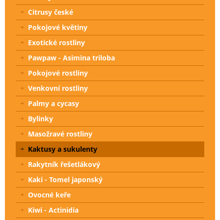
Citrusy české
Pokojové květiny
Exotické rostliny
Pawpaw - Asimina triloba
Pokojové rostliny
Venkovní rostliny
Palmy a cycasy
Bylinky
Masožravé rostliny
Kaktusy a sukulenty
Rakytník řešetlákový
Kaki - Tomel japonský
Ovocné keře
Kiwi - Actinidia