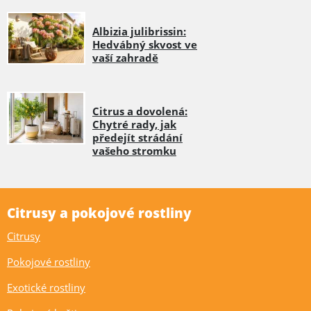
Albizia julibrissin:
Hedvábný skvost ve
vaší zahradě
Citrus a dovolená:
Chytré rady, jak
předejít strádání
vašeho stromku
Citrusy a pokojové rostliny
Citrusy
Pokojové rostliny
Exotické rostliny