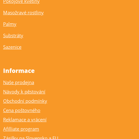
Pokojové květiny
Masožravé rostliny
Palmy
Substráty
Sazenice
Informace
Naše prodejna
Návody k pěstování
Obchodní podmínky
Cena poštovného
Reklamace a vrácení
Afilliate program
Zásilky na Slovensko a EU