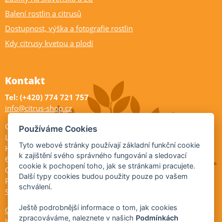
Balení rostlin a citrusů
Dostupnost, výška a fotografie rostlin
Kdy citrusy kvetou a plodí
Kontakt
Tel: (+420) 774 721 757
info@citrus-shop.cz
Citrus shop zahradnictví
Používáme Cookies
Legionářů 2
Tyto webové stránky používají základní funkční cookie
Hodonín
k zajištění svého správného fungování a sledovací
695 01
cookie k pochopení toho, jak se stránkami pracujete.
Otevřeno:
Další typy cookies budou použity pouze po vašem
Po-Pá 9-17
schválení.
So 9-11:30
Ještě podrobnější informace o tom, jak cookies
Ochrana osobních údajů
zpracováváme, naleznete v našich
Podmínkách
Informace ÚKZÚZ