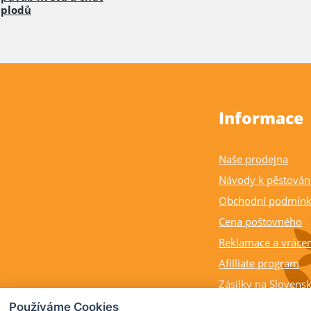
plodů
Informace
Naše prodejna
Návody k pěstován
Obchodní podmín
Cena poštovného
Reklamace a vrácen
Afilliate program
Zásilky na Slovens
Balení rostlin a cit
Používáme Cookies