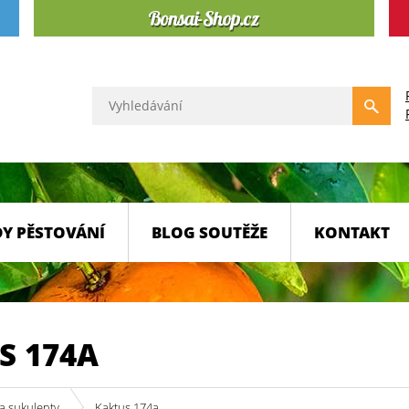
Y PĚSTOVÁNÍ
BLOG SOUTĚŽE
KONTAKT
S 174A
a sukulenty
Kaktus 174a