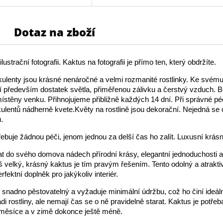
Dotaz na zboží
lustrační fotografii. Kaktus na fotografii je přímo ten, který obdržíte.
ulenty jsou krásné nenáročné a velmi rozmanité rostlinky. Ke své
jí především dostatek světla, přiměřenou zálivku a čerstvý vzduch.
stěny venku. Přihnojujeme přibližně každých 14 dní. Při správné péč
ulentů nádherně kvete.Květy na rostlině jsou dekorační. Nejedná se
.
ebuje žádnou péči, jenom jednou za delší čas ho zalít. Luxusní krás
dat do svého domova nádech přírodní krásy, elegantní jednoduchosti a 
š velký, krásný kaktus je tím pravým řešením. Tento odolný a atrakti
erfektní doplněk pro jakýkoliv interiér.
 snadno pěstovatelný a vyžaduje minimální údržbu, což ho činí ideáln
ádi rostliny, ale nemají čas se o ně pravidelně starat. Kaktus je potřeba
 měsíce a v zimě dokonce ještě méně.