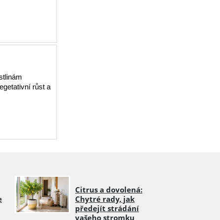
stlinám
getativní růst a
Citrus a dovolená:
e
Chytré rady, jak
předejít strádání
vašeho stromku