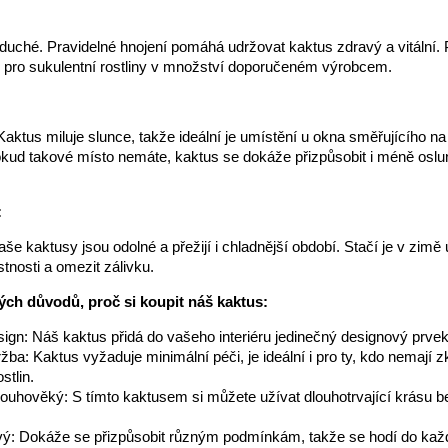
duché. Pravidelné hnojení pomáhá udržovat kaktus zdravý a vitální.
 pro sukulentní rostliny v množství doporučeném výrobcem.
aktus miluje slunce, takže ideální je umístění u okna směřujícího na j
okud takové místo nemáte, kaktus se dokáže přizpůsobit i méně os
:
še kaktusy jsou odolné a přežijí i chladnější období. Stačí je v zimě 
tnosti a omezit zálivku.
ých důvodů, proč si koupit náš kaktus:
ign: Náš kaktus přidá do vašeho interiéru jedinečný designový prvek
žba: Kaktus vyžaduje minimální péči, je ideální i pro ty, kdo nemají z
stlin.
louhověký: S tímto kaktusem si můžete užívat dlouhotrvající krásu b
ivý: Dokáže se přizpůsobit různým podmínkám, takže se hodí do ka