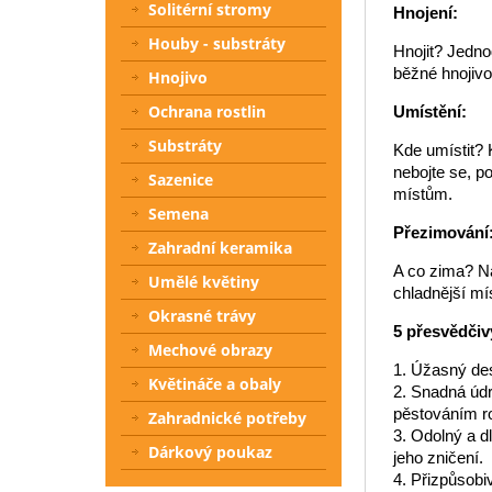
Solitérní stromy
Hnojení:
Houby - substráty
Hnojit? Jedno
běžné hnojivo
Hnojivo
Ochrana rostlin
Umístění:
Substráty
Kde umístit? K
nebojte se, p
Sazenice
místům.
Semena
Přezimování
Zahradní keramika
A co zima? Na
Umělé květiny
chladnější mís
Okrasné trávy
5 přesvědčiv
Mechové obrazy
1. Úžasný des
Květináče a obaly
2. Snadná údr
pěstováním ro
Zahradnické potřeby
3. Odolný a d
Dárkový poukaz
jeho zničení.
4. Přizpůsob