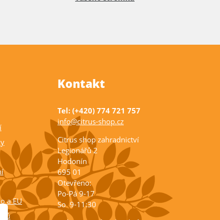
Kontakt
Tel: (+420) 774 721 757
info@citrus-shop.cz
í
Citrus shop zahradnictví
ky
Legionářů 2
Hodonín
í
695 01
Otevřeno:
Po-Pá 9-17
ko a EU
So 9-11:30
rusů