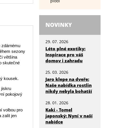
plodí
NOVINKY
29. 07. 2026
mu zdárnému
Léto plné exotiky:
 Během sezony
Inspirace pro váš
i většina
domov i zahradu
 o skutečné
25. 03. 2026
ný kousek.
Jaro klepe na dveře:
Naše nabídka rostlin
jiskru
nikdy nebyla bohatší
vní pokojový
28. 01. 2026
Kaki - Tomel
í volbou pro
japonský: Nyní v naší
 zalít jen
nabídce