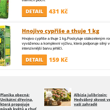
431 Kč
DETAIL
Hnojivo cypřiše a thuje 1 kg
Hnojivo cypřiše a thuje 1 kg.Poskytuje stálezeleným ro
vyváženou a komplexní výživu, která podporuje silný ve
intenzivnější barvu jehličí.
159 Kč
DETAIL
Planika obecná:
Albizia julibrissin:
Unikátní dřevina,
Hedvábný skvost v
která propojuje
vaší zahradě
půvab květů a chuť