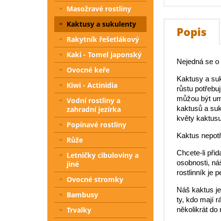
Masožravé rostliny
Kaktusy a sukulenty
Popis
Rakytník řešetlákový
Kaki - Tomel japonský
Nejedná se o i
Ovocné keře
Kaktusy a suk
Kiwi - Actinidia
růstu potřebu
můžou být umí
Vodní rostliny a
kaktusů a suk
zahradní jezírka
květy kaktusu
Popínavé rostliny
Kaktus nepotř
Růže
Chcete-li při
Letničky cibuloviny a
osobnosti, ná
jiné
rostlinník je p
Ovocné stromky
Náš kaktus je
Bambusy
ty, kdo mají r
Trvalky
několikrát do