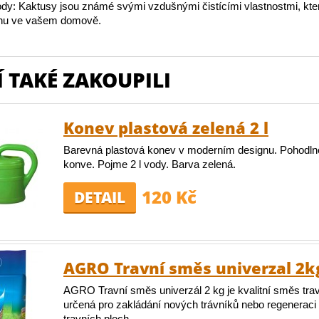
rody: Kaktusy jsou známé svými vzdušnými čistícími vlastnostmi, kter
chu ve vašem domově.
 TAKÉ ZAKOUPILI
Konev plastová zelená 2 l
Barevná plastová konev v moderním designu. Pohodln
konve. Pojme 2 l vody. Barva zelená.
120 Kč
DETAIL
AGRO Travní směs univerzal 2k
AGRO Travní směs univerzál 2 kg je kvalitní směs tr
určená pro zakládání nových trávníků nebo regeneraci 
travních ploch.