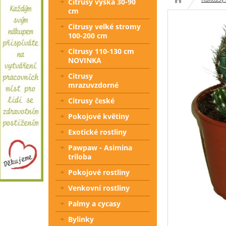
Citrusy výška 30-90
cm
Citrusy velké stromy
100-200 cm
Citrusy 110-130 cm
NOVINKA
Citrusy
mrazuvzdorné
Citrusy české
Pokojové květiny
Exotické rostliny
Pawpaw - Asimina
triloba
Pokojové rostliny
Venkovní rostliny
Palmy a cycasy
Bylinky