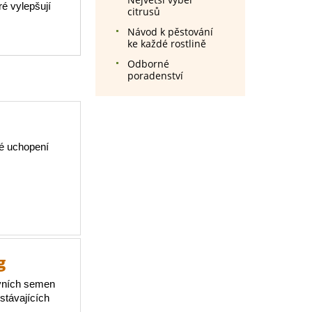
é vylepšují
citrusů
Návod k pěstování
ke každé rostlině
Odborné
poradenství
é uchopení
g
avních semen
stávajících