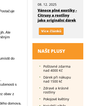
08. 12. 2025
Vánoce plné exotiky -
 Postačuje
Citrusy a rostliny
jako originální dárek
Více článků
ih. Ale
luněným
NAŠE PLUSY
umístit do
Poštovné zdarma
nad 4000 Kč
Dárek při nákupu
.
nad 1500 kč
kušenosti s
Zdravé a krásné
rostliny
ez obav z
Pokojové květiny
ždého domova.
Největší výběr