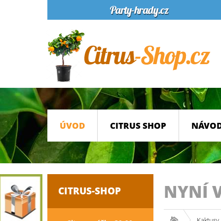
ÚVOD
CITRUS SHOP
NÁVOD
NYNÍ 
CITRUS-SHOP
Kaktusy 