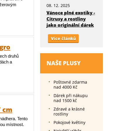
požerovým
08. 12. 2025
Vánoce plné exotiky -
Citrusy a rostliny
jako originální dárek
Více článků
Agro
šech druhů
adách a
NAŠE PLUSY
Poštovné zdarma
nad 4000 Kč
Dárek při nákupu
nad 1500 kč
7 cm
Zdravé a krásné
rostliny
nádhera. Tento
Pokojové květiny
dou místnost.
Největší výběr