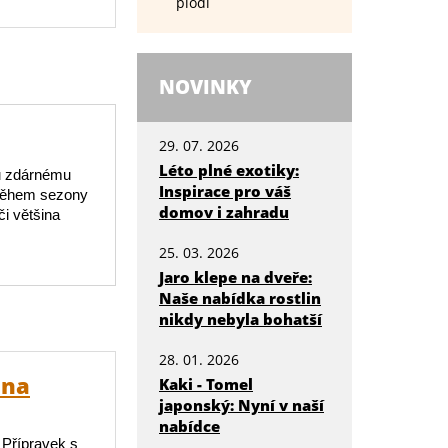
plodí
NOVINKY
29. 07. 2026
Léto plné exotiky:
mu zdárnému
Inspirace pro váš
 Během sezony
domov i zahradu
i většina
25. 03. 2026
Jaro klepe na dveře:
Naše nabídka rostlin
nikdy nebyla bohatší
28. 01. 2026
 na
Kaki - Tomel
japonský: Nyní v naší
nabídce
 Přípravek s