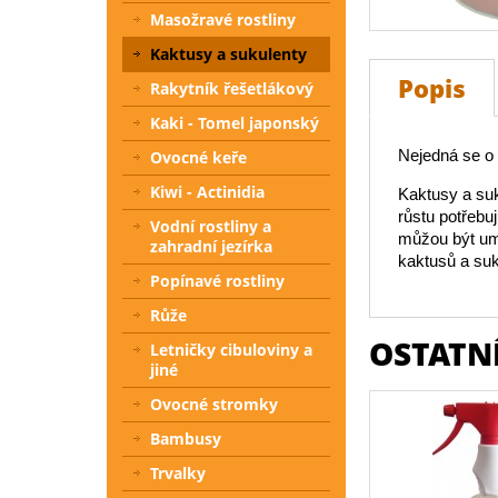
Masožravé rostliny
Kaktusy a sukulenty
Popis
Rakytník řešetlákový
Kaki - Tomel japonský
Nejedná se o i
Ovocné keře
Kiwi - Actinidia
Kaktusy a suk
růstu potřebu
Vodní rostliny a
můžou být umí
zahradní jezírka
kaktusů a suk
Popínavé rostliny
Růže
OSTATNÍ
Letničky cibuloviny a
jiné
Ovocné stromky
Bambusy
Trvalky