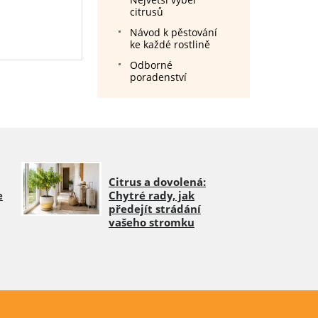
citrusů
Návod k pěstování
ke každé rostlině
Odborné
poradenství
Citrus a dovolená:
e
Chytré rady, jak
předejít strádání
vašeho stromku