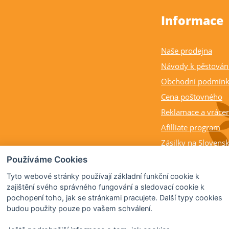
Informace
Naše prodejna
Návody k pěstován
Obchodní podmín
Cena poštovného
Reklamace a vrácen
Afilliate program
Zásilky na Slovens
Balení rostlin a cit
Používáme Cookies
Dostupnost, výška a
Tyto webové stránky používají základní funkční cookie k
rostlin
zajištění svého správného fungování a sledovací cookie k
pochopení toho, jak se stránkami pracujete. Další typy cookies
Kdy citrusy kvetou 
budou použity pouze po vašem schválení.