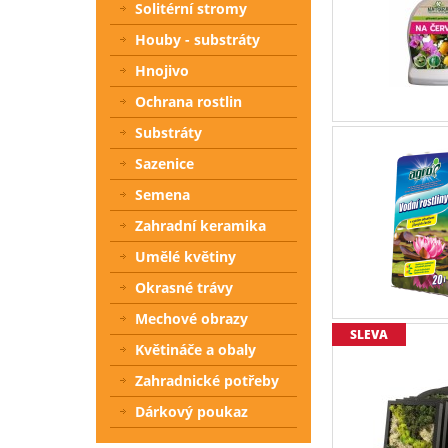
Solitérní stromy
Houby - substráty
Hnojivo
Ochrana rostlin
Substráty
Sazenice
Semena
Zahradní keramika
Umělé květiny
Okrasné trávy
Mechové obrazy
SLEVA
Květináče a obaly
Zahradnické potřeby
Dárkový poukaz