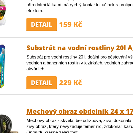
přírodními látkami má rychlý kontaktní účinek s proti
efektem.
159 Kč
DETAIL
Substrát na vodní rostliny 20l 
Substrát pro vodní rostliny 20 l.Ideální pro pěstování v
vodních a bahenních rostlin v jezírkách, vodních zahr
akváriích.
229 Kč
DETAIL
Mechový obraz obdelník 24 x 1
Mechový obraz - skvělá, bezúdržbová, živá, dokonalá 
živý obraz, který nevyžaduje téměř nic, zdokonalí kaž
Opravdu krásná záležitost.