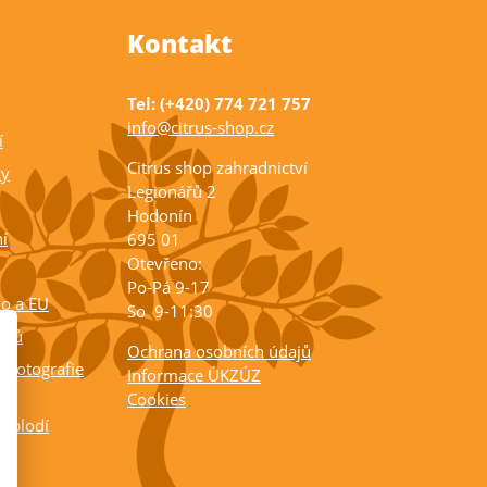
Kontakt
Tel: (+420) 774 721 757
info@citrus-shop.cz
í
Citrus shop zahradnictví
ky
Legionářů 2
Hodonín
í
695 01
Otevřeno:
Po-Pá 9-17
ko a EU
So 9-11:30
rusů
Ochrana osobních údajů
 fotografie
Informace ÚKZÚZ
Cookies
a plodí