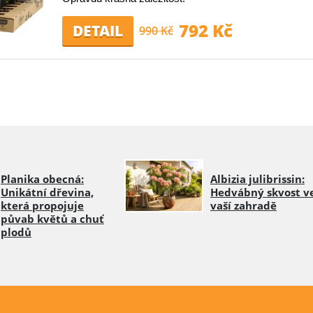
792 Kč
DETAIL
990 Kč
Planika obecná:
Albizia julibrissin:
Unikátní dřevina,
Hedvábný skvost v
která propojuje
vaší zahradě
půvab květů a chuť
plodů