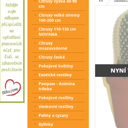
Citrusy výška 30-90
cm
Citrusy velké stromy
100-200 cm
Citrusy 110-130 cm
NOVINKA
Citrusy
mrazuvzdorné
Citrusy české
Pokojové květiny
NYNÍ
Exotické rostliny
Pawpaw - Asimina
triloba
Pokojové rostliny
Venkovní rostliny
Palmy a cycasy
Bylinky