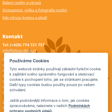
Balení rostlin a citrusů
Dostupnost, výška a fotografie rostlin
Kdy citrusy kvetou a plodí
Kontakt
Tel: (+420) 774 721 757
info@citrus-shop.cz
Citrus shop zahradnictví
Používáme Cookies
Legionářů 2
Tyto webové stránky používají základní funkční cookie
Hodonín
k zajištění svého správného fungování a sledovací
695 01
cookie k pochopení toho, jak se stránkami pracujete.
Otevřeno:
Další typy cookies budou použity pouze po vašem
Po-Pá 9-17
schválení.
So 9-11:30
Ještě podrobnější informace o tom, jak cookies
Ochrana osobních údajů
zpracováváme, naleznete v našich
Podmínkách
Informace ÚKZÚZ
ochrany osobních údajů
.