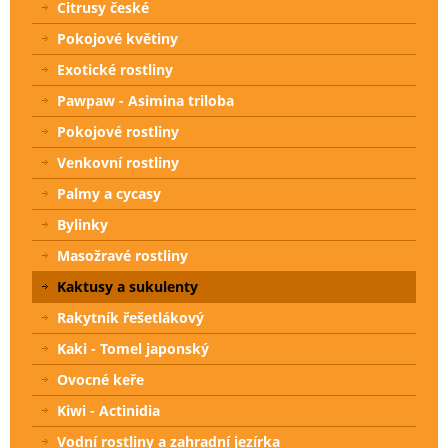
Citrusy české
Pokojové květiny
Exotické rostliny
Pawpaw - Asimina triloba
Pokojové rostliny
Venkovní rostliny
Palmy a cycasy
Bylinky
Masožravé rostliny
Kaktusy a sukulenty
Rakytník řešetlákový
Kaki - Tomel japonský
Ovocné keře
Kiwi - Actinidia
Vodní rostliny a zahradní jezírka