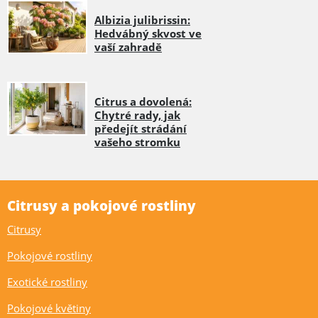
Albizia julibrissin:
Hedvábný skvost ve
vaší zahradě
Citrus a dovolená:
Chytré rady, jak
předejít strádání
vašeho stromku
Citrusy a pokojové rostliny
Citrusy
Pokojové rostliny
Exotické rostliny
Pokojové květiny