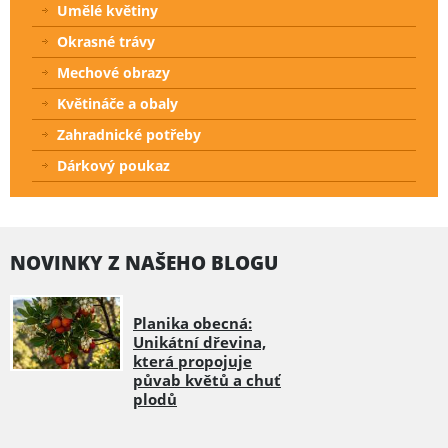
Umělé květiny
Okrasné trávy
Mechové obrazy
Květináče a obaly
Zahradnické potřeby
Dárkový poukaz
NOVINKY Z NAŠEHO BLOGU
Planika obecná:
Unikátní dřevina,
která propojuje
půvab květů a chuť
plodů