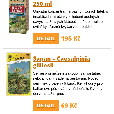
250 ml
Unikátní koncentrát na bázi přírodních látek s
insekticidními účinky k hubení odolných
savých a žravých škůdců - mšice, molice,
svilušky, třásněnky, červce - puklice.
195 Kč
DETAIL
Sapan – Caesalpinia
gilliesii
Semena si můžete zakoupit samostatně,
nebo přidat k sadě na pěstování. Počet
semínek v balení- 6 kusů. Keř vhodný pro
balkonové pěstování v nádobách. Kvete v
červenci až srpnu.
69 Kč
DETAIL