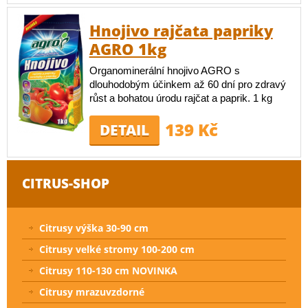
Hnojivo rajčata papriky
AGRO 1kg
Organominerální hnojivo AGRO s
dlouhodobým účinkem až 60 dní pro zdravý
růst a bohatou úrodu rajčat a paprik. 1 kg
139 Kč
DETAIL
CITRUS-SHOP
Citrusy výška 30-90 cm
Citrusy velké stromy 100-200 cm
Citrusy 110-130 cm NOVINKA
Citrusy mrazuvzdorné