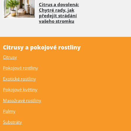
Citrus a dovolená:
Chytré rady, jak
předejít strádání
vašeho stromku
Citrusy a pokojové rostliny
Citrusy
Pokojové rostliny
Exotické rostliny
Pokojové květiny
Masožravé rostliny
Palmy
Substráty