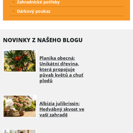
Zahradnické potřeby
Dárkový poukaz
NOVINKY Z NAŠEHO BLOGU
Planika obecná:
Unikátní dřevina,
která propojuje
půvab květů a chuť
plodů
Albizia julibrissin:
Hedvábný skvost ve
vaší zahradě