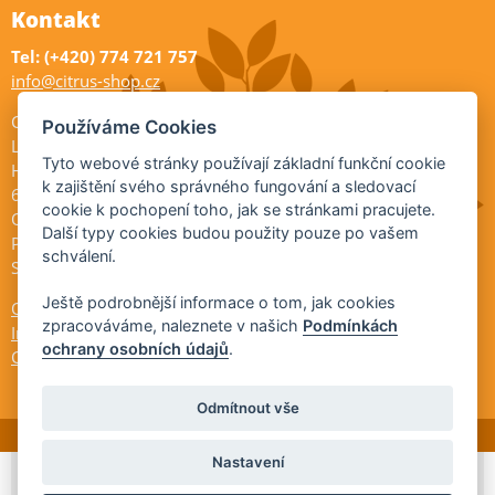
Kontakt
Tel: (+420) 774 721 757
info@citrus-shop.cz
Citrus shop zahradnictví
Používáme Cookies
Legionářů 2
Tyto webové stránky používají základní funkční cookie
Hodonín
k zajištění svého správného fungování a sledovací
695 01
cookie k pochopení toho, jak se stránkami pracujete.
Otevřeno:
Další typy cookies budou použity pouze po vašem
Po-Pá 9-17
schválení.
So 9-11:30
Ještě podrobnější informace o tom, jak cookies
Ochrana osobních údajů
zpracováváme, naleznete v našich
Podmínkách
Informace ÚKZÚZ
ochrany osobních údajů
.
Cookies
Odmítnout vše
Nastavení
© 2026 Citrus-shop.cz -
Partnerský