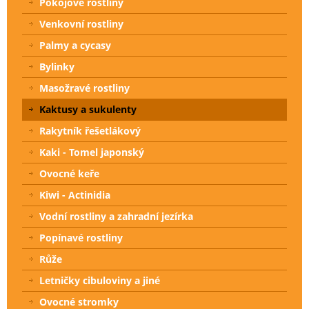
Pokojové rostliny
Venkovní rostliny
Palmy a cycasy
Bylinky
Masožravé rostliny
Kaktusy a sukulenty
Rakytník řešetlákový
Kaki - Tomel japonský
Ovocné keře
Kiwi - Actinidia
Vodní rostliny a zahradní jezírka
Popínavé rostliny
Růže
Letničky cibuloviny a jiné
Ovocné stromky