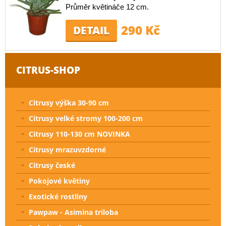
Průměr květináče 12 cm.
290 Kč
DETAIL
CITRUS-SHOP
Citrusy výška 30-90 cm
Citrusy velké stromy 100-200 cm
Citrusy 110-130 cm NOVINKA
Citrusy mrazuvzdorné
Citrusy české
Pokojové květiny
Exotické rostliny
Pawpaw - Asimina triloba