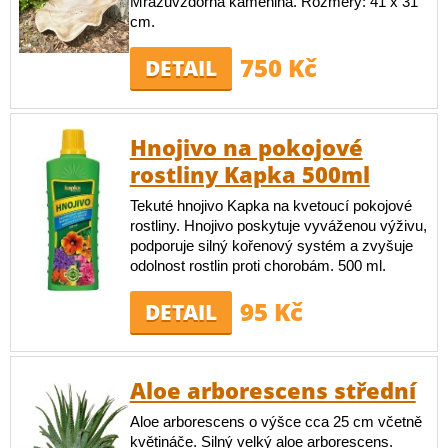
Mrazuvzdorná kamenina. Rozměry: 41 x 31
cm.
750 Kč
DETAIL
Hnojivo na pokojové
rostliny Kapka 500ml
Tekuté hnojivo Kapka na kvetoucí pokojové
rostliny. Hnojivo poskytuje vyváženou výživu,
podporuje silný kořenový systém a zvyšuje
odolnost rostlin proti chorobám. 500 ml.
95 Kč
DETAIL
Aloe arborescens střední
Aloe arborescens o výšce cca 25 cm včetně
květináče. Silný velký aloe arborescens.