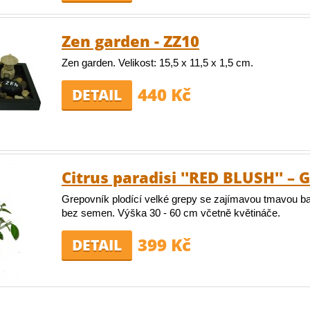
Zen garden - ZZ10
Zen garden. Velikost: 15,5 x 11,5 x 1,5 cm.
440 Kč
DETAIL
Citrus paradisi ''RED BLUSH'' – 
Grepovník plodící velké grepy se zajímavou tmavou b
bez semen. Výška 30 - 60 cm včetně květináče.
399 Kč
DETAIL