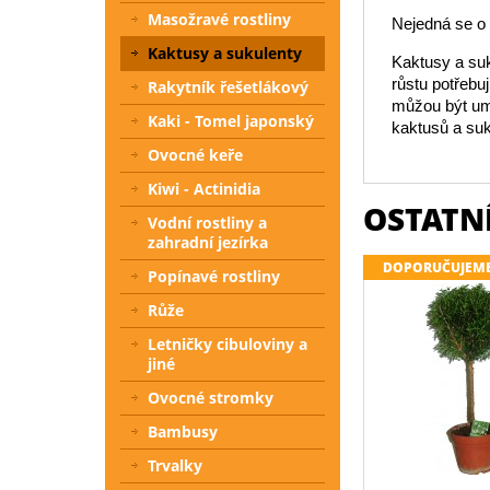
Masožravé rostliny
Nejedná se o i
Kaktusy a sukulenty
Kaktusy a suk
růstu potřebu
Rakytník řešetlákový
můžou být umí
Kaki - Tomel japonský
kaktusů a suk
Ovocné keře
Kiwi - Actinidia
OSTATNÍ
Vodní rostliny a
zahradní jezírka
DOPORUČUJEM
Popínavé rostliny
Růže
Letničky cibuloviny a
jiné
Ovocné stromky
Bambusy
Trvalky