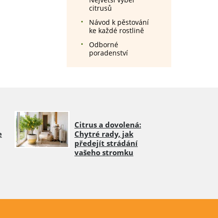
citrusů
Návod k pěstování
ke každé rostlině
Odborné
poradenství
Citrus a dovolená:
e
Chytré rady, jak
předejít strádání
vašeho stromku