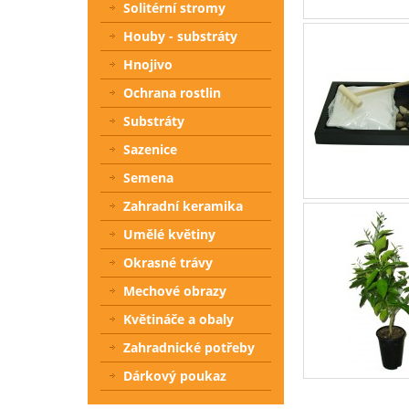
Solitérní stromy
Houby - substráty
Hnojivo
Ochrana rostlin
Substráty
Sazenice
Semena
Zahradní keramika
Umělé květiny
Okrasné trávy
Mechové obrazy
Květináče a obaly
Zahradnické potřeby
Dárkový poukaz