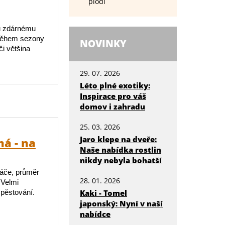
plodí
mu zdárnému
 Během sezony
NOVINKY
i většina
29. 07. 2026
Léto plné exotiky:
Inspirace pro váš
domov i zahradu
25. 03. 2026
Jaro klepe na dveře:
á - na
Naše nabídka rostlin
nikdy nebyla bohatší
náče, průměr
28. 01. 2026
 Velmi
 pěstování.
Kaki - Tomel
japonský: Nyní v naší
nabídce