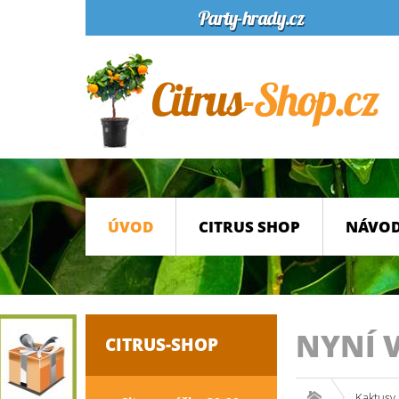
ÚVOD
CITRUS SHOP
NÁVOD
NYNÍ 
CITRUS-SHOP
Kaktusy 