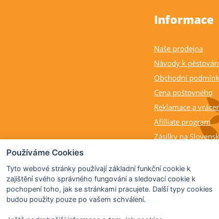
Informace
Naše prodejna
Návody k pěstován
Obchodní podmín
Cena poštovného
Reklamace a vrácen
Afilliate program
Zásilky na Slovens
Balení rostlin a cit
Používáme Cookies
Dostupnost, výška a
Tyto webové stránky používají základní funkční cookie k
rostlin
zajištění svého správného fungování a sledovací cookie k
pochopení toho, jak se stránkami pracujete. Další typy cookies
Kdy citrusy kvetou 
budou použity pouze po vašem schválení.