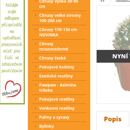
Citrusy výška 30-90
cm
Citrusy velké stromy
100-200 cm
Citrusy 110-130 cm
NOVINKA
Citrusy
mrazuvzdorné
NYNÍ
Citrusy české
Pokojové květiny
Exotické rostliny
Pawpaw - Asimina
triloba
Pokojové rostliny
Venkovní rostliny
Popis
Palmy a cycasy
Bylinky