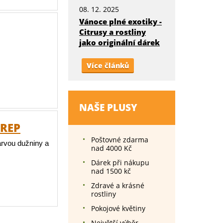
08. 12. 2025
Vánoce plné exotiky -
Citrusy a rostliny
jako originální dárek
Více článků
NAŠE PLUSY
GREP
Poštovné zdarma
arvou dužniny a
nad 4000 Kč
Dárek při nákupu
nad 1500 kč
Zdravé a krásné
rostliny
Pokojové květiny
Největší výběr