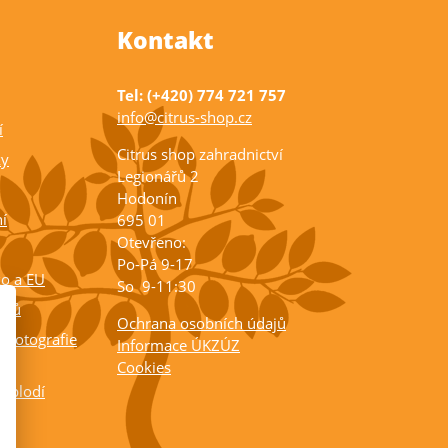
Kontakt
Tel: (+420) 774 721 757
info@citrus-shop.cz
í
Citrus shop zahradnictví
ky
Legionářů 2
Hodonín
í
695 01
Otevřeno:
Po-Pá 9-17
ko a EU
So 9-11:30
rusů
Ochrana osobních údajů
 fotografie
Informace ÚKZÚZ
Cookies
a plodí