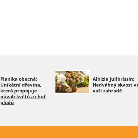
Planika obecná:
Albizia julibrissin:
Unikátní dřevina,
Hedvábný skvost v
která propojuje
vaší zahradě
půvab květů a chuť
plodů