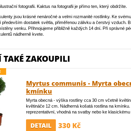
lustrační fotografii. Kaktus na fotografii je přímo ten, který obdržíte.
ulenty jsou krásné nenáročné a velmi rozmanité rostlinky. Ke své
jí především dostatek světla, přiměřenou zálivku a čerstvý vzduch.
stěny venku. Přihnojujeme přibližně každých 14 dní. Při správné péč
ulentů nádherně kvete.
 TAKÉ ZAKOUPILI
E
Myrtus communis - Myrta obecn
kmínku
Myrta obecná - výška rostliny cca 30 cm včetně květi
květináče 12 cm. Nádherná košatá rostlina na kmínku.
reprezentativní, vhodná na svatby nebo ke klasickému
330 Kč
DETAIL