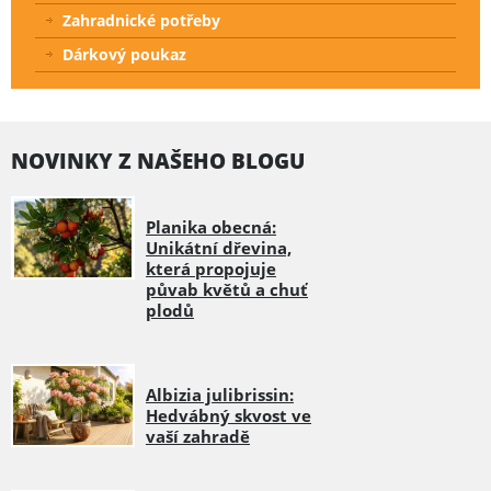
Zahradnické potřeby
Dárkový poukaz
NOVINKY Z NAŠEHO BLOGU
Planika obecná:
Unikátní dřevina,
která propojuje
půvab květů a chuť
plodů
Albizia julibrissin:
Hedvábný skvost ve
vaší zahradě