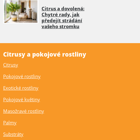
Citrus a dovolená:
Chytré rady, jak
předejít strádání
vašeho stromku
Citrusy a pokojové rostliny
Citrusy
Pokojové rostliny
Exotické rostliny
Pokojové květiny
Masožravé rostliny
Palmy
Substráty