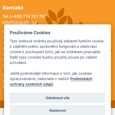
Kontakt
Tel: (+420) 774 721 757
info@citrus-shop.cz
Citrus shop zahradnictví
Používáme Cookies
Legionářů 2
Tyto webové stránky používají základní funkční cookie
Hodonín
k zajištění svého správného fungování a sledovací
695 01
cookie k pochopení toho, jak se stránkami pracujete.
Otevřeno:
Další typy cookies budou použity pouze po vašem
Po-Pá 9-17
schválení.
So 9-11:30
Ještě podrobnější informace o tom, jak cookies
Ochrana osobních údajů
zpracováváme, naleznete v našich
Podmínkách
Informace ÚKZÚZ
ochrany osobních údajů
.
Cookies
Odmítnout vše
Nastavení