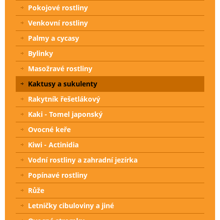
Pokojové rostliny
Venkovní rostliny
Palmy a cycasy
Bylinky
Masožravé rostliny
Kaktusy a sukulenty
Rakytník řešetlákový
Kaki - Tomel japonský
Ovocné keře
Kiwi - Actinidia
Vodní rostliny a zahradní jezírka
Popínavé rostliny
Růže
Letničky cibuloviny a jiné