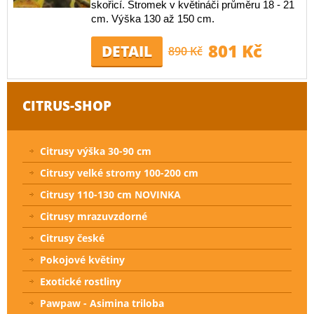
skořicí. Stromek v květináči průměru 18 - 21
cm. Výška 130 až 150 cm.
801 Kč
DETAIL
890 Kč
CITRUS-SHOP
Citrusy výška 30-90 cm
Citrusy velké stromy 100-200 cm
Citrusy 110-130 cm NOVINKA
Citrusy mrazuvzdorné
Citrusy české
Pokojové květiny
Exotické rostliny
Pawpaw - Asimina triloba