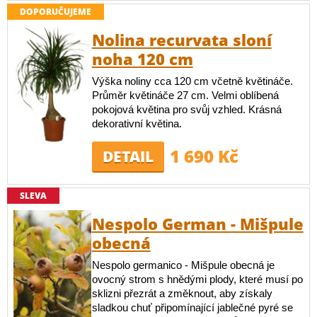
DOPORUČUJEME
Nolina recurvata sloní
noha 120 cm
Výška noliny cca 120 cm včetně květináče.
Průměr květináče 27 cm. Velmi oblíbená
pokojová květina pro svůj vzhled. Krásná
dekorativní květina.
1 690 Kč
DETAIL
SLEVA
Nespolo German - Mišpule
obecná
Nespolo germanico - Mišpule obecná je
ovocný strom s hnědými plody, které musí po
sklizni přezrát a změknout, aby získaly
sladkou chuť připomínající jablečné pyré se