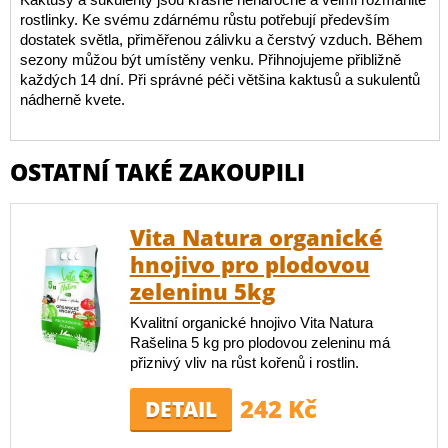
rostlinky. Ke svému zdárnému růstu potřebují především
dostatek světla, přiměřenou zálivku a čerstvý vzduch. Během
sezony můžou být umístěny venku. Přihnojujeme přibližně
každých 14 dní. Při správné péči většina kaktusů a sukulentů
nádherně kvete.
OSTATNÍ TAKÉ ZAKOUPILI
Vita Natura organické
hnojivo pro plodovou
zeleninu 5kg
Kvalitní organické hnojivo Vita Natura
Rašelina 5 kg pro plodovou zeleninu má
přiznivý vliv na růst kořenů i rostlin.
242 Kč
DETAIL