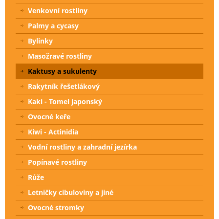
Venkovní rostliny
Palmy a cycasy
Bylinky
Masožravé rostliny
Kaktusy a sukulenty
Rakytník řešetlákový
Kaki - Tomel japonský
Ovocné keře
Kiwi - Actinidia
Vodní rostliny a zahradní jezírka
Popínavé rostliny
Růže
Letničky cibuloviny a jiné
Ovocné stromky