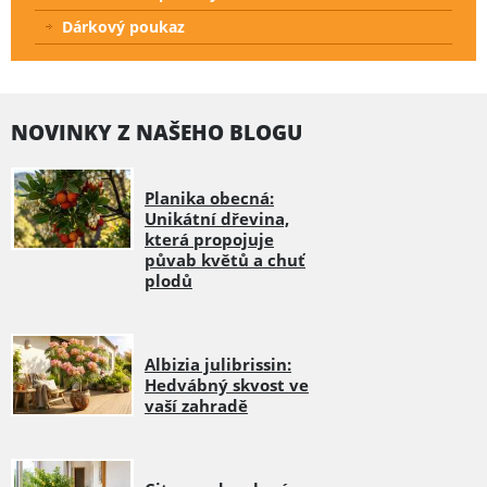
Dárkový poukaz
NOVINKY Z NAŠEHO BLOGU
Planika obecná:
Unikátní dřevina,
která propojuje
půvab květů a chuť
plodů
Albizia julibrissin:
Hedvábný skvost ve
vaší zahradě