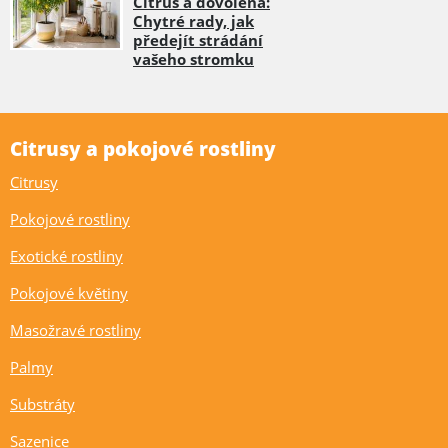
Citrus a dovolená:
Chytré rady, jak
předejít strádání
vašeho stromku
Citrusy a pokojové rostliny
Citrusy
Pokojové rostliny
Exotické rostliny
Pokojové květiny
Masožravé rostliny
Palmy
Substráty
Sazenice