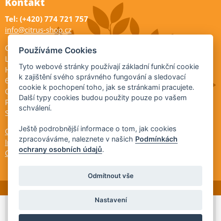
Kontakt
Tel: (+420) 774 721 757
info@citrus-shop.cz
Citrus shop zahradnictví
Používáme Cookies
Legionářů 2
Tyto webové stránky používají základní funkční cookie
Hodonín
k zajištění svého správného fungování a sledovací
695 01
cookie k pochopení toho, jak se stránkami pracujete.
Otevřeno:
Další typy cookies budou použity pouze po vašem
Po-Pá 9-17
schválení.
So 9-11:30
Ještě podrobnější informace o tom, jak cookies
Ochrana osobních údajů
zpracováváme, naleznete v našich
Podmínkách
Informace ÚKZÚZ
ochrany osobních údajů
.
Cookies
Odmítnout vše
Nastavení
© 2026 Citrus-shop.cz -
Partnerský