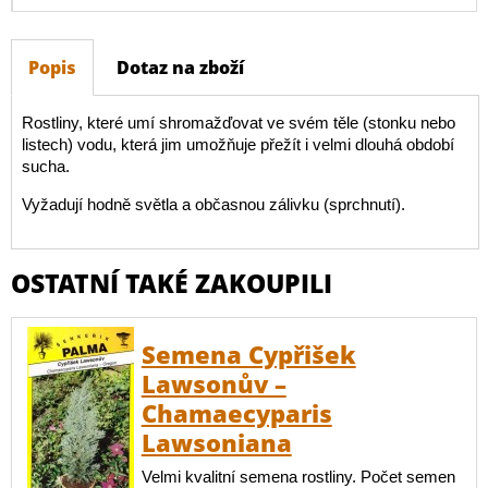
Popis
Dotaz na zboží
Rostliny, které umí shromažďovat ve svém těle (stonku nebo
listech) vodu, která jim umožňuje přežít i velmi dlouhá období
sucha.
Vyžadují hodně světla a občasnou zálivku (sprchnutí).
OSTATNÍ TAKÉ ZAKOUPILI
Semena Cypřišek
Lawsonův –
Chamaecyparis
Lawsoniana
Velmi kvalitní semena rostliny. Počet semen