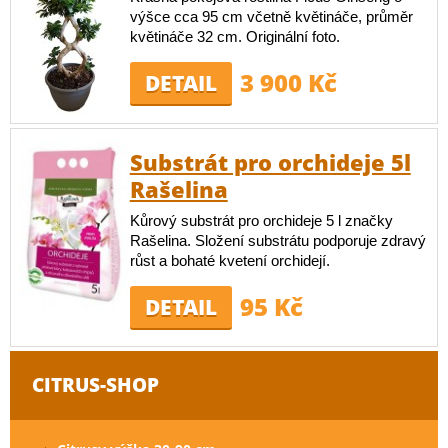
výšce cca 95 cm včetně květináče, průměr
květináče 32 cm. Originální foto.
3 900 Kč
DETAIL
Substrát pro orchideje 5l
Rašelina
Kůrový substrát pro orchideje 5 l značky
Rašelina. Složení substrátu podporuje zdravý
růst a bohaté kvetení orchidejí.
95 Kč
DETAIL
CITRUS-SHOP