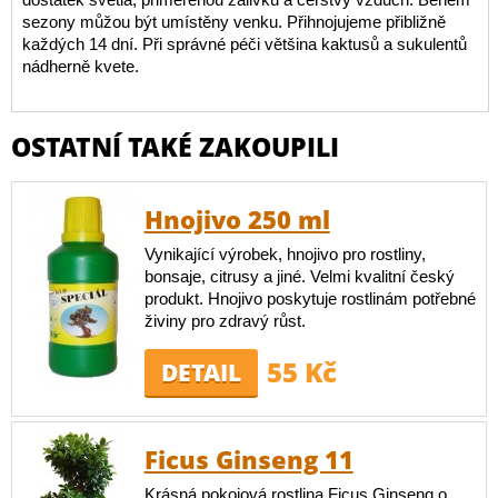
sezony můžou být umístěny venku. Přihnojujeme přibližně
každých 14 dní. Při správné péči většina kaktusů a sukulentů
nádherně kvete.
OSTATNÍ TAKÉ ZAKOUPILI
Hnojivo 250 ml
Vynikající výrobek, hnojivo pro rostliny,
bonsaje, citrusy a jiné. Velmi kvalitní český
produkt. Hnojivo poskytuje rostlinám potřebné
živiny pro zdravý růst.
55 Kč
DETAIL
Ficus Ginseng 11
Krásná pokojová rostlina Ficus Ginseng o