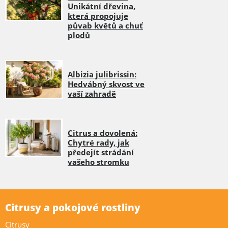
Unikátní dřevina,
která propojuje
půvab květů a chuť
plodů
Albizia julibrissin:
Hedvábný skvost ve
vaší zahradě
Citrus a dovolená:
Chytré rady, jak
předejít strádání
vašeho stromku
Citrusy a pokojové rostliny
Citrusy