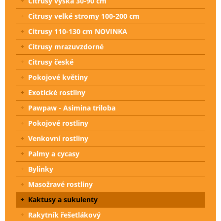
Citrusy výška 30-90 cm
Citrusy velké stromy 100-200 cm
Citrusy 110-130 cm NOVINKA
Citrusy mrazuvzdorné
Citrusy české
Pokojové květiny
Exotické rostliny
Pawpaw - Asimina triloba
Pokojové rostliny
Venkovní rostliny
Palmy a cycasy
Bylinky
Masožravé rostliny
Kaktusy a sukulenty
Rakytník řešetlákový