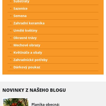
Substráty
Sazenice
Semena
Zahradní keramika
Umělé květiny
Okrasné trávy
Mechové obrazy
Květináče a obaly
Zahradnické potřeby
Dárkový poukaz
NOVINKY Z NAŠEHO BLOGU
Planika obecná: