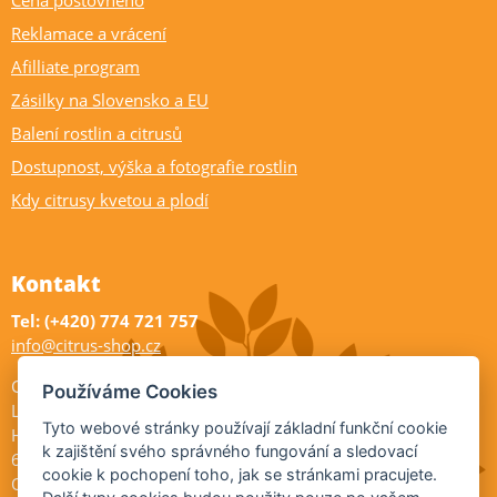
Reklamace a vrácení
Afilliate program
Zásilky na Slovensko a EU
Balení rostlin a citrusů
Dostupnost, výška a fotografie rostlin
Kdy citrusy kvetou a plodí
Kontakt
Tel: (+420) 774 721 757
info@citrus-shop.cz
Citrus shop zahradnictví
Používáme Cookies
Legionářů 2
Tyto webové stránky používají základní funkční cookie
Hodonín
k zajištění svého správného fungování a sledovací
695 01
cookie k pochopení toho, jak se stránkami pracujete.
Otevřeno: