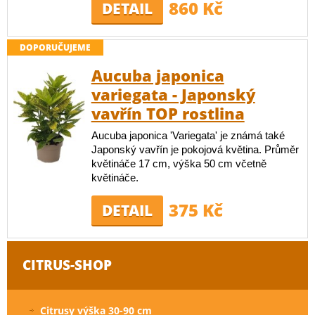
860 Kč
DETAIL
DOPORUČUJEME
Aucuba japonica
variegata - Japonský
vavřín TOP rostlina
Aucuba japonica 'Variegata' je známá také
Japonský vavřín je pokojová květina. Průměr
květináče 17 cm, výška 50 cm včetně
květináče.
375 Kč
DETAIL
CITRUS-SHOP
Citrusy výška 30-90 cm