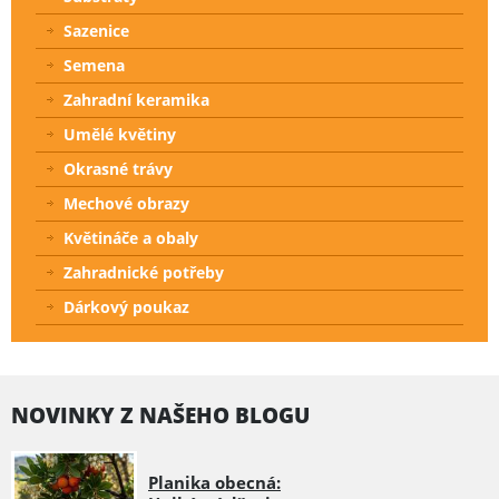
Sazenice
Semena
Zahradní keramika
Umělé květiny
Okrasné trávy
Mechové obrazy
Květináče a obaly
Zahradnické potřeby
Dárkový poukaz
NOVINKY Z NAŠEHO BLOGU
Planika obecná: