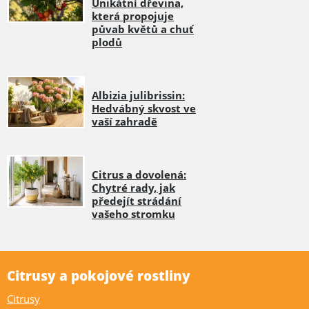
Unikátní dřevina,
která propojuje
půvab květů a chuť
plodů
Albizia julibrissin:
Hedvábný skvost ve
vaší zahradě
Citrus a dovolená:
Chytré rady, jak
předejít strádání
vašeho stromku
Citrusy a pokojové rostliny
Citrusy