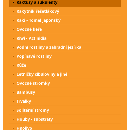
Kaktusy a sukulenty
Rakytník řešetlákový
Kaki - Tomel japonský
Ovocné keře
Kiwi - Actinidia
Vodní rostliny a zahradní jezírka
Popínavé rostliny
Růže
Letničky cibuloviny a jiné
Ovocné stromky
Bambusy
Trvalky
Solitérní stromy
Houby - substráty
Hnojivo