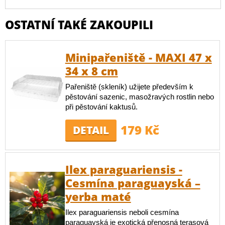
OSTATNÍ TAKÉ ZAKOUPILI
Minipařeniště - MAXI 47 x
34 x 8 cm
Pařeniště (skleník) užijete především k
pěstování sazenic, masožravých rostlin nebo
při pěstování kaktusů.
179 Kč
DETAIL
Ilex paraguariensis -
Cesmína paraguayská –
yerba maté
Ilex paraguariensis neboli cesmína
paraguayská je exotická přenosná terasová