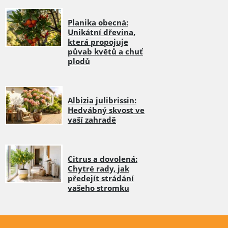
Planika obecná:
Unikátní dřevina,
která propojuje
půvab květů a chuť
plodů
Albizia julibrissin:
Hedvábný skvost ve
vaší zahradě
Citrus a dovolená:
Chytré rady, jak
předejít strádání
vašeho stromku