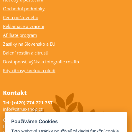
Obchodní podmínky
Cena poštovného
Reklamace a vrácení
Afilliate program
Zásilky na Slovensko a EU
Balení rostlin a citrusů
Dostupnost, výška a fotografie rostlin
Kdy citrusy kvetou a plodí
Kontakt
Tel: (+420) 774 721 757
info@citrus-shop.cz
Citrus shop zahradnictví
Používáme Cookies
Legionářů 2
Tyto webové stránky používají základní funkční cookie