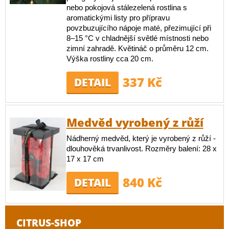
nebo pokojová stálezelená rostlina s
aromatickými listy pro přípravu
povzbuzujícího nápoje maté, přezimující při
8–15 °C v chladnější světlé místnosti nebo
zimní zahradě. Květináč o průměru 12 cm.
Výška rostliny cca 20 cm.
337 Kč
DETAIL
Medvěd vyrobený z růží
Nádherný medvěd, který je vyrobený z růží -
dlouhověká trvanlivost. Rozměry balení: 28 x
17 x 17 cm
840 Kč
DETAIL
CITRUS-SHOP