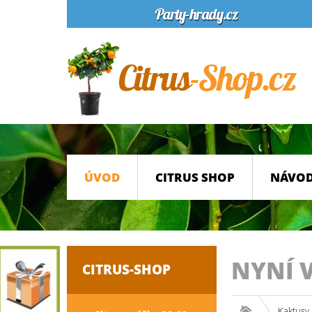
ÚVOD
CITRUS SHOP
NÁVOD
NYNÍ 
CITRUS-SHOP
Kaktusy 