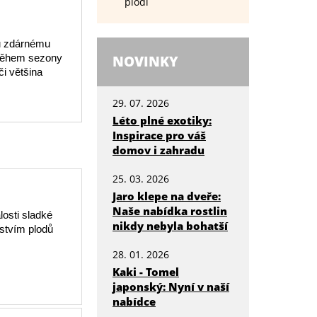
plodí
mu zdárnému
 Během sezony
NOVINKY
i většina
29. 07. 2026
Léto plné exotiky:
Inspirace pro váš
domov i zahradu
25. 03. 2026
Jaro klepe na dveře:
Naše nabídka rostlin
losti sladké
nikdy nebyla bohatší
žstvím plodů
28. 01. 2026
Kaki - Tomel
japonský: Nyní v naší
nabídce