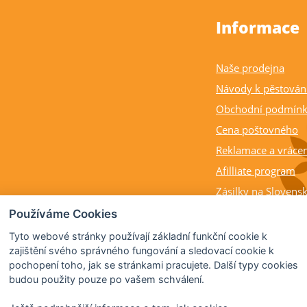
Informace
Naše prodejna
Návody k pěstován
Obchodní podmín
Cena poštovného
Reklamace a vrácen
Afilliate program
Zásilky na Slovens
Balení rostlin a cit
Používáme Cookies
Dostupnost, výška a
Tyto webové stránky používají základní funkční cookie k
rostlin
zajištění svého správného fungování a sledovací cookie k
pochopení toho, jak se stránkami pracujete. Další typy cookies
Kdy citrusy kvetou 
budou použity pouze po vašem schválení.