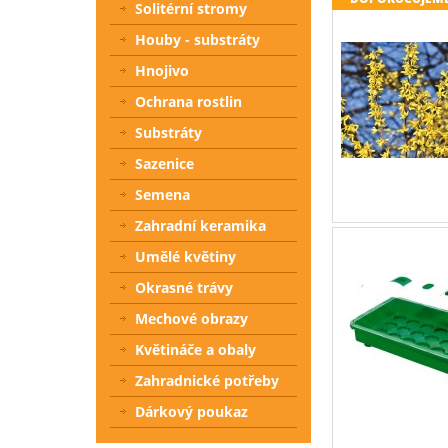
Solitérní stromy
Houby - substráty
Hnojivo
Ochrana rostlin
Substráty
Sazenice
Semena
Zahradní keramika
Umělé květiny
Okrasné trávy
Mechové obrazy
Květináče a obaly
Zahradnické potřeby
Dárkový poukaz