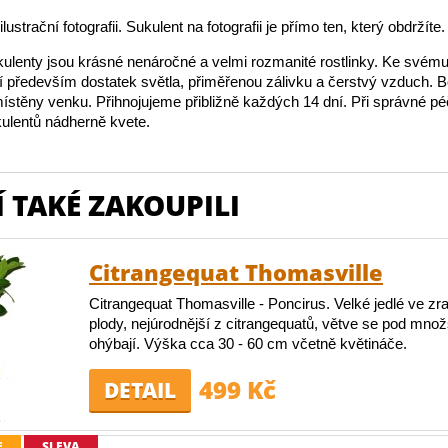
lustrační fotografii. Sukulent na fotografii je přímo ten, který obdržíte.
ulenty jsou krásné nenáročné a velmi rozmanité rostlinky. Ke své
jí především dostatek světla, přiměřenou zálivku a čerstvý vzduch.
stěny venku. Přihnojujeme přibližně každých 14 dní. Při správné péč
ulentů nádherně kvete.
 TAKÉ ZAKOUPILI
Citrangequat Thomasville
Citrangequat Thomasville - Poncirus. Velké jedlé ve zra
plody, nejúrodnější z citrangequatů, větve se pod mno
ohýbají. Výška cca 30 - 60 cm včetně květináče.
499 Kč
DETAIL
E
SLEVA