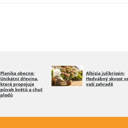
Planika obecná:
Albizia julibrissin:
Unikátní dřevina,
Hedvábný skvost v
která propojuje
vaší zahradě
půvab květů a chuť
plodů