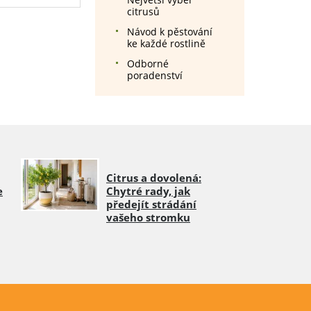
citrusů
Návod k pěstování
ke každé rostlině
Odborné
poradenství
Citrus a dovolená:
e
Chytré rady, jak
předejít strádání
vašeho stromku