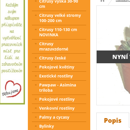
Citrusy výška 30-90
cm
Citrusy velké stromy
100-200 cm
Citrusy 110-130 cm
NOVINKA
Citrusy
mrazuvzdorné
NYNÍ
Citrusy české
Pokojové květiny
Exotické rostliny
Pawpaw - Asimina
triloba
Pokojové rostliny
Venkovní rostliny
Palmy a cycasy
Popis
Bylinky