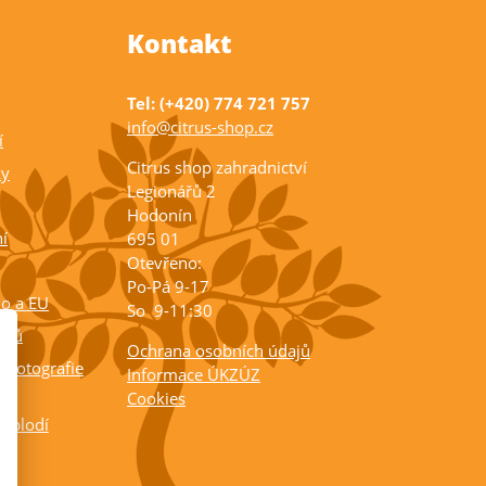
Kontakt
Tel: (+420) 774 721 757
info@citrus-shop.cz
í
Citrus shop zahradnictví
ky
Legionářů 2
Hodonín
í
695 01
Otevřeno:
Po-Pá 9-17
ko a EU
So 9-11:30
rusů
Ochrana osobních údajů
 fotografie
Informace ÚKZÚZ
Cookies
a plodí