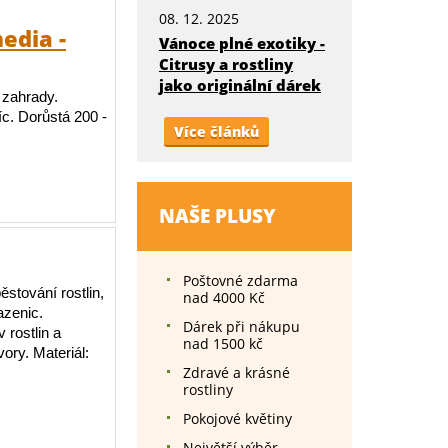
08. 12. 2025
edia -
Vánoce plné exotiky -
Citrusy a rostliny
jako originální dárek
 zahrady.
c. Dorůstá 200 -
Více článků
NAŠE PLUSY
Poštovné zdarma
stování rostlin,
nad 4000 Kč
azenic.
Dárek při nákupu
 rostlin a
nad 1500 kč
ory. Materiál:
Zdravé a krásné
rostliny
Pokojové květiny
Největší výběr