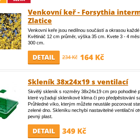
Venkovní keř - Forsythia interm
Zlatice
Venkovní keře jsou nedílnou součástí a okrasou každé
Květináč 12 cm průměr, výška 35 cm. Kvete 3 - 4 měsí
300 cm.
164 Kč
DETAIL
234 Kč
Skleník 38x24x19 s ventilací
Skvělý skleník s rozměry 38x24x19 cm pro pohodlné pě
které vyžadují skleníkové klima či pro předpěstování s
Průhledné víko, kterým můžete neustále pozorovat stav
zelené dno. Skleníku nechybí nastavitelné ventilační otv
pevný plast.
349 Kč
DETAIL