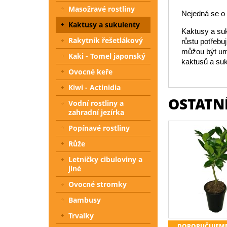
Masožravé rostliny
Nejedná se o i
Kaktusy a sukulenty
Kaktusy a suk
Rakytník řešetlákový
růstu potřebu
můžou být umí
Kaki - Tomel japonský
kaktusů a suk
Ovocné keře
Kiwi - Actinidia
OSTATNÍ
Vodní rostliny a
zahradní jezírka
Popínavé rostliny
Růže
Letničky cibuloviny a
jiné
Ovocné stromky
Bambusy
Trvalky
DOPORUČUJEM