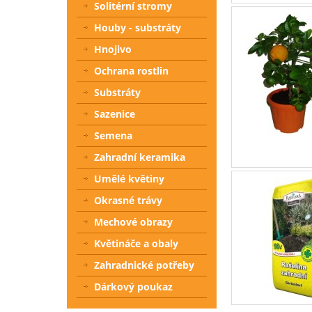
Solitérní stromy
Houby - substráty
Hnojivo
Ochrana rostlin
Substráty
Sazenice
Semena
Zahradní keramika
Umělé květiny
Okrasné trávy
Mechové obrazy
Květináče a obaly
Zahradnické potřeby
Dárkový poukaz