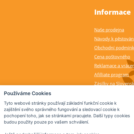
Informace
Naše prodejna
Návody k pěstován
Obchodní podmín
Cena poštovného
Reklamace a vrácen
Afilliate program
Zásilky na Slovens
Balení rostlin a cit
Používáme Cookies
Dostupnost, výška a
Tyto webové stránky používají základní funkční cookie k
rostlin
zajištění svého správného fungování a sledovací cookie k
pochopení toho, jak se stránkami pracujete. Další typy cookies
Kdy citrusy kvetou 
budou použity pouze po vašem schválení.