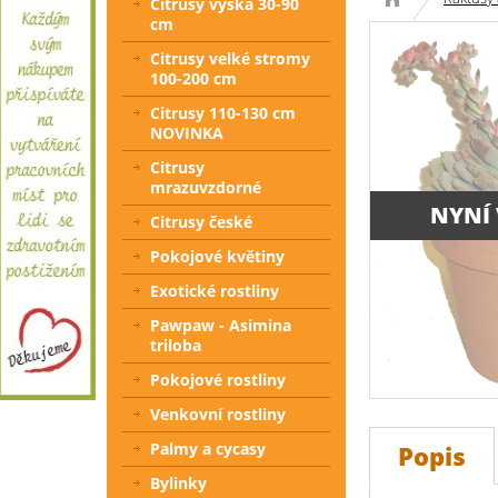
Citrusy výška 30-90
cm
Citrusy velké stromy
100-200 cm
Citrusy 110-130 cm
NOVINKA
Citrusy
mrazuvzdorné
NYNÍ
Citrusy české
Pokojové květiny
Exotické rostliny
Pawpaw - Asimina
triloba
Pokojové rostliny
Venkovní rostliny
Palmy a cycasy
Popis
Bylinky