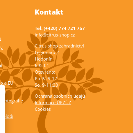
Kontakt
Tel: (+420) 774 721 757
info@citrus-shop.cz
í
Citrus shop zahradnictví
ky
Legionářů 2
Hodonín
í
695 01
Otevřeno:
Po-Pá 9-17
ko a EU
So 9-11:30
rusů
Ochrana osobních údajů
 fotografie
Informace ÚKZÚZ
Cookies
a plodí