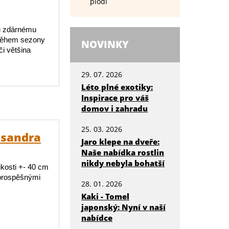
plodí
mu zdárnému
 Během sezony
NOVINKY
i většina
29. 07. 2026
Léto plné exotiky:
Inspirace pro váš
domov i zahradu
25. 03. 2026
isandra
Jaro klepe na dveře:
Naše nabídka rostlin
nikdy nebyla bohatší
ikosti +- 40 cm
 prospěšnými
28. 01. 2026
Kaki - Tomel
japonský: Nyní v naší
nabídce