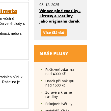
08. 12. 2025
limeta
Vánoce plné exotiky -
Citrusy a rostliny
 cm včetně
jako originální dárek
červené plody s
Více článků
etoucí, nebo s
NAŠE PLUSY
Poštovné zdarma
nad 4000 Kč
radních půd, k
Dárek při nákupu
. Rašelina je
nad 1500 kč
Zdravé a krásné
rostliny
Pokojové květiny
Největší výběr