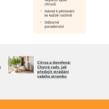
citrusů
Návod k pěstování
ke každé rostlině
Odborné
poradenství
Citrus a dovolená:
e
Chytré rady, jak
předejít strádání
vašeho stromku