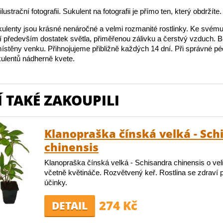
lustrační fotografii. Sukulent na fotografii je přímo ten, který obdržíte.
ulenty jsou krásné nenáročné a velmi rozmanité rostlinky. Ke své
jí především dostatek světla, přiměřenou zálivku a čerstvý vzduch.
stěny venku. Přihnojujeme přibližně každých 14 dní. Při správné péč
ulentů nádherně kvete.
 TAKÉ ZAKOUPILI
Klanopraška čínská velká - Sch
chinensis
Klanopraška čínská velká - Schisandra chinensis o vel
včetně květináče. Rozvětvený keř. Rostlina se zdraví
účinky.
274 Kč
DETAIL