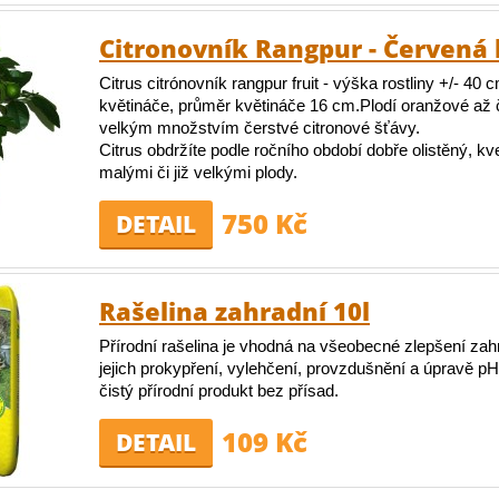
Citronovník Rangpur - Červená 
Citrus citrónovník rangpur fruit - výška rostliny +/- 40
květináče, průměr květináče 16 cm.Plodí oranžové až 
velkým množstvím čerstvé citronové šťávy.
Citrus obdržíte podle ročního období dobře olistěný, kv
malými či již velkými plody.
750 Kč
DETAIL
Rašelina zahradní 10l
Přírodní rašelina je vhodná na všeobecné zlepšení zah
jejich prokypření, vylehčení, provzdušnění a úpravě pH
čistý přírodní produkt bez přísad.
109 Kč
DETAIL