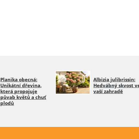
Planika obecná:
Albizia julibrissin:
Unikátní dřevina,
Hedvábný skvost v
která propojuje
vaší zahradě
půvab květů a chuť
plodů