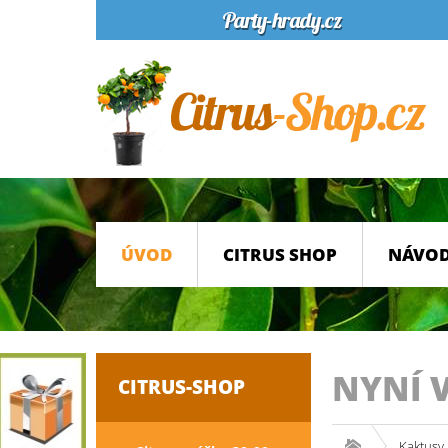
ÚVOD
CITRUS SHOP
NÁVOD
NYNÍ 
CITRUS-SHOP
Kaktusy 