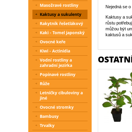
Masožravé rostliny
Nejedná se o i
Kaktusy a sukulenty
Kaktusy a suk
růstu potřebu
Rakytník řešetlákový
můžou být umí
Kaki - Tomel japonský
kaktusů a suk
Ovocné keře
Kiwi - Actinidia
OSTATNÍ
Vodní rostliny a
zahradní jezírka
Popínavé rostliny
Růže
Letničky cibuloviny a
jiné
Ovocné stromky
Bambusy
Trvalky