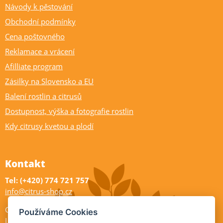
Návody k pěstování
Obchodní podmínky
Cena poštovného
Reklamace a vrácení
Afilliate program
Zásilky na Slovensko a EU
Balení rostlin a citrusů
Dostupnost, výška a fotografie rostlin
Kdy citrusy kvetou a plodí
Kontakt
Tel: (+420) 774 721 757
info@citrus-shop.cz
Citrus shop zahradnictví
Používáme Cookies
Legionářů 2