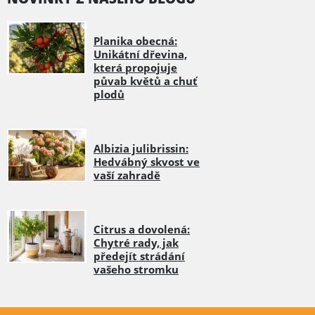
Planika obecná:
Unikátní dřevina,
která propojuje
půvab květů a chuť
plodů
Albizia julibrissin:
Hedvábný skvost ve
vaší zahradě
Citrus a dovolená:
Chytré rady, jak
předejít strádání
vašeho stromku