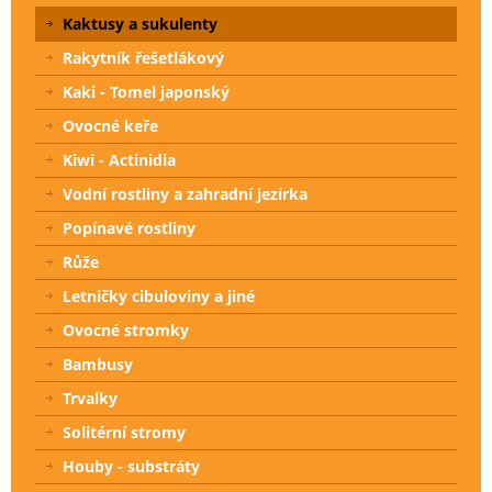
Kaktusy a sukulenty
Rakytník řešetlákový
Kaki - Tomel japonský
Ovocné keře
Kiwi - Actinidia
Vodní rostliny a zahradní jezírka
Popínavé rostliny
Růže
Letničky cibuloviny a jiné
Ovocné stromky
Bambusy
Trvalky
Solitérní stromy
Houby - substráty