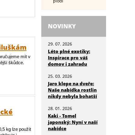
plodí
NOVINKY
29. 07. 2026
viluškám
Léto plné exotiky:
poručujeme mít v
Inspirace pro váš
tější škůdce.
domov i zahradu
25. 03. 2026
Jaro klepe na dveře:
Naše nabídka rostlin
nikdy nebyla bohatší
28. 01. 2026
ické
Kaki - Tomel
japonský: Nyní v naší
nabídce
,5 kg lze použít