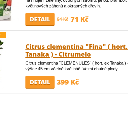
na hnojení zeleniny, ovocných stromů, jahod, brambor, o
květinových záhonů a okrasných dřevin.
71 Kč
DETAIL
94 Kč
E
Citrus clementina "Fina" ( hort.
Tanaka ) - Citrumelo
Citrus clementina "CLEMENULES" ( hort. ex Tanaka ) -
výšce 45 cm včetně květináč. Velmi chutné plody.
399 Kč
DETAIL