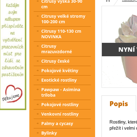
Citrusy výška 30-90
cm
Citrusy velké stromy
100-200 cm
Citrusy 110-130 cm
NOVINKA
Citrusy
NYNÍ
mrazuvzdorné
Citrusy české
Pokojové květiny
Exotické rostliny
Pawpaw - Asimina
triloba
Popis
Pokojové rostliny
Venkovní rostliny
Rostliny, kte
Palmy a cycasy
přežít i velm
Bylinky