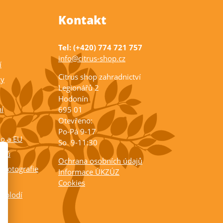
Kontakt
Tel: (+420) 774 721 757
info@citrus-shop.cz
í
Citrus shop zahradnictví
ky
Legionářů 2
Hodonín
í
695 01
Otevřeno:
Po-Pá 9-17
ko a EU
So 9-11:30
rusů
Ochrana osobních údajů
 fotografie
Informace ÚKZÚZ
Cookies
a plodí