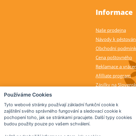
Informace
Naše prodejna
Návody k pěstován
Obchodní podmín
Cena poštovného
Reklamace a vrácen
Afilliate program
Zásilky na Slovens
Balení rostlin a cit
Používáme Cookies
Dostupnost, výška a
Tyto webové stránky používají základní funkční cookie k
rostlin
zajištění svého správného fungování a sledovací cookie k
pochopení toho, jak se stránkami pracujete. Další typy cookies
Kdy citrusy kvetou 
budou použity pouze po vašem schválení.