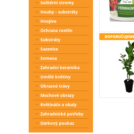
Solitérní stromy
Houby - substráty
Hnojivo
Ochrana rostlin
DOPORUČUJEM
Substráty
Sazenice
Semena
Zahradní keramika
Umělé květiny
Okrasné trávy
Mechové obrazy
Květináče a obaly
Zahradnické potřeby
Dárkový poukaz