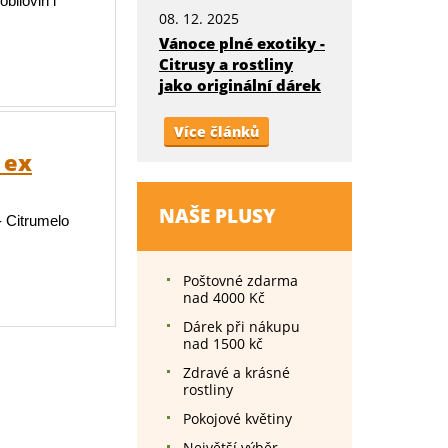
bilovin i
08. 12. 2025
Vánoce plné exotiky -
Citrusy a rostliny
jako originální dárek
Více článků
 ex
NAŠE PLUSY
 Citrumelo
Poštovné zdarma
nad 4000 Kč
Dárek při nákupu
nad 1500 kč
Zdravé a krásné
rostliny
Pokojové květiny
Největší výběr