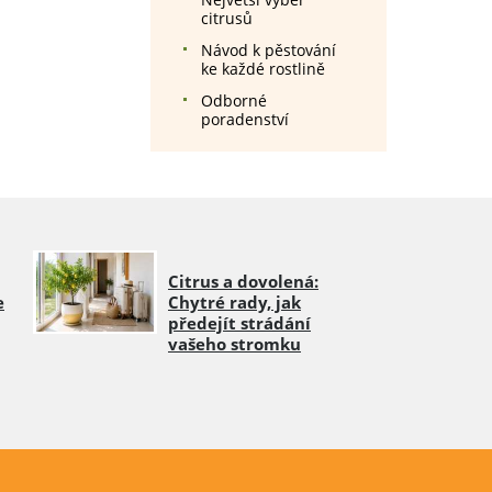
citrusů
Návod k pěstování
ke každé rostlině
Odborné
poradenství
Citrus a dovolená:
e
Chytré rady, jak
předejít strádání
vašeho stromku