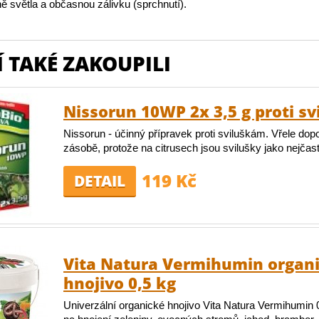
ě světla a občasnou zálivku (sprchnutí).
 TAKÉ ZAKOUPILI
Nissorun 10WP 2x 3,5 g proti s
Nissorun - účinný přípravek proti sviluškám. Vřele do
zásobě, protože na citrusech jsou svilušky jako nejčas
119 Kč
DETAIL
Vita Natura Vermihumin organ
hnojivo 0,5 kg
Univerzální organické hnojivo Vita Natura Vermihumin 0