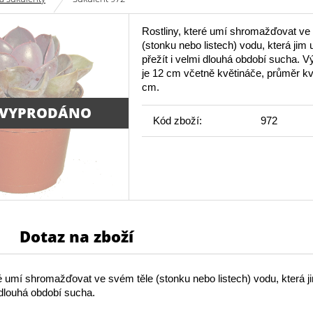
Rostliny, které umí shromažďovat ve
(stonku nebo listech) vodu, která jim
přežít i velmi dlouhá období sucha. 
je 12 cm včetně květináče, průměr kv
cm.
 VYPRODÁNO
Kód zboží:
972
Dotaz na zboží
ré umí shromažďovat ve svém těle (stonku nebo listech) vodu, která 
i dlouhá období sucha.