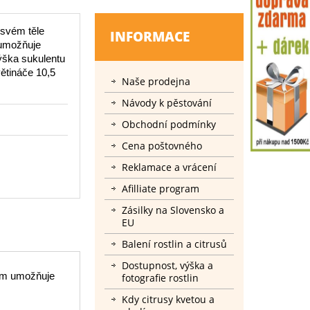
 svém těle
INFORMACE
 umožňuje
Výška sukulentu
ětináče 10,5
Naše prodejna
Návody k pěstování
Obchodní podmínky
Cena poštovného
Reklamace a vrácení
Afilliate program
Zásilky na Slovensko a
EU
Balení rostlin a citrusů
Dostupnost, výška a
jim umožňuje
fotografie rostlin
Kdy citrusy kvetou a