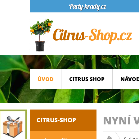
ÚVOD
CITRUS SHOP
NÁVOD
NYNÍ 
CITRUS-SHOP
Kaktusy 