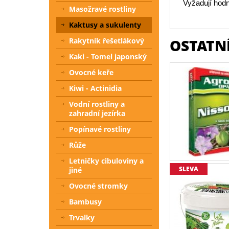
Vyžadují hodn
Masožravé rostliny
Kaktusy a sukulenty
OSTATNÍ
Rakytník řešetlákový
Kaki - Tomel japonský
Ovocné keře
Kiwi - Actinidia
Vodní rostliny a
zahradní jezírka
Popínavé rostliny
Růže
Letničky cibuloviny a
SLEVA
jiné
Ovocné stromky
Bambusy
Trvalky