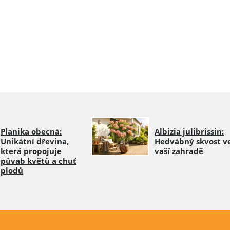
Planika obecná:
Albizia julibrissin:
Unikátní dřevina,
Hedvábný skvost v
která propojuje
vaší zahradě
půvab květů a chuť
plodů