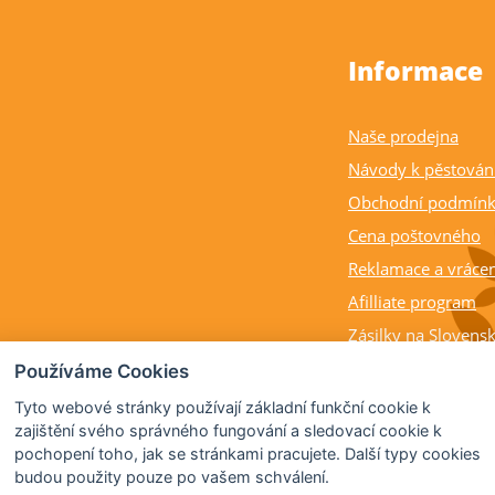
Informace
Naše prodejna
Návody k pěstován
Obchodní podmín
Cena poštovného
Reklamace a vrácen
Afilliate program
Zásilky na Slovens
Balení rostlin a cit
Používáme Cookies
Dostupnost, výška a
Tyto webové stránky používají základní funkční cookie k
rostlin
zajištění svého správného fungování a sledovací cookie k
pochopení toho, jak se stránkami pracujete. Další typy cookies
Kdy citrusy kvetou 
budou použity pouze po vašem schválení.