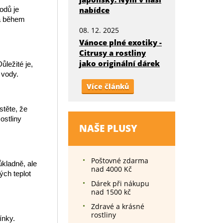
nabídce
odů je
la během
08. 12. 2025
Vánoce plné exotiky -
Citrusy a rostliny
jako originální dárek
ůležité je,
 vody.
Více článků
stěte, že
ostliny
NAŠE PLUSY
Poštovné zdarma
ůkladně, ale
nad 4000 Kč
ých teplot
Dárek při nákupu
nad 1500 kč
Zdravé a krásné
rostliny
ínky.