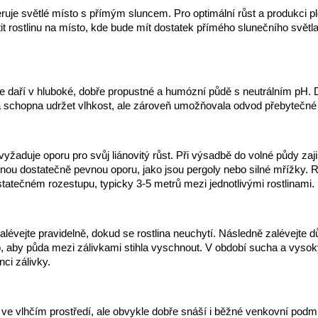
feruje světlé místo s přímým sluncem. Pro optimální růst a produkci pl
tit rostlinu na místo, kde bude mít dostatek přímého slunečního svět
pe daří v hluboké, dobře propustné a humózní půdě s neutrálním pH. D
a schopna udržet vlhkost, ale zároveň umožňovala odvod přebytečné
 vyžaduje oporu pro svůj liánovitý růst. Při výsadbě do volné půdy zaji
nou dostatečně pevnou oporu, jako jsou pergoly nebo silné mřížky. R
tatečném rozestupu, typicky 3-5 metrů mezi jednotlivými rostlinami.
lévejte pravidelně, dokud se rostlina neuchytí. Následně zalévejte d
to, aby půda mezi zálivkami stihla vyschnout. V období sucha a vysok
nci zálivky.
 ve vlhčím prostředí, ale obvykle dobře snáší i běžné venkovní podm