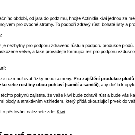
ního období, od jara do podzimu, hnojte Actinidia kiwi jednou za mě
jivem pro ovocné stromy. To podpoří zdravý růst, bohaté listy a pro
:
z je nezbytný pro podporu zdravého růstu a podporu produkce plodů.
škozené větve, a také provádějte formující řez pro podporu vzdušnos
ní:
i lze rozmnožovat řízky nebo semeny.
Pro zajištění produkce plodů 
ízko sebe rostliny obou pohlaví (samčí a samičí)
, aby došlo k opyle
ěchto pokynů zajistíte, že vaše kiwi bude zdravě růst a bude vás ka
i plody a atraktivním vzhledem, který přidá okouzlující prvek do vaš
í o pěstování naleznete zde:
Kiwi