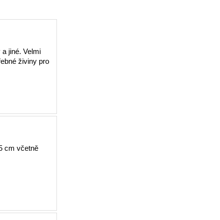
 a jiné. Velmi
řebné živiny pro
95 cm včetně