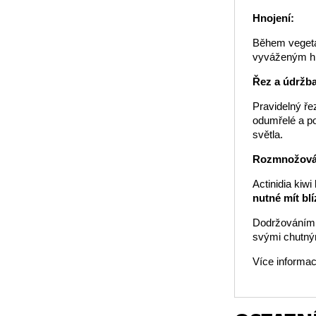
Hnojení:
Během vegetač
vyváženým hno
Řez a údržba
Pravidelný ře
odumřelé a po
světla.
Rozmnožová
Actinidia kiw
nutné mít bl
Dodržováním t
svými chutným
Více informac