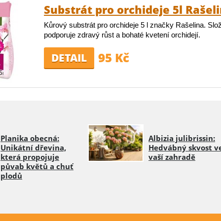
Substrát pro orchideje 5l Rašel
Kůrový substrát pro orchideje 5 l značky Rašelina. Slo
podporuje zdravý růst a bohaté kvetení orchidejí.
95 Kč
DETAIL
Planika obecná:
Albizia julibrissin:
Unikátní dřevina,
Hedvábný skvost v
která propojuje
vaší zahradě
půvab květů a chuť
plodů