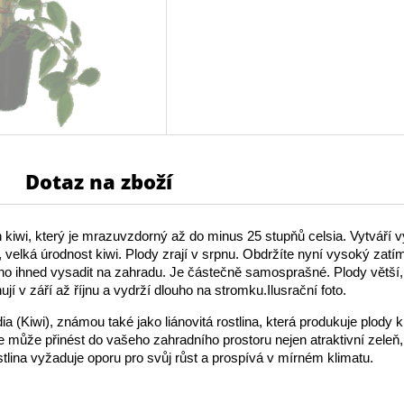
Dotaz na zboží
 kiwi, který je mrazuvzdorný až do minus 25 stupňů celsia. Vytváří 
, velká úrodnost kiwi. Plody zrají v srpnu. Obdržíte nyní vysoký zatí
no ihned vysadit na zahradu. Je částečně samosprašné. Plody větší, 
ují v září až říjnu a vydrží dlouho na stromku.Ilusrační foto.
ia (Kiwi), známou také jako liánovitá rostlina, která produkuje plody k
le může přinést do vašeho zahradního prostoru nejen atraktivní zeleň, 
ostlina vyžaduje oporu pro svůj růst a prospívá v mírném klimatu.