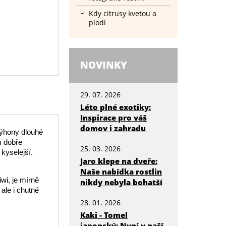
Kdy citrusy kvetou a
plodí
NOVINKY
29. 07. 2026
Léto plné exotiky:
Inspirace pro váš
domov i zahradu
výhony dlouhé
m dobře
25. 03. 2026
kyselejší.
Jaro klepe na dveře:
Naše nabídka rostlin
iwi, je mírně
nikdy nebyla bohatší
ale i chutné
28. 01. 2026
Kaki - Tomel
japonský: Nyní v naší