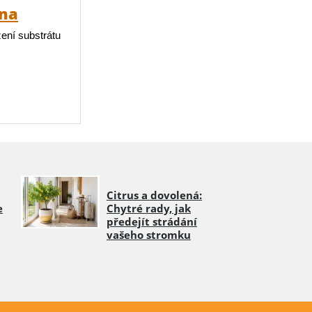
ina
žení substrátu
Citrus a dovolená:
e
Chytré rady, jak
předejít strádání
vašeho stromku