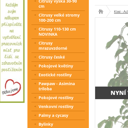
Citrusy výška 30-90
cm
Kiwi - Ac
Citrusy velké stromy
100-200 cm
Citrusy 110-130 cm
NOVINKA
Citrusy
mrazuvzdorné
Citrusy české
Pokojové květiny
Exotické rostliny
Pawpaw - Asimina
triloba
NYNÍ
Pokojové rostliny
Venkovní rostliny
Palmy a cycasy
Bylinky