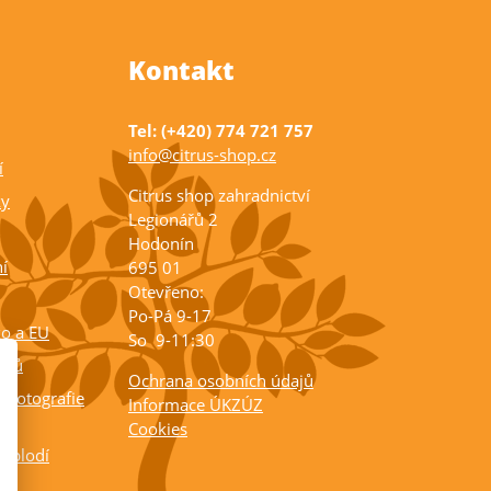
Kontakt
Tel: (+420) 774 721 757
info@citrus-shop.cz
í
Citrus shop zahradnictví
ky
Legionářů 2
Hodonín
í
695 01
Otevřeno:
Po-Pá 9-17
ko a EU
So 9-11:30
rusů
Ochrana osobních údajů
 fotografie
Informace ÚKZÚZ
Cookies
a plodí