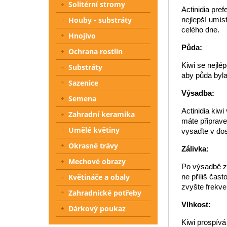
Solitérní stromy
Actinidia pre
Houby - substráty
nejlepší umís
celého dne.
Hnojivo
Půda:
Ochrana rostlin
Kiwi se nejlé
Substráty
aby půda byl
Sazenice
Výsadba:
Semena
Actinidia kiwi
Zahradní keramika
máte připrave
Umělé květiny
vysaďte v dos
Okrasné trávy
Zálivka:
Mechové obrazy
Po výsadbě za
Květináče a obaly
ne příliš čas
zvyšte frekve
Zahradnické potřeby
Vlhkost:
Dárkový poukaz
Kiwi prospívá