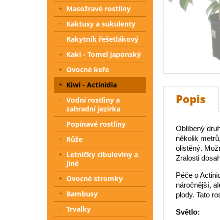
Masožravé rostliny
Kaktusy a sukulenty
Rakytník řešetlákový
Kaki - Tomel japonský
Ovocné keře
Kiwi - Actinidia
Popis
Vodní rostliny a
zahradní jezírka
Popínavé rostliny
Oblíbený druh
několik metrů
Růže
olistěný. Mož
Letničky cibuloviny a
Zralosti dosah
jiné
Péče o Actinid
Ovocné stromky
náročnější, a
Bambusy
plody. Tato r
Trvalky
Světlo: