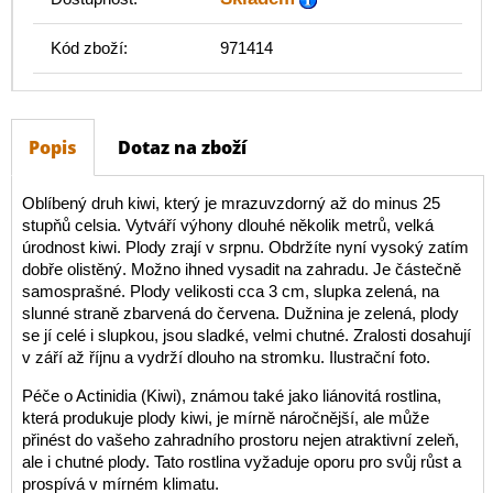
Kód zboží:
971414
Popis
Dotaz na zboží
Oblíbený druh kiwi, který je mrazuvzdorný až do minus 25
stupňů celsia. Vytváří výhony dlouhé několik metrů, velká
úrodnost kiwi. Plody zrají v srpnu. Obdržíte nyní vysoký zatím
dobře olistěný. Možno ihned vysadit na zahradu. Je částečně
samosprašné. Plody velikosti cca 3 cm, slupka zelená, na
slunné straně zbarvená do červena. Dužnina je zelená, plody
se jí celé i slupkou, jsou sladké, velmi chutné. Zralosti dosahují
v září až říjnu a vydrží dlouho na stromku. Ilustrační foto.
Péče o Actinidia (Kiwi), známou také jako liánovitá rostlina,
která produkuje plody kiwi, je mírně náročnější, ale může
přinést do vašeho zahradního prostoru nejen atraktivní zeleň,
ale i chutné plody. Tato rostlina vyžaduje oporu pro svůj růst a
prospívá v mírném klimatu.