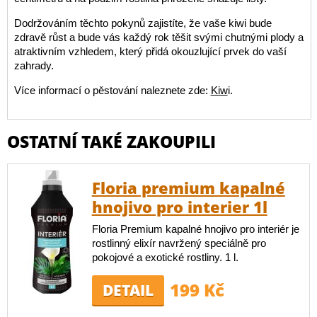
Dodržováním těchto pokynů zajistíte, že vaše kiwi bude
zdravě růst a bude vás každý rok těšit svými chutnými plody a
atraktivním vzhledem, který přidá okouzlující prvek do vaší
zahrady.
Více informací o pěstování naleznete zde:
Kiw
i.
OSTATNÍ TAKÉ ZAKOUPILI
Floria premium kapalné
hnojivo pro interier 1l
Floria Premium kapalné hnojivo pro interiér je
rostlinný elixír navržený speciálně pro
pokojové a exotické rostliny. 1 l.
199 Kč
DETAIL