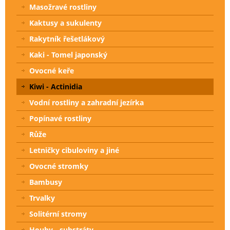
Masožravé rostliny
Kaktusy a sukulenty
Rakytník řešetlákový
Kaki - Tomel japonský
Ovocné keře
Kiwi - Actinidia
Vodní rostliny a zahradní jezírka
Popínavé rostliny
Růže
Letničky cibuloviny a jiné
Ovocné stromky
Bambusy
Trvalky
Solitérní stromy
Houby - substráty