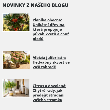
NOVINKY Z NAŠEHO BLOGU
Planika obecná:
Unikátní dřevina,
která propojuje
půvab květů a chuť
plodů
Albizia julibrissin:
Hedvábný skvost ve
vaší zahradě
Citrus a dovolená:
Chytré rady, jak
předejít strádání
vašeho stromku