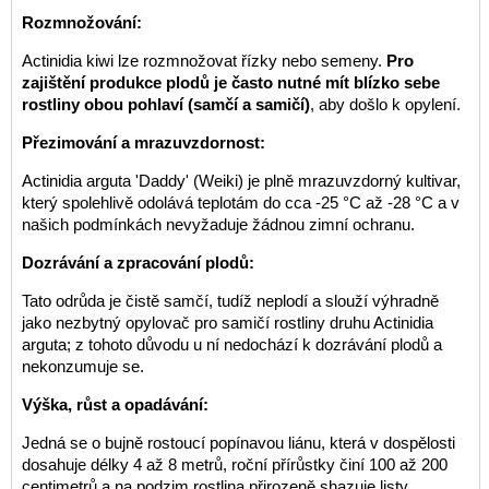
Rozmnožování:
Actinidia kiwi lze rozmnožovat řízky nebo semeny.
Pro
zajištění produkce plodů je často nutné mít blízko sebe
rostliny obou pohlaví (samčí a samičí)
, aby došlo k opylení.
Přezimování a mrazuvzdornost:
Actinidia arguta 'Daddy' (Weiki) je plně mrazuvzdorný kultivar,
který spolehlivě odolává teplotám do cca -25 °C až -28 °C a v
našich podmínkách nevyžaduje žádnou zimní ochranu.
Dozrávání a zpracování plodů:
Tato odrůda je čistě samčí, tudíž neplodí a slouží výhradně
jako nezbytný opylovač pro samičí rostliny druhu Actinidia
arguta; z tohoto důvodu u ní nedochází k dozrávání plodů a
nekonzumuje se.
Výška, růst a opadávání:
Jedná se o bujně rostoucí popínavou liánu, která v dospělosti
dosahuje délky 4 až 8 metrů, roční přírůstky činí 100 až 200
centimetrů a na podzim rostlina přirozeně shazuje listy.