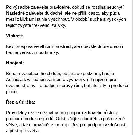
Po výsadbě zalévejte pravidelně, dokud se rostlina neuchytí.
Následně zalévejte důkladně, ale ne příliš často, aby půda
mezi zálivkami stihla vyschnout. V období sucha a vysokých
teplot zvyšte frekvenci zálivky.
Vlhkost:
Kiwi prospívá ve vlhčím prostředí, ale obvykle dobře snáší i
běžné venkovní podmínky.
Hnojení:
Během vegetačního období, od jara do podzimu, hnojte
Actinidia kiwi jednou za měsíc vyváženým hnojivem pro
ovocné stromy. To podpoří zdravý růst, bohaté listy a produkci
plodů.
Řez a údržba:
Pravidelný řez je nezbytný pro podporu zdravého růstu a
podporu produkce plodů. Odstraňujte odumřelé a poškozené
větve, a také provádějte formující řez pro podporu vzdušnosti
a přístupu světla.