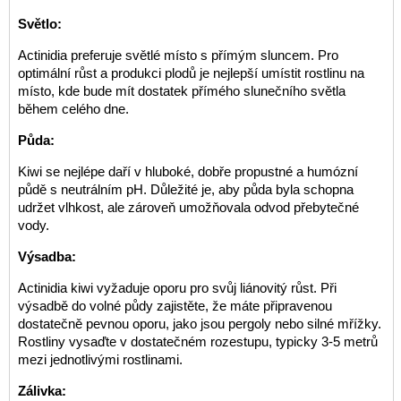
Světlo:
Actinidia preferuje světlé místo s přímým sluncem. Pro
optimální růst a produkci plodů je nejlepší umístit rostlinu na
místo, kde bude mít dostatek přímého slunečního světla
během celého dne.
Půda:
Kiwi se nejlépe daří v hluboké, dobře propustné a humózní
půdě s neutrálním pH. Důležité je, aby půda byla schopna
udržet vlhkost, ale zároveň umožňovala odvod přebytečné
vody.
Výsadba:
Actinidia kiwi vyžaduje oporu pro svůj liánovitý růst. Při
výsadbě do volné půdy zajistěte, že máte připravenou
dostatečně pevnou oporu, jako jsou pergoly nebo silné mřížky.
Rostliny vysaďte v dostatečném rozestupu, typicky 3-5 metrů
mezi jednotlivými rostlinami.
Zálivka: