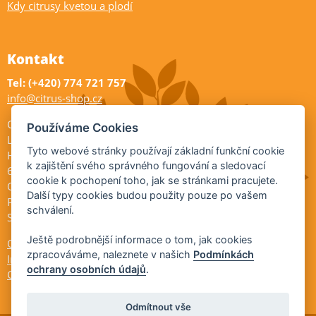
Kdy citrusy kvetou a plodí
Kontakt
Tel: (+420) 774 721 757
info@citrus-shop.cz
Citrus shop zahradnictví
Používáme Cookies
Legionářů 2
Tyto webové stránky používají základní funkční cookie
Hodonín
k zajištění svého správného fungování a sledovací
695 01
cookie k pochopení toho, jak se stránkami pracujete.
Otevřeno:
Další typy cookies budou použity pouze po vašem
Po-Pá 9-17
schválení.
So 9-11:30
Ještě podrobnější informace o tom, jak cookies
Ochrana osobních údajů
zpracováváme, naleznete v našich
Podmínkách
Informace ÚKZÚZ
ochrany osobních údajů
.
Cookies
Odmítnout vše