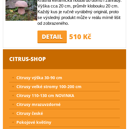
Krásná keramická houba do domu i zahrady.
Výška cca 20 cm, průměr klobouku 20 cm.
Každý kus je ručně vyráběný originál, proto
se výsledný produkt může v reálu mírně lišit
od zobrazeného.
510 Kč
DETAIL
CITRUS-SHOP
Citrusy výška 30-90 cm
Citrusy velké stromy 100-200 cm
Citrusy 110-130 cm NOVINKA
Citrusy mrazuvzdorné
Citrusy české
Pokojové květiny