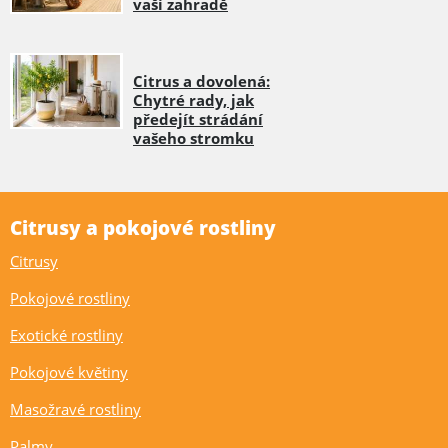
vaší zahradě
Citrus a dovolená:
Chytré rady, jak
předejít strádání
vašeho stromku
Citrusy a pokojové rostliny
Citrusy
Pokojové rostliny
Exotické rostliny
Pokojové květiny
Masožravé rostliny
Palmy