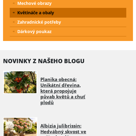
Mechové obrazy
Květináče a obaly
Zahradnické potřeby
Dárkový poukaz
NOVINKY Z NAŠEHO BLOGU
Planika obecná:
Unikátní dřevina,
která propojuje
půvab květů a chuť
plodů
Albizia julibrissin:
Hedvábný skvost ve