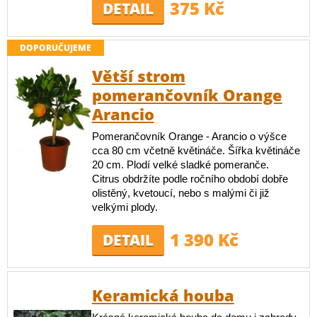
375 Kč
DETAIL
DOPORUČUJEME
Větší strom
pomerančovník Orange
Arancio
Pomerančovník Orange - Arancio o výšce
cca 80 cm včetně květináče. Šířka květináče
20 cm. Plodí velké sladké pomeranče.
Citrus obdržíte podle ročního období dobře
olistěný, kvetoucí, nebo s malými či již
velkými plody.
1 390 Kč
DETAIL
Keramická houba