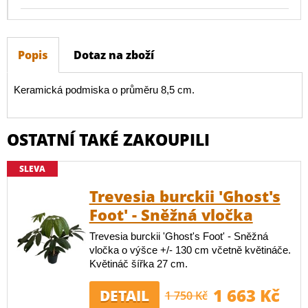
Popis
Dotaz na zboží
Keramická podmiska o průměru 8,5 cm.
OSTATNÍ TAKÉ ZAKOUPILI
SLEVA
Trevesia burckii 'Ghost's
Foot' - Sněžná vločka
Trevesia burckii 'Ghost's Foot' - Sněžná
vločka o výšce +/- 130 cm včetně květináče.
Květináč šířka 27 cm.
1 663 Kč
DETAIL
1 750 Kč