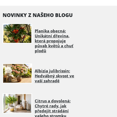
NOVINKY Z NAŠEHO BLOGU
Planika obecná:
Unikátní dřevina,
která propojuje
půvab květů a chuť
plodů
Albizia julibrissin:
Hedvábný skvost ve
vaší zahradě
Citrus a dovolená:
Chytré rady, jak
předejít strádání
vašeho stromku