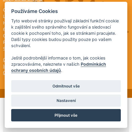
Citrus shop zahradnictví
Používáme Cookies
Legionářů 2
Tyto webové stránky používají základní funkční cookie
Hodonín
k zajištění svého správného fungování a sledovací
695 01
cookie k pochopení toho, jak se stránkami pracujete.
Otevřeno:
Další typy cookies budou použity pouze po vašem
Po-Pá 9-17
schválení.
So 9-11:30
Ještě podrobnější informace o tom, jak cookies
Ochrana osobních údajů
zpracováváme, naleznete v našich
Podmínkách
Informace ÚKZÚZ
ochrany osobních údajů
.
Cookies
Odmítnout vše
Nastavení
© 2026 Citrus-shop.cz -
Partnerský
Přijmout vše
program
Partner ID: