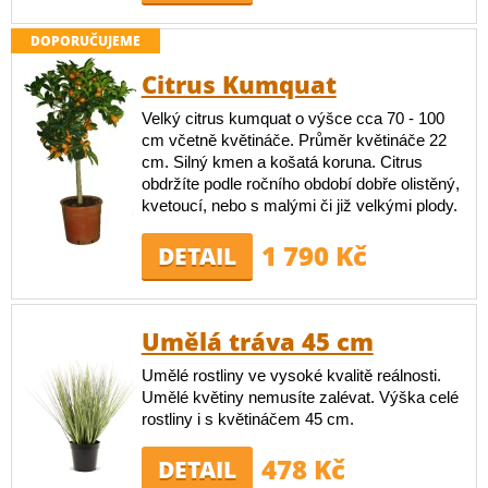
DOPORUČUJEME
Citrus Kumquat
Velký citrus kumquat o výšce cca 70 - 100
cm včetně květináče. Průměr květináče 22
cm. Silný kmen a košatá koruna. Citrus
obdržíte podle ročního období dobře olistěný,
kvetoucí, nebo s malými či již velkými plody.
1 790 Kč
DETAIL
Umělá tráva 45 cm
Umělé rostliny ve vysoké kvalitě reálnosti.
Umělé květiny nemusíte zalévat. Výška celé
rostliny i s květináčem 45 cm.
478 Kč
DETAIL