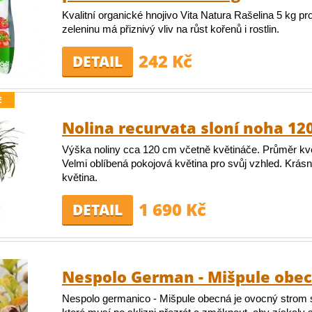
Kvalitní organické hnojivo Vita Natura Rašelina 5 kg pr
zeleninu má přiznivý vliv na růst kořenů i rostlin.
242 Kč
DETAIL
E
Nolina recurvata sloní noha 12
Výška noliny cca 120 cm včetně květináče. Průměr kv
Velmi oblíbená pokojová květina pro svůj vzhled. Krásn
květina.
1 690 Kč
DETAIL
Nespolo German - Mišpule obe
Nespolo germanico - Mišpule obecná je ovocný strom 