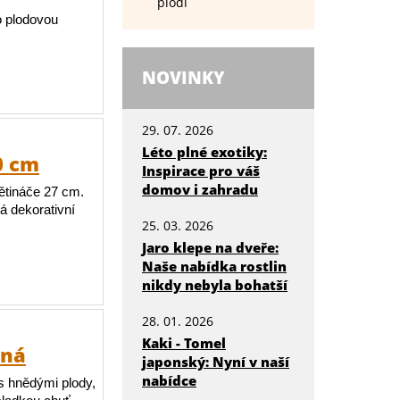
plodí
o plodovou
NOVINKY
29. 07. 2026
Léto plné exotiky:
0 cm
Inspirace pro váš
domov i zahradu
ětináče 27 cm.
á dekorativní
25. 03. 2026
Jaro klepe na dveře:
Naše nabídka rostlin
nikdy nebyla bohatší
28. 01. 2026
Kaki - Tomel
cná
japonský: Nyní v naší
nabídce
s hnědými plody,