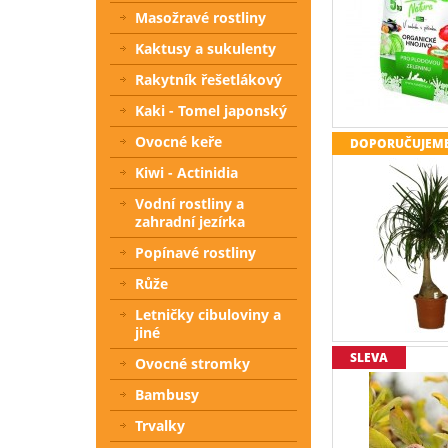
Masožravé rostliny
Kaktusy a sukulenty
Rakytník řešetlákový
Kaki - Tomel japonský
Ovocné keře
DOPORUČUJEM
Kiwi - Actinidia
Vodní rostliny a
zahradní jezírka
Popínavé rostliny
Růže
Letničky cibuloviny a
jiné
SLEVA
Ovocné stromky
Bambusy
Trvalky