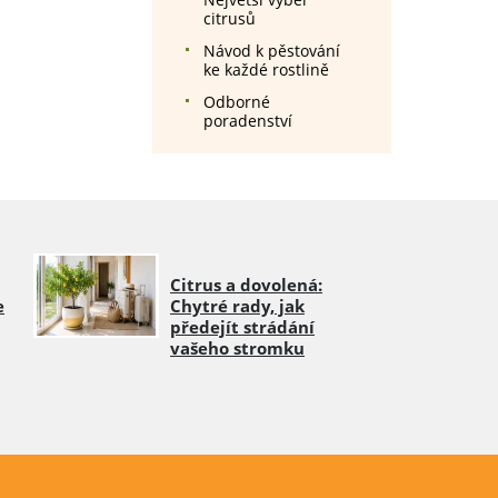
citrusů
Návod k pěstování
ke každé rostlině
Odborné
poradenství
Citrus a dovolená:
e
Chytré rady, jak
předejít strádání
vašeho stromku