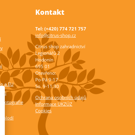
Kontakt
Tel: (+420) 774 721 757
info@citrus-shop.cz
í
Citrus shop zahradnictví
ky
Legionářů 2
Hodonín
í
695 01
Otevřeno:
Po-Pá 9-17
ko a EU
So 9-11:30
rusů
Ochrana osobních údajů
 fotografie
Informace ÚKZÚZ
Cookies
a plodí