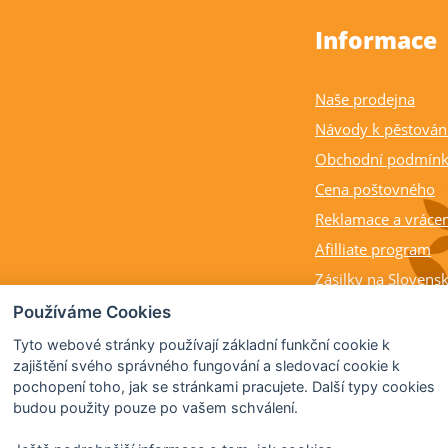
Informace
Naše prodejna
Návody k pěstován
Obchodní podmín
Cena poštovného
Reklamace a vrácen
Afilliate program
Zásilky na Slovens
Balení rostlin a cit
Používáme Cookies
Dostupnost, výška a
Tyto webové stránky používají základní funkční cookie k
rostlin
zajištění svého správného fungování a sledovací cookie k
pochopení toho, jak se stránkami pracujete. Další typy cookies
Kdy citrusy kvetou 
budou použity pouze po vašem schválení.