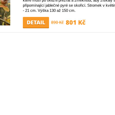
které musí po sklizni přezrát a změknout, aby získaly 
připomínající jablečné pyré se skořicí. Stromek v květ
- 21 cm. Výška 130 až 150 cm.
801 Kč
DETAIL
890 Kč