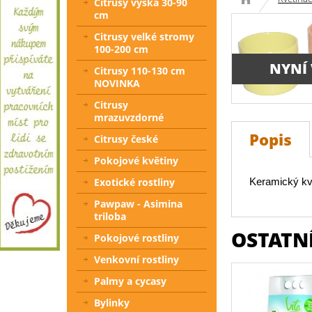
Citrusy výška 30-90
cm
Citrusy velké stromy
100-200 cm
NYNÍ
Citrusy 110-130 cm
NOVINKA
Citrusy
mrazuvzdorné
Popis
Citrusy české
Pokojové květiny
Keramický kv
Exotické rostliny
Pawpaw - Asimina
triloba
OSTATNÍ
Pokojové rostliny
Venkovní rostliny
Palmy a cycasy
Bylinky