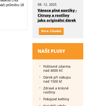
sladkou chuť
08. 12. 2025
ináči průměru 18
Vánoce plné exotiky -
Citrusy a rostliny
jako originální dárek
Více článků
NAŠE PLUSY
Poštovné zdarma
nad 4000 Kč
Dárek při nákupu
nad 1500 kč
Zdravé a krásné
rostliny
Pokojové květiny
Největší výběr