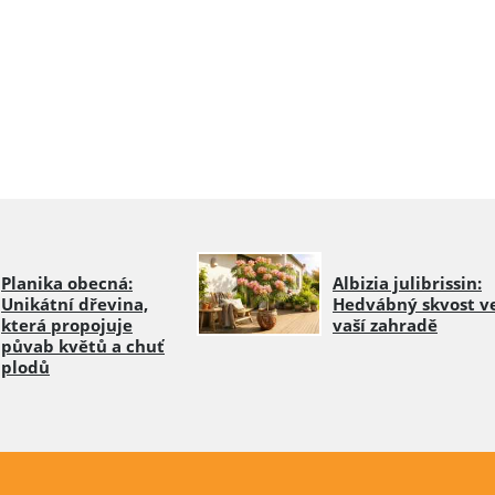
Planika obecná:
Albizia julibrissin:
Unikátní dřevina,
Hedvábný skvost v
která propojuje
vaší zahradě
půvab květů a chuť
plodů