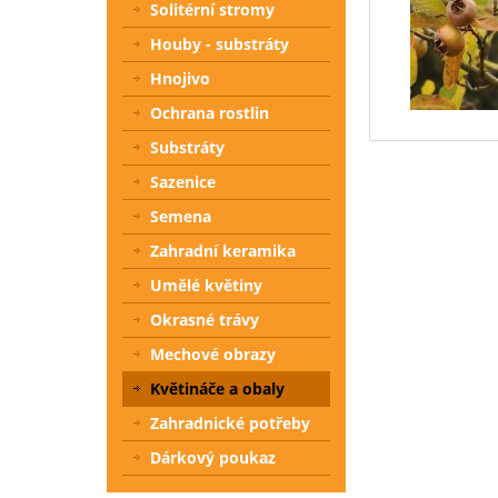
Solitérní stromy
Houby - substráty
Hnojivo
Ochrana rostlin
Substráty
Sazenice
Semena
Zahradní keramika
Umělé květiny
Okrasné trávy
Mechové obrazy
Květináče a obaly
Zahradnické potřeby
Dárkový poukaz