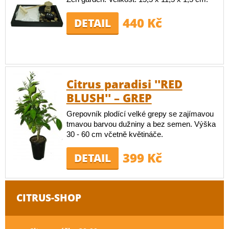
440 Kč
DETAIL
Citrus paradisi ''RED
BLUSH'' – GREP
Grepovník plodící velké grepy se zajímavou
tmavou barvou dužniny a bez semen. Výška
30 - 60 cm včetně květináče.
399 Kč
DETAIL
CITRUS-SHOP