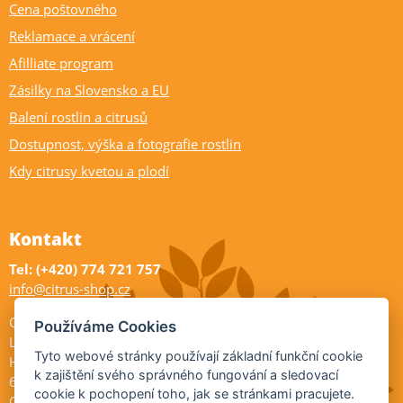
Cena poštovného
Reklamace a vrácení
Afilliate program
Zásilky na Slovensko a EU
Balení rostlin a citrusů
Dostupnost, výška a fotografie rostlin
Kdy citrusy kvetou a plodí
Kontakt
Tel: (+420) 774 721 757
info@citrus-shop.cz
Citrus shop zahradnictví
Používáme Cookies
Legionářů 2
Tyto webové stránky používají základní funkční cookie
Hodonín
k zajištění svého správného fungování a sledovací
695 01
cookie k pochopení toho, jak se stránkami pracujete.
Otevřeno: