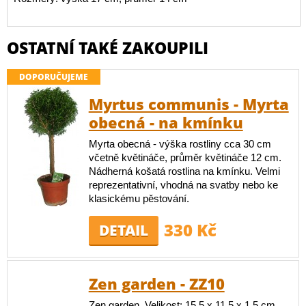
OSTATNÍ TAKÉ ZAKOUPILI
DOPORUČUJEME
Myrtus communis - Myrta
obecná - na kmínku
Myrta obecná - výška rostliny cca 30 cm
včetně květináče, průměr květináče 12 cm.
Nádherná košatá rostlina na kmínku. Velmi
reprezentativní, vhodná na svatby nebo ke
klasickému pěstování.
330 Kč
DETAIL
Zen garden - ZZ10
Zen garden. Velikost: 15,5 x 11,5 x 1,5 cm.