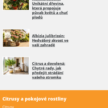
Unikátní dřevina,
která propojuje
půvab květů a chuť
plodů
Albizia julibrissin:
Hedvábný skvost ve
vaší zahradě
Citrus a dovolená:
Chytré rady, jak
předejít strádání
vašeho stromku
Citrusy a pokojové rostliny
Citrusy