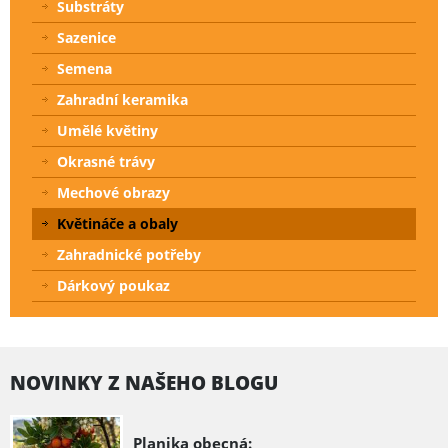
Substráty
Sazenice
Semena
Zahradní keramika
Umělé květiny
Okrasné trávy
Mechové obrazy
Květináče a obaly
Zahradnické potřeby
Dárkový poukaz
NOVINKY Z NAŠEHO BLOGU
Planika obecná: