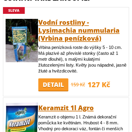
SLEVA
Vodní rostliny -
Lysimachia nummularia
(Vrbina penízková)
Vrbina penízková roste do výšky 5 - 10 cm.
Má plazivé až převislé stonky (často až 1
metr dlouhé), s malými kulatými
žlutozelenými listy. Květy jsou nápadné, jasně
žluté a hvězdicovité.
127 Kč
DETAIL
159 Kč
Keramzit 1l Agro
Keramzit o objemu 1 l. Známá dekorační
pomůcka ke květinám. Hrubost 4 - 8 mm.
Vhodný pro dekoraci váz, fontán či menších