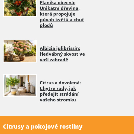
Planika obecná:
Unikátní dřevina,
která propojuje
půvab květů a chuť
plodů
Albizia julibrissin:
Hedvábný skvost ve
vaší zahradě
Citrus a dovolená:
Chytré rady, jak
předejít strádání
vašeho stromku
Citrusy a pokojové rostliny