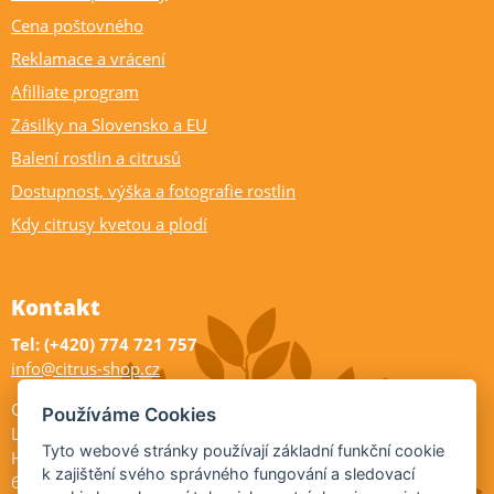
Cena poštovného
Reklamace a vrácení
Afilliate program
Zásilky na Slovensko a EU
Balení rostlin a citrusů
Dostupnost, výška a fotografie rostlin
Kdy citrusy kvetou a plodí
Kontakt
Tel: (+420) 774 721 757
info@citrus-shop.cz
Citrus shop zahradnictví
Používáme Cookies
Legionářů 2
Tyto webové stránky používají základní funkční cookie
Hodonín
k zajištění svého správného fungování a sledovací
695 01