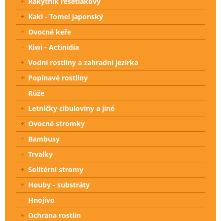
Rakytník řešetlákový
Kaki - Tomel japonský
Ovocné keře
Kiwi - Actinidia
Vodní rostliny a zahradní jezírka
Popínavé rostliny
Růže
Letničky cibuloviny a jiné
Ovocné stromky
Bambusy
Trvalky
Solitérní stromy
Houby - substráty
Hnojivo
Ochrana rostlin