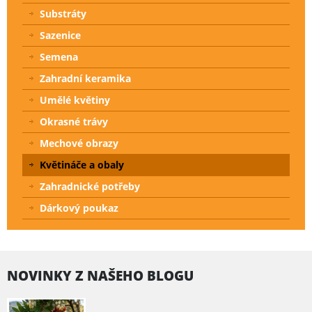
Substráty
Sazenice
Semena
Zahradní keramika
Umělé květiny
Okrasné trávy
Mechové obrazy
Květináče a obaly
Zahradnické potřeby
Dárkový poukaz
NOVINKY Z NAŠEHO BLOGU