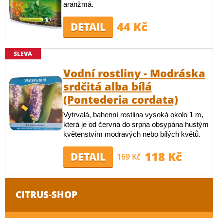
aranžmá.
44 Kč
DETAIL
SLEVA
Vodní rostliny - Modráska
srdčitá alba bílá
(Pontederia cordata)
Vytrvalá, bahenní rostlina vysoká okolo 1 m,
která je od června do srpna obsypána hustým
květenstvím modravých nebo bílých květů.
118 Kč
DETAIL
169 Kč
CITRUS-SHOP