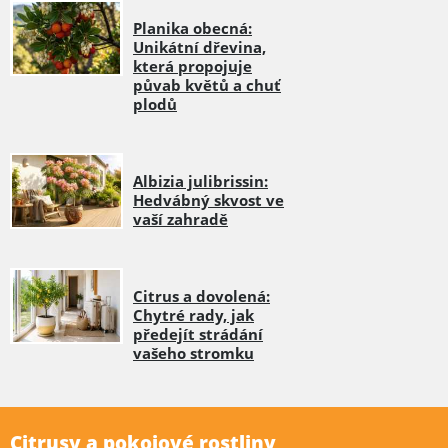
Planika obecná:
Unikátní dřevina,
která propojuje
půvab květů a chuť
plodů
Albizia julibrissin:
Hedvábný skvost ve
vaší zahradě
Citrus a dovolená:
Chytré rady, jak
předejít strádání
vašeho stromku
Citrusy a pokojové rostliny