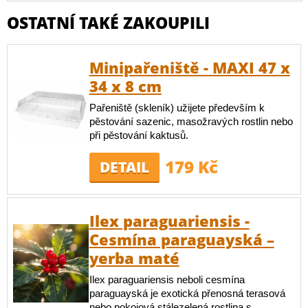
OSTATNÍ TAKÉ ZAKOUPILI
Minipařeniště - MAXI 47 x
34 x 8 cm
Pařeniště (skleník) užijete především k
pěstování sazenic, masožravých rostlin nebo
při pěstování kaktusů.
179 Kč
DETAIL
Ilex paraguariensis -
Cesmína paraguayská –
yerba maté
Ilex paraguariensis neboli cesmína
paraguayská je exotická přenosná terasová
nebo pokojová stálezelená rostlina s