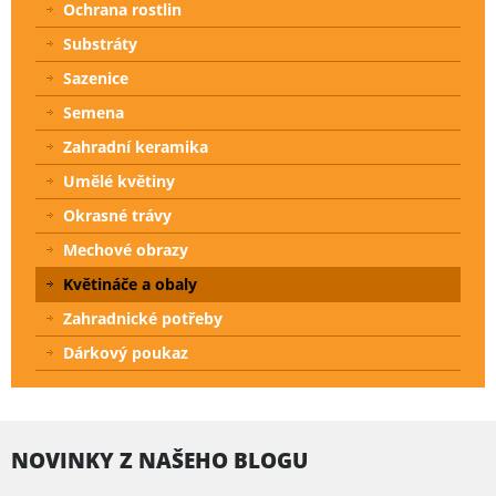
Ochrana rostlin
Substráty
Sazenice
Semena
Zahradní keramika
Umělé květiny
Okrasné trávy
Mechové obrazy
Květináče a obaly
Zahradnické potřeby
Dárkový poukaz
NOVINKY Z NAŠEHO BLOGU