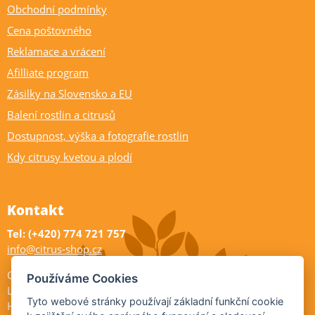
Obchodní podmínky
Cena poštovného
Reklamace a vrácení
Afilliate program
Zásilky na Slovensko a EU
Balení rostlin a citrusů
Dostupnost, výška a fotografie rostlin
Kdy citrusy kvetou a plodí
Kontakt
Tel: (+420) 774 721 757
info@citrus-shop.cz
Citrus shop zahradnictví
Používáme Cookies
Legionářů 2
Tyto webové stránky používají základní funkční cookie
Hodonín