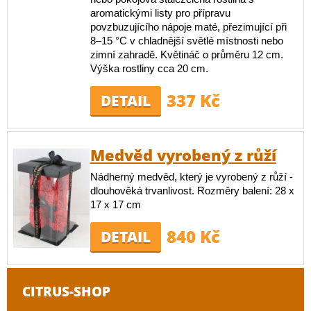
aromatickými listy pro přípravu
povzbuzujícího nápoje maté, přezimující při
8–15 °C v chladnější světlé místnosti nebo
zimní zahradě. Květináč o průměru 12 cm.
Výška rostliny cca 20 cm.
337 Kč
DETAIL
Medvěd vyrobený z růží
Nádherný medvěd, který je vyrobený z růží -
dlouhověká trvanlivost. Rozměry balení: 28 x
17 x 17 cm
840 Kč
DETAIL
CITRUS-SHOP