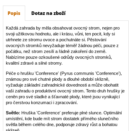
Popis
Dotaz na zboží
Každá zahrada by měla obsahovat ovocný strom, nejen pro
svoji užitkovou hodnotu, ale i krásu, vůni, ten pocit, kdy si
utrhnete ze stromu ovoce a pochutnáte si. Pěstování
ovocných stromků nevyžaduje téměř žádnou péči, pouze z
počátku, než strom zesílí a řádně zakoření do země.
Nabízíme pouze ozkoušené odrůdy ovocných stromků,
kvalitní zdravé a silné stromy.
Péče o hrušku 'Conference' (Pyrus communis 'Conference'),
známou pro své chutné plody a dlouhé období sklizně,
vyžaduje základní zahradnické dovednosti a může obohatit
vaši zahradu o produktivní ovocný strom. Tento druh hrušky je
ceněn pro své sladké a šťavnaté plody, které jsou vynikající
pro čerstvou konzumaci i zpracování.
Světlo:
Hruška 'Conference' preferuje plné slunce. Optimální
umístění, kde bude mít strom dostatek přímého slunečního
světla během celého dne, podporuje zdravý růst a bohatou
sklizeň.