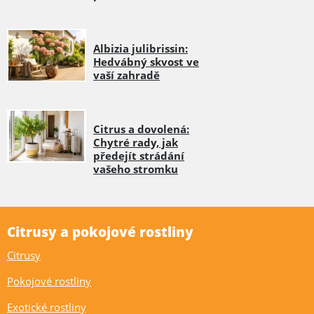
Albizia julibrissin:
Hedvábný skvost ve
vaší zahradě
Citrus a dovolená:
Chytré rady, jak
předejít strádání
vašeho stromku
Citrusy a pokojové rostliny
Citrusy
Pokojové rostliny
Exotické rostliny