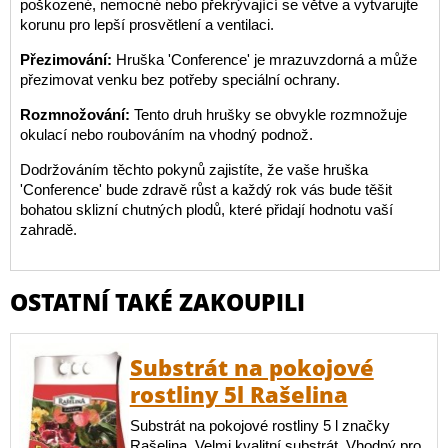
poškozené, nemocné nebo překrývající se větve a vytvarujte
korunu pro lepší prosvětlení a ventilaci.
Přezimování:
Hruška 'Conference' je mrazuvzdorná a může
přezimovat venku bez potřeby speciální ochrany.
Rozmnožování:
Tento druh hrušky se obvykle rozmnožuje
okulací nebo roubováním na vhodný podnož.
Dodržováním těchto pokynů zajistíte, že vaše hruška
'Conference' bude zdravě růst a každý rok vás bude těšit
bohatou sklizní chutných plodů, které přidají hodnotu vaší
zahradě.
OSTATNÍ TAKÉ ZAKOUPILI
Substrát na pokojové
rostliny 5l Rašelina
Substrát na pokojové rostliny 5 l značky
Rašelina. Velmi kvalitní substrát. Vhodný pro