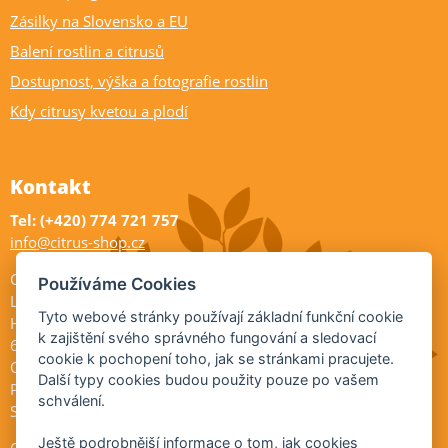
Zásilky na Slovensko a EU
Balení rostlin a citrusů
Dostupnost, výška a fotografie rostlin
Kdy citrusy kvetou a plodí
Kontakt
Tel: (+420) 774 721 757
info@citrus-shop.cz
Citrus shop zahradnictví
Používáme Cookies
Legionářů 2
Tyto webové stránky používají základní funkční cookie
Hodonín
k zajištění svého správného fungování a sledovací
695 01
cookie k pochopení toho, jak se stránkami pracujete.
Otevřeno:
Další typy cookies budou použity pouze po vašem
Po-Pá 9-17
schválení.
So 9-11:30
Ještě podrobnější informace o tom, jak cookies