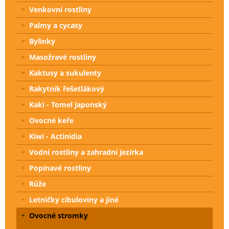
Venkovní rostliny
Palmy a cycasy
Bylinky
Masožravé rostliny
Kaktusy a sukulenty
Rakytník řešetlákový
Kaki - Tomel japonský
Ovocné keře
Kiwi - Actinidia
Vodní rostliny a zahradní jezírka
Popínavé rostliny
Růže
Letničky cibuloviny a jiné
Ovocné stromky