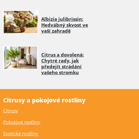
Albizia julibrissin:
Hedvábný skvost ve
vaší zahradě
Citrus a dovolená:
Chytré rady, jak
předejít strádání
vašeho stromku
Citrusy a pokojové rostliny
Citrusy
Pokojové rostliny
Exotické rostliny