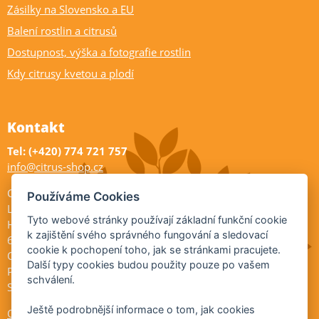
Zásilky na Slovensko a EU
Balení rostlin a citrusů
Dostupnost, výška a fotografie rostlin
Kdy citrusy kvetou a plodí
Kontakt
Tel: (+420) 774 721 757
info@citrus-shop.cz
Citrus shop zahradnictví
Používáme Cookies
Legionářů 2
Tyto webové stránky používají základní funkční cookie
Hodonín
k zajištění svého správného fungování a sledovací
695 01
cookie k pochopení toho, jak se stránkami pracujete.
Otevřeno:
Další typy cookies budou použity pouze po vašem
Po-Pá 9-17
schválení.
So 9-11:30
Ještě podrobnější informace o tom, jak cookies
Ochrana osobních údajů