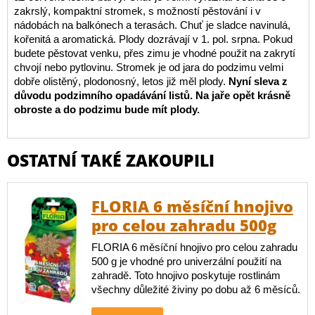
zakrslý, kompaktní stromek, s možností pěstování i v
nádobách na balkónech a terasách. Chuť je sladce navinulá,
kořenitá a aromatická. Plody dozrávají v 1. pol. srpna. Pokud
budete pěstovat venku, přes zimu je vhodné použit na zakrytí
chvojí nebo pytlovinu. Stromek je od jara do podzimu velmi
dobře olistěný, plodonosný, letos již měl plody.
Nyní sleva z
důvodu podzimního opadávání listů. Na jaře opět krásně
obroste a do podzimu bude mít plody.
OSTATNÍ TAKÉ ZAKOUPILI
FLORIA 6 měsíční hnojivo
pro celou zahradu 500g
FLORIA 6 měsíční hnojivo pro celou zahradu
500 g je vhodné pro univerzální použití na
zahradě. Toto hnojivo poskytuje rostlinám
všechny důležité živiny po dobu až 6 měsíců.