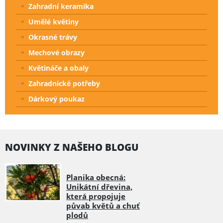
Zahradní keramika
Umělé květiny
Okrasné trávy
Mechové obrazy
Květináče a obaly
Zahradnické potřeby
Dárkový poukaz
NOVINKY Z NAŠEHO BLOGU
Planika obecná:
Unikátní dřevina,
která propojuje
půvab květů a chuť
plodů