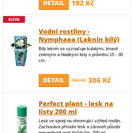
192 Kč
DETAIL
SLEVA
Vodní rostliny -
Nymphaea (Leknín bílý)
Bílý leknín se vyznačuje kulatými, tmavě
zelenými a hladkými listy o průměru 15 - 30
cm.
306 Kč
DETAIL
360 Kč
Perfect plant - lesk na
listy 200 ml
Lesk ve spreji na ohromující vzhled rostlin.
Zachovává přírodní lesk a zároveň působí
preventivně proti škůdcům. 200 ml.