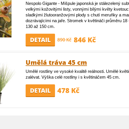
Nespolo Gigante - Mišpule japonská je stálezelený sub
velkými kožovitými listy, vonnými bílými květy kvetouc
sladkými žlutooranžovými plody s chutí meruňky a m
dozrávajícími na jaře. Stromek v květináči průměru 18
130 až 150 cm.
846 Kč
DETAIL
890 Kč
Umělá tráva 45 cm
Umělé rostliny ve vysoké kvalitě reálnosti. Umělé květ
zalévat. Výška celé rostliny i s květináčem 45 cm.
478 Kč
DETAIL