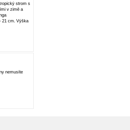
tropický strom s
ími v zimě a
anga
 - 21 cm. Výška
iny nemusíte