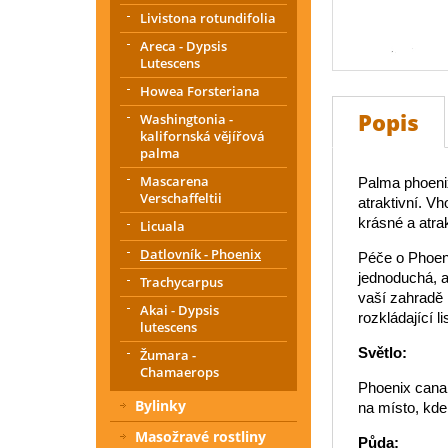
Livistona rotundifolia
Areca - Dypsis
Lutescens
Howea Forsteriana
Popis
Washingtonia -
kalifornská vějířová
palma
Mascarena
Palma phoenix
Verschaffeltii
atraktivní. V
krásné a atrak
Licuala
Datlovník - Phoenix
Péče o Phoen
jednoduchá, a
Trachycarpus
vaší zahradě 
Akai - Dypsis
rozkládající l
lutescens
Světlo:
Žumara -
Chamaerops
Phoenix canari
Bylinky
na místo, kde
Masožravé rostliny
Půda: