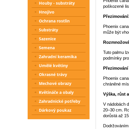
Phoenix canar
Houby - substráty
poškozené lis
Hnojivo
Přezimování
Ochrana rostlin
Phoenix canar
Substráty
může být vhod
Sazenice
Rozmnožová
Semena
Tuto palmu lz
Zahradní keramika
podmínky pro 
Umělé květiny
Přezimování
Okrasné trávy
Phoenix cana
Mechové obrazy
chráněné míst
Květináče a obaly
Výška, růst 
Zahradnické potřeby
V nádobách do
20–30 cm. Ros
Dárkový poukaz
dorůstá až 15
Dodržováním t