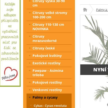
Citrusy výška 30-90
cm
Palmy a 
Citrusy velké stromy
100-200 cm
Citrusy 110-130 cm
NOVINKA
Citrusy
mrazuvzdorné
Citrusy české
Pokojové květiny
Exotické rostliny
NYNÍ
Pawpaw - Asimina
triloba
Pokojové rostliny
Venkovní rostliny
Palmy a cycasy
Cykas - Cycas revoluta