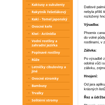
Kaktusy a sukulenty
Datlové palmě
nebyla příliš
Rakytník řešetlákový
rozložený hno
Kaki - Tomel japonský
Výsadba:
Ovocné keře
Phoenix canar
Kiwi - Actinidia
do volné půdy
Vodní rostliny a
rostlinami, v
zahradní jezírka
Zálivka:
Popínavé rostliny
Po výsadbě za
Růže
odolná vůči s
Letničky cibuloviny a
zálivku, zejm
jiné
Hnojení:
Ovocné stromky
Od jara aplik
Bambusy
krásných list
Trvalky
Řez a údržba
Solitérní stromy