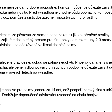
 se nejlépe daří v dobře propustné, humózní půdě. Je důležité zajisti
 těžká nebo jílovitá. Před výsadbou je vhodné půdu obohatit o kompos
j, což pomůže zajistit dostatečné množství živin pro rostlinu.
iensis lze pěstovat ze semen nebo zakoupit již zakořeněné rostliny.
 zajistěte dostatečný prostor pro růst, obvykle s rozestupy 2-3 metr
 závislosti na očekávané velikosti dospělé palmy.
lévejte pravidelně, dokud se palma neuchytí. Phoenix canariensis je 
uchu, ale během dlouhotrvajících suchých období je důležité zajistit 
éna v prvních letech po výsadbě.
ujte hnojivo pro palmy jednou za 14 dní, což podpoří zdravý růst a ud
ů. Dodržujte doporučené dávkování uvedené na obalu hnojiva.
: