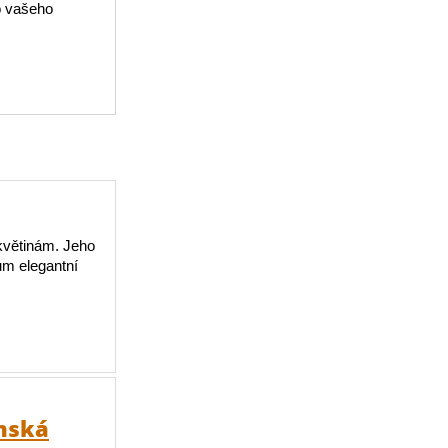
o vašeho
květinám. Jeho
ům elegantní
onská