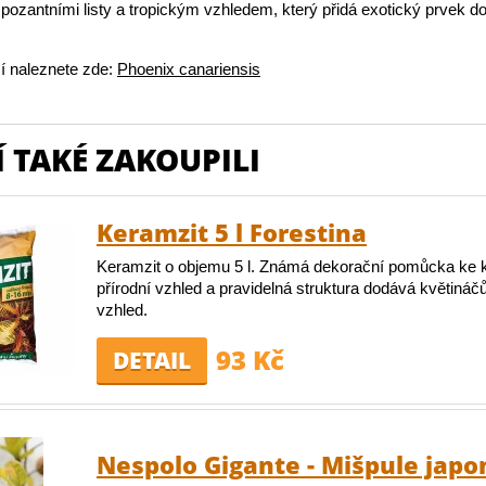
mpozantními listy a tropickým vzhledem, který přidá exotický prvek d
í naleznete zde:
Phoenix canariensis
 TAKÉ ZAKOUPILI
Keramzit 5 l Forestina
Keramzit o objemu 5 l. Známá dekorační pomůcka ke 
přírodní vzhled a pravidelná struktura dodává květináč
vzhled.
93 Kč
DETAIL
Nespolo Gigante - Mišpule jap