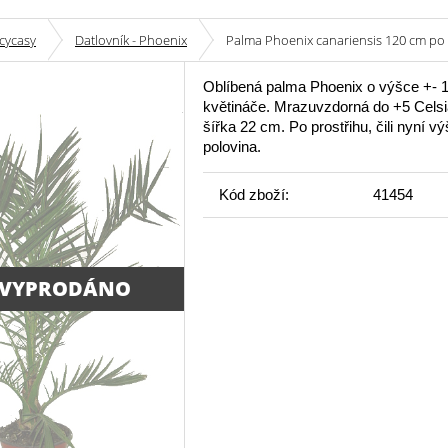
cycasy
Datlovník - Phoenix
Palma Phoenix canariensis 120 cm po 
Oblíbená palma Phoenix o výšce +- 
květináče. Mrazuvzdorná do +5 Celsi
šířka 22 cm. Po prostřihu, čili nyní v
polovina.
Kód zboží:
41454
 VYPRODÁNO