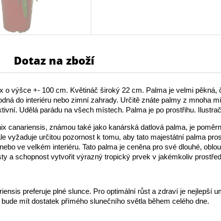
Dotaz na zboží
 o výšce +- 100 cm. Květináč široký 22 cm. Palma je velmi pěkná, 
hodná do interiéru nebo zimní zahrady. Určitě znáte palmy z mnoha mís
tivní. Udělá parádu na všech místech. Palma je po prostřihu. Ilustrač
ix canariensis, známou také jako kanárská datlová palma, je poměr
le vyžaduje určitou pozornost k tomu, aby tato majestátní palma pro
nebo ve velkém interiéru. Tato palma je ceněna pro své dlouhé, oblou
isty a schopnost vytvořit výrazný tropický prvek v jakémkoliv prostřed
ensis preferuje plné slunce. Pro optimální růst a zdraví je nejlepší u
 bude mít dostatek přímého slunečního světla během celého dne.