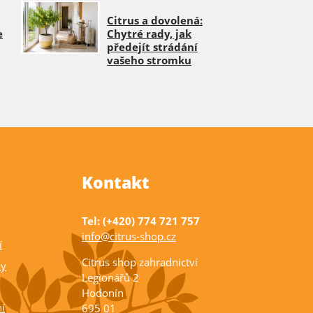
Citrus a dovolená:
e
Chytré rady, jak
předejít strádání
vašeho stromku
Kontakt
Tel: (+420) 774 721 757
info@citrus-shop.cz
í
Citrus shop zahradnictví
ky
Legionářů 2
Hodonín
í
695 01