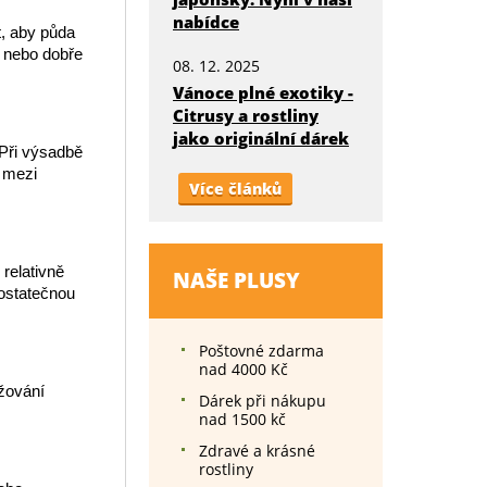
nabídce
t, aby půda
t nebo dobře
08. 12. 2025
Vánoce plné exotiky -
Citrusy a rostliny
jako originální dárek
 Při výsadbě
y mezi
Více článků
relativně
NAŠE PLUSY
dostatečnou
Poštovné zdarma
nad 4000 Kč
ržování
Dárek při nákupu
nad 1500 kč
Zdravé a krásné
rostliny