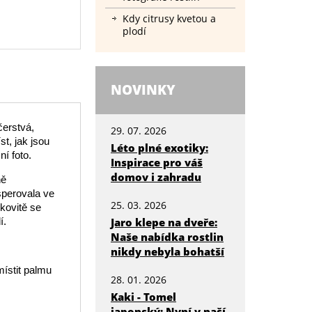
Kdy citrusy kvetou a
plodí
NOVINKY
čerstvá,
29. 07. 2026
t, jak jsou
Léto plné exotiky:
ní foto.
Inspirace pro váš
domov i zahradu
ně
sperovala ve
25. 03. 2026
kovitě se
í.
Jaro klepe na dveře:
Naše nabídka rostlin
nikdy nebyla bohatší
místit palmu
28. 01. 2026
Kaki - Tomel
japonský: Nyní v naší