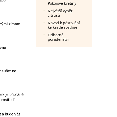
nebo
Pokojové květiny
Největší výběr
citrusů
Návod k pěstování
adnými zimami
ke každé rostlině
Odborné
poradenství
ávné
esuňte na
k je přibližně
prostředí
t a bude vás