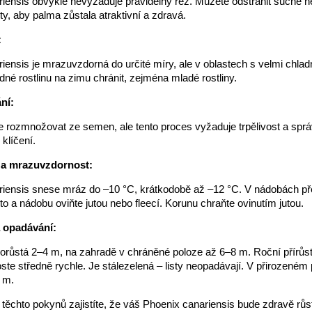
iensis obvykle nevyžaduje pravidelný řez. Můžete odstranit suché 
ty, aby palma zůstala atraktivní a zdravá.
:
iensis je mrazuvzdorná do určité míry, ale v oblastech s velmi chl
né rostlinu na zimu chránit, zejména mladé rostliny.
ní:
e rozmnožovat ze semen, ale tento proces vyžaduje trpělivost a spr
klíčení.
 a mrazuvzdornost:
riensis snese mráz do –10 °C, krátkodobě až –12 °C. V nádobách př
o a nádobu oviňte jutou nebo fleecí. Korunu chraňte ovinutím jutou.
a opadávání:
růstá 2–4 m, na zahradě v chráněné poloze až 6–8 m. Roční přírůste
te středně rychle. Je stálezelená – listy neopadávají. V přirozeném 
 m.
ěchto pokynů zajistíte, že váš Phoenix canariensis bude zdravě růs