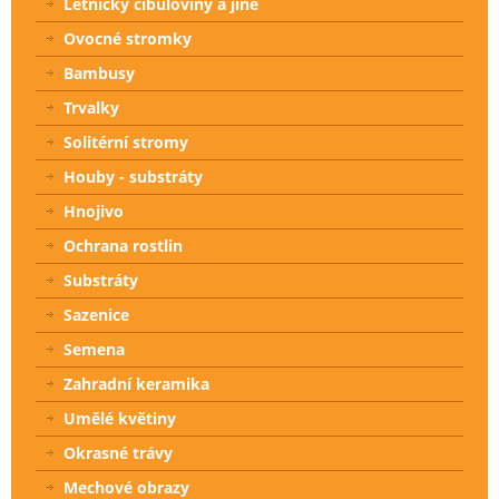
Letničky cibuloviny a jiné
Ovocné stromky
Bambusy
Trvalky
Solitérní stromy
Houby - substráty
Hnojivo
Ochrana rostlin
Substráty
Sazenice
Semena
Zahradní keramika
Umělé květiny
Okrasné trávy
Mechové obrazy