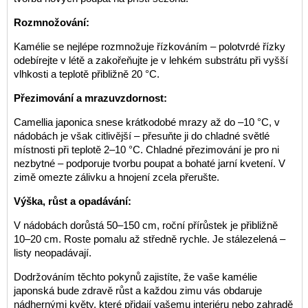
Rozmnožování:
Kamélie se nejlépe rozmnožuje řízkováním – polotvrdé řízky
odebírejte v létě a zakořeňujte je v lehkém substrátu při vyšší
vlhkosti a teplotě přibližně 20 °C.
Přezimování a mrazuvzdornost:
Camellia japonica snese krátkodobé mrazy až do –10 °C, v
nádobách je však citlivější – přesuňte ji do chladné světlé
místnosti při teplotě 2–10 °C. Chladné přezimování je pro ni
nezbytné – podporuje tvorbu poupat a bohaté jarní kvetení. V
zimě omezte zálivku a hnojení zcela přerušte.
Výška, růst a opadávání:
V nádobách dorůstá 50–150 cm, roční přírůstek je přibližně
10–20 cm. Roste pomalu až středně rychle. Je stálezelená –
listy neopadávají.
Dodržováním těchto pokynů zajistíte, že vaše kamélie
japonská bude zdravě růst a každou zimu vás obdaruje
nádhernými květy, které přidají vašemu interiéru nebo zahradě