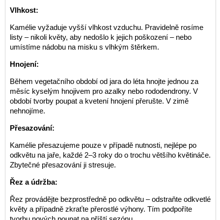
Vlhkost:
Kamélie vyžaduje vyšší vlhkost vzduchu. Pravidelně rosíme
listy – nikoli květy, aby nedošlo k jejich poškození – nebo
umístíme nádobu na misku s vlhkým štěrkem.
Hnojení:
Během vegetačního období od jara do léta hnojte jednou za
měsíc kyselým hnojivem pro azalky nebo rododendrony. V
období tvorby poupat a kvetení hnojení přerušte. V zimě
nehnojíme.
Přesazování:
Kamélie přesazujeme pouze v případě nutnosti, nejlépe po
odkvětu na jaře, každé 2–3 roky do o trochu většího květináče.
Zbytečné přesazování ji stresuje.
Řez a údržba:
Řez provádějte bezprostředně po odkvětu – odstraňte odkvetlé
květy a případně zkraťte přerostlé výhony. Tím podpoříte
tvorbu nových poupat na příští sezónu.