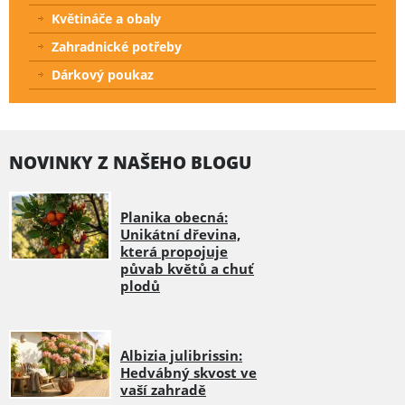
Květináče a obaly
Zahradnické potřeby
Dárkový poukaz
NOVINKY Z NAŠEHO BLOGU
Planika obecná:
Unikátní dřevina,
která propojuje
půvab květů a chuť
plodů
Albizia julibrissin:
Hedvábný skvost ve
vaší zahradě