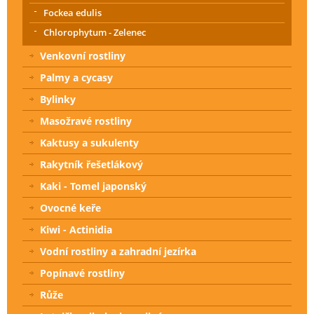
Fockea edulis
Chlorophytum - Zelenec
Venkovní rostliny
Palmy a cycasy
Bylinky
Masožravé rostliny
Kaktusy a sukulenty
Rakytník řešetlákový
Kaki - Tomel japonský
Ovocné keře
Kiwi - Actinidia
Vodní rostliny a zahradní jezírka
Popínavé rostliny
Růže