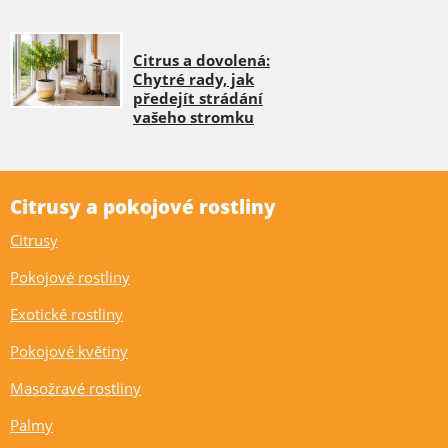
Citrus a dovolená:
Chytré rady, jak
předejít strádání
vašeho stromku
Citrusy a pokojové rostliny
Citrusy
Pokojové rostliny
Exotické rostliny
Pokojové květiny
Masožravé rostliny
Palmy