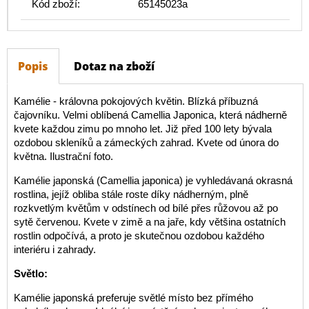
Kód zboží:
65145023a
Popis
Dotaz na zboží
Kamélie - královna pokojových květin. Blízká příbuzná
čajovníku. Velmi oblíbená Camellia Japonica, která nádherně
kvete každou zimu po mnoho let. Již před 100 lety bývala
ozdobou skleníků a zámeckých zahrad. Kvete od února do
května. Ilustrační foto.
Kamélie japonská (Camellia japonica) je vyhledávaná okrasná
rostlina, jejíž obliba stále roste díky nádherným, plně
rozkvetlým květům v odstínech od bílé přes růžovou až po
sytě červenou. Kvete v zimě a na jaře, kdy většina ostatních
rostlin odpočívá, a proto je skutečnou ozdobou každého
interiéru i zahrady.
Světlo:
Kamélie japonská preferuje světlé místo bez přímého