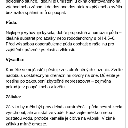
poledního slunce. Ideální je umístění u okna orientovaného na
východ nebo západ, kde dostane dostatek rozptýleného světla
bez rizika spálení listů či poupat.
Půda:
Nejlépe jí vyhovuje kyselá, dobře propustná a humózní půda –
ideálně substrát pro azalky nebo rododendrony s pH 4,5–6.
Před výsadbou doporučujeme půdu obohatit o rašelinu pro
zajištění správné kyselosti a vlhkosti.
Výsadba:
Kamélie se nejčastěji pěstuje ze zakořeněných sazenic. Zvolte
nádobu s dostatečnými drenážními otvory na dně. Důležité je
rostlinu po zakoupení zbytečně nepřesazovat – zejména
pokud je v poupěti nebo v květu.
Zálivka:
Zálivka by měla být pravidelná a umírněná – půda nesmí zcela
vyschnout, ale ani stát ve vodě. Používejte měkkou nebo
odstátou vodu, protože kamélie je citlivá na vápník. V zimě
zálivku mírně omezte.