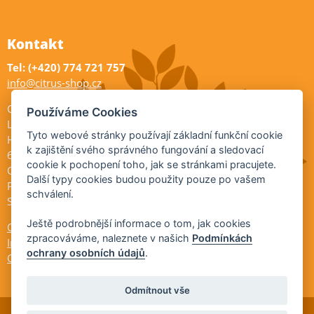
Kontakt
Tel: (+420) 774 721 757
info@citrus-shop.cz
Citrus shop zahradnictví
Používáme Cookies
Legionářů 2
Tyto webové stránky používají základní funkční cookie
Hodonín
k zajištění svého správného fungování a sledovací
695 01
cookie k pochopení toho, jak se stránkami pracujete.
Otevřeno:
Další typy cookies budou použity pouze po vašem
Po-Pá 9-17
schválení.
So 9-11:30
Ještě podrobnější informace o tom, jak cookies
Ochrana osobních údajů
zpracováváme, naleznete v našich
Podmínkách
Informace ÚKZÚZ
ochrany osobních údajů
.
Cookies
Odmítnout vše