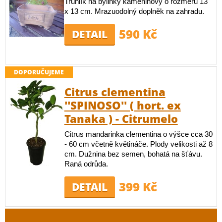
Truhlík na bylinky kameninový o rozměru 13
x 13 cm. Mrazuodolný doplněk na zahradu.
590 Kč
DETAIL
DOPORUČUJEME
Citrus clementina
''SPINOSO'' ( hort. ex
Tanaka ) - Citrumelo
Citrus mandarinka clementina o výšce cca 30
- 60 cm včetně květináče. Plody velikosti až 8
cm. Dužnina bez semen, bohatá na šťávu.
Raná odrůda.
399 Kč
DETAIL