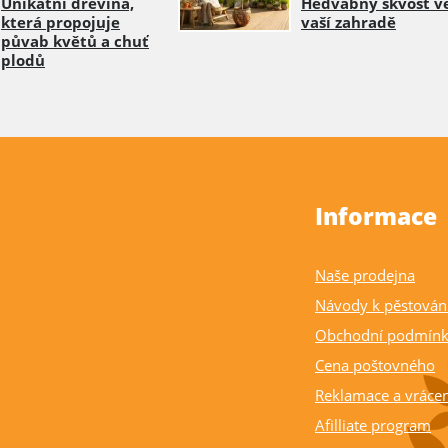
Unikátní dřevina,
Hedvábný skvost v
která propojuje
vaší zahradě
půvab květů a chuť
plodů
Informace
Naše prodejna
Návody k pěstován
Obchodní podmín
Cena poštovného
Reklamace a vrácen
Afilliate program