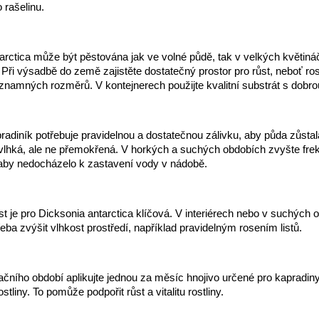
rašelinu.
arctica může být pěstována jak ve volné půdě, tak v velkých květiná
 Při výsadbě do země zajistěte dostatečný prostor pro růst, neboť ro
namných rozměrů. V kontejnerech použijte kvalitní substrát s dobro
adiník potřebuje pravidelnou a dostatečnou zálivku, aby půda zůstal
vlhká, ale ne přemokřená. V horkých a suchých obdobích zvyšte frek
 aby nedocházelo k zastavení vody v nádobě.
t je pro Dicksonia antarctica klíčová. V interiérech nebo v suchých 
eba zvýšit vlhkost prostředí, například pravidelným rosením listů.
ního období aplikujte jednou za měsíc hnojivo určené pro kapradiny
stliny. To pomůže podpořit růst a vitalitu rostliny.
: