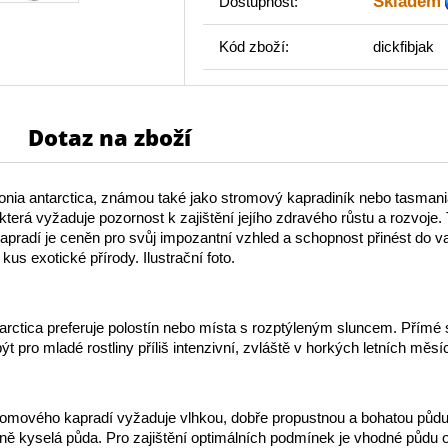
Skladem
Dostupnost:
Kód zboží:
dickfibjak
Dotaz na zboží
nia antarctica, známou také jako stromový kapradiník nebo tasmania
, která vyžaduje pozornost k zajištění jejího zdravého růstu a rozvoje.
pradí je ceněn pro svůj impozantní vzhled a schopnost přinést do v
us exotické přírody. Ilustrační foto.
arctica preferuje polostín nebo místa s rozptýleným sluncem. Přímé 
t pro mladé rostliny příliš intenzivní, zvláště v horkých letních měsí
romového kapradí vyžaduje vlhkou, dobře propustnou a bohatou půdu. 
ně kyselá půda. Pro zajištění optimálních podmínek je vhodné půdu o