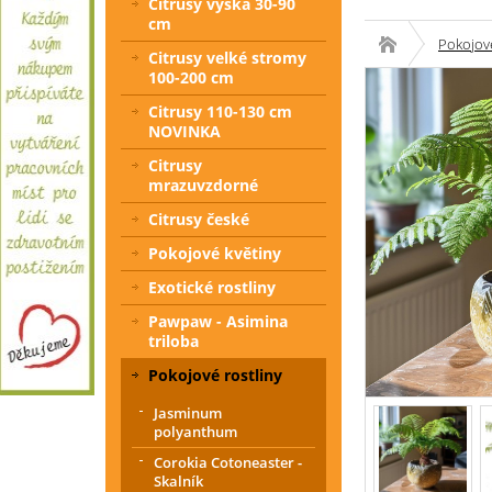
Citrusy výška 30-90
cm
Pokojové
Citrusy velké stromy
100-200 cm
Citrusy 110-130 cm
NOVINKA
Citrusy
mrazuvzdorné
Citrusy české
Pokojové květiny
Exotické rostliny
Pawpaw - Asimina
triloba
Pokojové rostliny
Jasminum
polyanthum
Corokia Cotoneaster -
Skalník