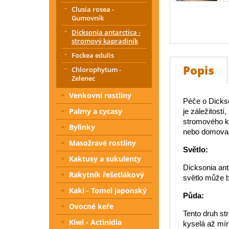
Clusia rosea -
Gumovník
Dicksonia antarctica -
stromový kapradiník
Fockea edulis
Popis
Chlorophytum -
Zelenec
Venkovní rostliny
Péče o Dickso
Palmy a cycasy
je záležitostí
stromového ka
Bylinky
nebo domova k
Masožravé rostliny
Světlo:
Kaktusy a sukulenty
Dicksonia ant
Rakytník řešetlákový
světlo může bý
Kaki - Tomel japonský
Půda:
Ovocné keře
Tento druh st
Kiwi - Actinidia
kyselá až mír