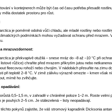
tování v kontejnerech může být čas od času potřeba přesadit rostlin
y měla dostatek prostoru pro růst.
:
arctica je poměrně odolná vůči chladu, ale mladé rostliny nebo rostlin
 klimatických podmínkách mohou vyžadovat ochranu před mrazem. 
u.
 a mrazuvzdornost:
arctica je překvapivě otužilá – snese mráz do –8 až –10 °C při ochra
 listové růžice) chraňte před mrazem přikrytím jutou nebo netkanenou t
out fleecovou rohoží nebo chvojím. V nádobách přesuňte na zimu d
sti při teplotě 2–8 °C. V zimě zálivku výrazně omezte – kmen však n
ut, mírně ho zvlhčujte.
a opadávání:
orůstá 0,5–1,5 m, v zahradě v chráněné poloze 1–2 m. Roste velmi 
ek je pouhých 2–5 cm. Je stálezelená – listy neopadávají.
ěchto pokynů zajistíte, že váš stromový kapradiník Dicksonia antar