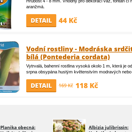
Hrubost 4 - 8 mm. Vhodný pro dekoraci váz, fontán či
aranžmá.
44 Kč
DETAIL
Vodní rostliny - Modráska srdči
bílá (Pontederia cordata)
Vytrvalá, bahenní rostlina vysoká okolo 1 m, která je o
srpna obsypána hustým květenstvím modravých nebo b
118 Kč
DETAIL
169 Kč
Planika obecná:
Albizia julibrissin: