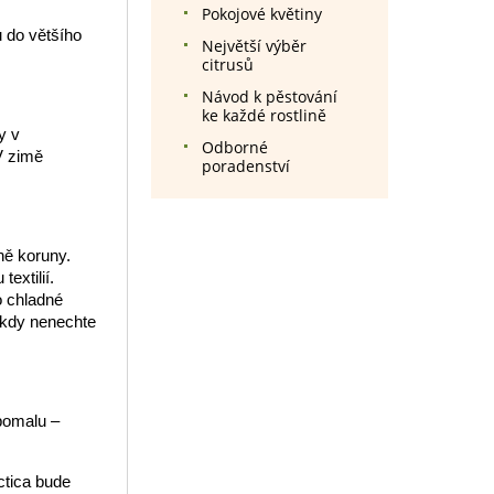
Pokojové květiny
u do většího
Největší výběr
citrusů
Návod k pěstování
ke každé rostlině
y v
Odborné
V zimě
poradenství
ně koruny.
extilií.
o chladné
ikdy nenechte
pomalu –
ctica bude