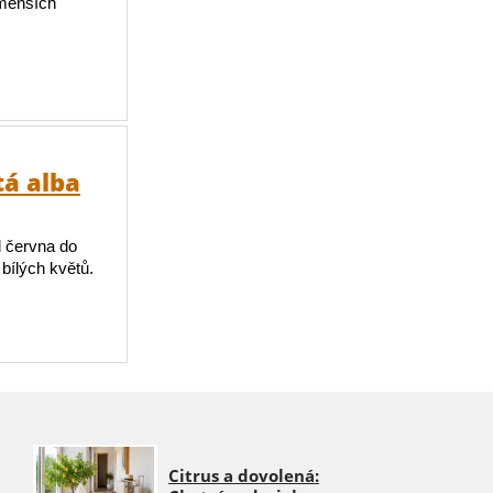
 menších
tá alba
d června do
ílých květů.
Citrus a dovolená: