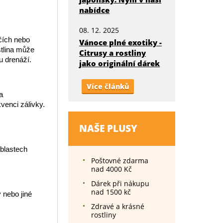
nabídce
08. 12. 2025
čích nebo
Vánoce plné exotiky -
stlina může
Citrusy a rostliny
u drenáží.
jako originální dárek
Více článků
a
venci zálivky.
NAŠE PLUSY
oblastech
Poštovné zdarma
nad 4000 Kč
Dárek při nákupu
nad 1500 kč
 nebo jiné
Zdravé a krásné
rostliny