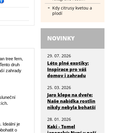
Kdy citrusy kvetou a
plodí
NOVINKY
29. 07. 2026
n tree fern,
Léto plné exotiky:
 Tento druh
Inspirace pro váš
aší zahrady
domov i zahradu
25. 03. 2026
Jaro klepe na dveře:
sluneční
Naše nabídka rostlin
cích.
nikdy nebyla bohatší
28. 01. 2026
Ideální je
Kaki - Tomel
bohatit o
japonský: Nyní v naší