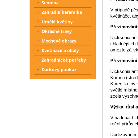
Semena
V případě pěs
Zahradní keramika
květináče, ab
Umělé květiny
Přezimování
Okrasné trávy
Dicksonia ant
Mechové obrazy
chladnějších
omezte zálivk
Květináče a obaly
Zahradnické potřeby
Přezimování
Dárkový poukaz
Dicksonia ant
Korunu (střed
Kmen lze ovin
světlé místno
zcela vyschno
Výška, růst 
V nádobách d
roční přírůst
Dodržováním t