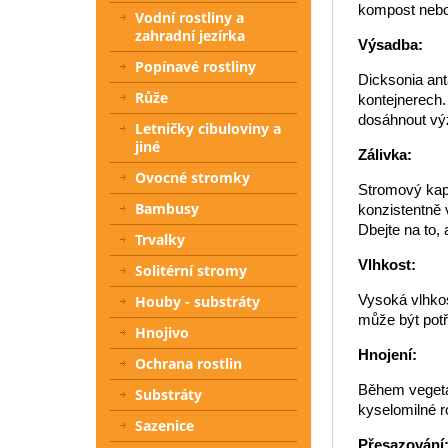
kompost nebo 
Vodní rostliny a
zahradní jezírka
Výsadba:
Popínavé rostliny
Dicksonia ant
Růže
kontejnerech.
dosáhnout výz
Letničky cibuloviny a
jiné
Zálivka:
Ovocné stromky
Stromový kapr
Bambusy
konzistentně 
Dbejte na to,
Trvalky
Vlhkost:
Solitérní stromy
Vysoká vlhkos
Houby - substráty
může být potř
Hnojivo
Hnojení:
Ochrana rostlin
Během vegetač
Substráty
kyselomilné ro
Sazenice
Přesazování