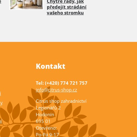
e
Chytré rady, jak
předejít strádání
vašeho stromku
Kontakt
Tel: (+420) 774 721 757
info@citrus-shop.cz
í
Citrus shop zahradnictví
ky
Legionářů 2
Hodonín
í
695 01
Otevřeno:
Po-Pá 9-17