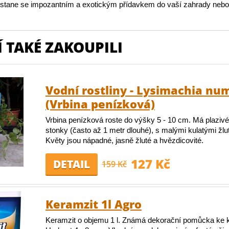
 stane se impozantním a exotickým přídavkem do vaší zahrady nebo i
 TAKÉ ZAKOUPILI
Vodní rostliny - Lysimachia nu
(Vrbina penízková)
Vrbina penízková roste do výšky 5 - 10 cm. Má plazivé
stonky (často až 1 metr dlouhé), s malými kulatými žlut
Květy jsou nápadné, jasně žluté a hvězdicovité.
127 Kč
DETAIL
159 Kč
Keramzit 1l Agro
Keramzit o objemu 1 l. Známá dekorační pomůcka ke 