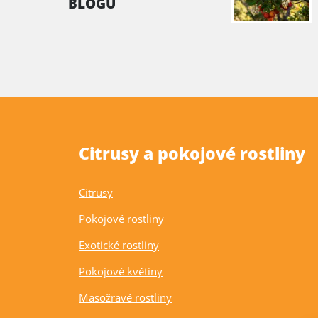
BLOGU
Citrusy a pokojové rostliny
Citrusy
Pokojové rostliny
Exotické rostliny
Pokojové květiny
Masožravé rostliny