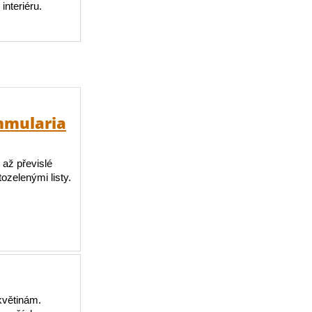
nteriéru.
mmularia
 až převislé
ozelenými listy.
květinám.