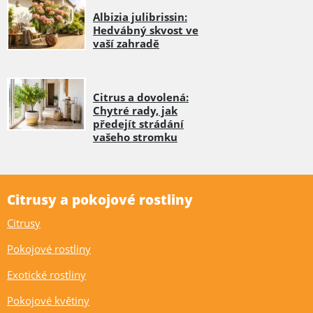
Albizia julibrissin:
Hedvábný skvost ve
vaší zahradě
Citrus a dovolená:
Chytré rady, jak
předejít strádání
vašeho stromku
Citrusy a pokojové rostliny
Citrusy
Pokojové rostliny
Exotické rostliny
Pokojové květiny