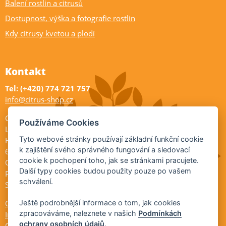
Balení rostlin a citrusů
Dostupnost, výška a fotografie rostlin
Kdy citrusy kvetou a plodí
Kontakt
Tel: (+420) 774 721 757
info@citrus-shop.cz
Citrus shop zahradnictví
Používáme Cookies
Legionářů 2
Tyto webové stránky používají základní funkční cookie
Hodonín
k zajištění svého správného fungování a sledovací
695 01
cookie k pochopení toho, jak se stránkami pracujete.
Otevřeno:
Další typy cookies budou použity pouze po vašem
Po-Pá 9-17
schválení.
So 9-11:30
Ochrana osobních údajů
Ještě podrobnější informace o tom, jak cookies
zpracováváme, naleznete v našich
Podmínkách
Informace ÚKZÚZ
ochrany osobních údajů
.
Cookies