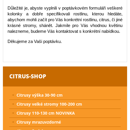
Důležité je, abyste vyplnili v poptávkovém formuláři veškeré
kolonky a dobře specifikovali rostlinu, kterou hledáte,
abychom mohli začít pro Vás konkrétní rostlinu, citrus, či jiné
krásné stromy, shánět. Jakmile pro Vás vhodnou květinu
nalezneme, budeme Vás kontaktovat s konkrétní nabídkou.
Děkujeme za Vaši poptávku.
CITRUS-SHOP
Citrusy výška 30-90 cm
Citrusy velké stromy 100-200 cm
Citrusy 110-130 cm NOVINKA
Citrusy mrazuvzdorné