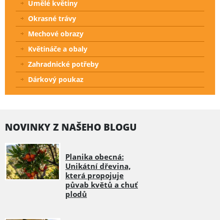
Umělé květiny
Okrasné trávy
Mechové obrazy
Květináče a obaly
Zahradnické potřeby
Dárkový poukaz
NOVINKY Z NAŠEHO BLOGU
Planika obecná:
Unikátní dřevina,
která propojuje
půvab květů a chuť
plodů