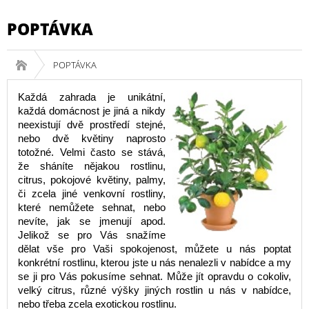
POPTÁVKA
POPTÁVKA
Každá zahrada je unikátní,
každá domácnost je jiná a nikdy
neexistují dvě prostředí stejné,
nebo dvě květiny naprosto
totožné. Velmi často se stává,
že sháníte nějakou rostlinu,
citrus, pokojové květiny, palmy,
či zcela jiné venkovní rostliny,
které nemůžete sehnat, nebo
nevíte, jak se jmenují apod.
Jelikož se pro Vás snažíme
dělat vše pro Vaši spokojenost, můžete u nás poptat
konkrétní rostlinu, kterou jste u nás nenalezli v nabídce a my
se ji pro Vás pokusíme sehnat. Může jít opravdu o cokoliv,
velký citrus, různé výšky jiných rostlin u nás v nabídce,
nebo třeba zcela exotickou rostlinu.