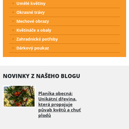
Umělé květiny
Okrasné trávy
Mechové obrazy
Květináče a obaly
Zahradnické potřeby
Dárkový poukaz
NOVINKY Z NAŠEHO BLOGU
Planika obecná:
Unikátní dřevina,
která propojuje
půvab květů a chuť
plodů