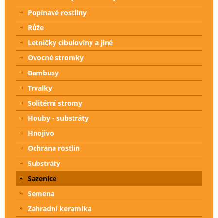
Popínavé rostliny
Růže
Letničky cibuloviny a jiné
Ovocné stromky
Bambusy
Trvalky
Solitérní stromy
Houby - substráty
Hnojivo
Ochrana rostlin
Substráty
Sazenice
Semena
Zahradní keramika