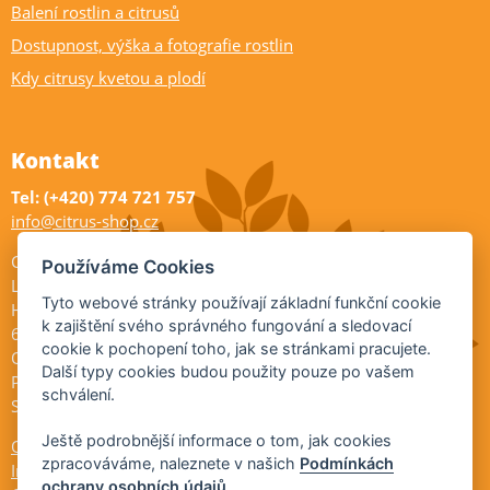
Balení rostlin a citrusů
Dostupnost, výška a fotografie rostlin
Kdy citrusy kvetou a plodí
Kontakt
Tel: (+420) 774 721 757
info@citrus-shop.cz
Citrus shop zahradnictví
Používáme Cookies
Legionářů 2
Tyto webové stránky používají základní funkční cookie
Hodonín
k zajištění svého správného fungování a sledovací
695 01
cookie k pochopení toho, jak se stránkami pracujete.
Otevřeno:
Další typy cookies budou použity pouze po vašem
Po-Pá 9-17
schválení.
So 9-11:30
Ještě podrobnější informace o tom, jak cookies
Ochrana osobních údajů
zpracováváme, naleznete v našich
Podmínkách
Informace ÚKZÚZ
ochrany osobních údajů
.