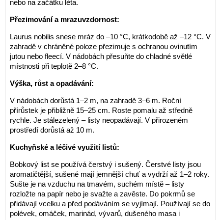
nebo na začátku léta.
Přezimování a mrazuvzdornost:
Laurus nobilis snese mráz do –10 °C, krátkodobě až –12 °C. V
zahradě v chráněné poloze přezimuje s ochranou ovinutím
jutou nebo fleecí. V nádobách přesuňte do chladné světlé
místnosti při teplotě 2–8 °C.
Výška, růst a opadávání:
V nádobách dorůstá 1–2 m, na zahradě 3–6 m. Roční
přírůstek je přibližně 15–25 cm. Roste pomalu až středně
rychle. Je stálezelený – listy neopadávají. V přirozeném
prostředí dorůstá až 10 m.
Kuchyňské a léčivé využití listů:
Bobkový list se používá čerstvý i sušený. Čerstvé listy jsou
aromatičtější, sušené mají jemnější chuť a vydrží až 1–2 roky.
Sušte je na vzduchu na tmavém, suchém místě – listy
rozložte na papír nebo je svažte a zavěste. Do pokrmů se
přidávají vcelku a před podáváním se vyjímají. Používají se do
polévek, omáček, marinád, vývarů, dušeného masa i