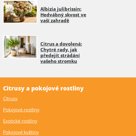
Albizia julibrissin:
Hedvábný skvost ve
vaší zahradě
Citrus a dovolená:
Chytré rady, jak
předejít strádání
vašeho stromku
Citrusy a pokojové rostliny
Citrusy
Pokojové rostliny
Exotické rostliny
Pokojové květiny