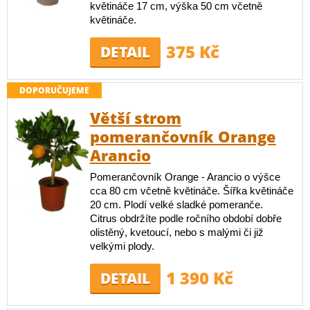
květináče 17 cm, výška 50 cm včetně
květináče.
375 Kč
DETAIL
DOPORUČUJEME
Větší strom
pomerančovník Orange
Arancio
Pomerančovník Orange - Arancio o výšce
cca 80 cm včetně květináče. Šířka květináče
20 cm. Plodí velké sladké pomeranče.
Citrus obdržíte podle ročního období dobře
olistěný, kvetoucí, nebo s malými či již
velkými plody.
1 390 Kč
DETAIL