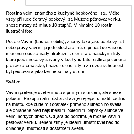
Rostlina velmi známého z kuchyně bobkového listu. Mějte
vždy při ruce čerstvý bobkový list. Můžete pěstovat venku,
snese mrazy až minus 10 stupňů. Minimálně 10 rostlin.
Ilustrační foto.
Péče o Vavřín (Laurus nobilis), známý také jako bobkový list
nebo pravý vavřín, je jednoduchá a může přinést do vašeho
interiéru nebo zahrady atraktivní zeleň s aromatickými listy,
které jsou široce využívány v kuchyni. Tato rostlina je ceněna
pro své aromatické, tmavě zelené listy a za svou schopnost
být pěstována jako keř nebo malý strom.
Světlo:
Vavřín preferuje světlé místo s přímým sluncem, ale snese i
polostín. Pro optimální růst a zdraví je nejlepší umístit rostlinu
na místo, kde bude mít dostatek přímého slunečního světla,
ale chráněné před nejsilnějšími poledními paprsky slunce ve
velmi horkých dnech. Od jara do podzimu je možné vavřín
pěstovat venku. Během zimy je ideální umístit květináč do
chladnější místnosti s dostatkem světla.