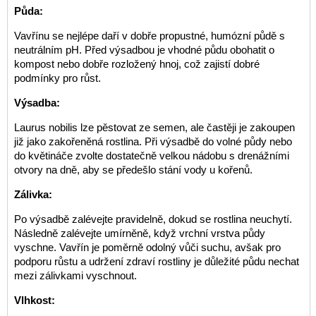
Půda:
Vavřínu se nejlépe daří v dobře propustné, humózní půdě s
neutrálním pH. Před výsadbou je vhodné půdu obohatit o
kompost nebo dobře rozložený hnoj, což zajistí dobré
podmínky pro růst.
Výsadba:
Laurus nobilis lze pěstovat ze semen, ale častěji je zakoupen
již jako zakořeněná rostlina. Při výsadbě do volné půdy nebo
do květináče zvolte dostatečně velkou nádobu s drenážními
otvory na dně, aby se předešlo stání vody u kořenů.
Zálivka:
Po výsadbě zalévejte pravidelně, dokud se rostlina neuchytí.
Následně zalévejte umírněně, když vrchní vrstva půdy
vyschne. Vavřín je poměrně odolný vůči suchu, avšak pro
podporu růstu a udržení zdraví rostliny je důležité půdu nechat
mezi zálivkami vyschnout.
Vlhkost: