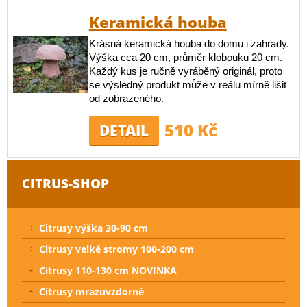
Keramická houba
Krásná keramická houba do domu i zahrady.
Výška cca 20 cm, průměr klobouku 20 cm.
Každý kus je ručně vyráběný originál, proto
se výsledný produkt může v reálu mírně lišit
od zobrazeného.
510 Kč
DETAIL
CITRUS-SHOP
Citrusy výška 30-90 cm
Citrusy velké stromy 100-200 cm
Citrusy 110-130 cm NOVINKA
Citrusy mrazuvzdorné