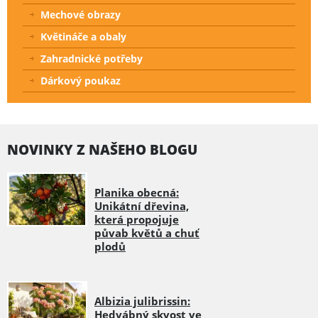
Mechové obrazy
Květináče a obaly
Zahradnické potřeby
Dárkový poukaz
NOVINKY Z NAŠEHO BLOGU
Planika obecná:
Unikátní dřevina,
která propojuje
půvab květů a chuť
plodů
Albizia julibrissin:
Hedvábný skvost ve