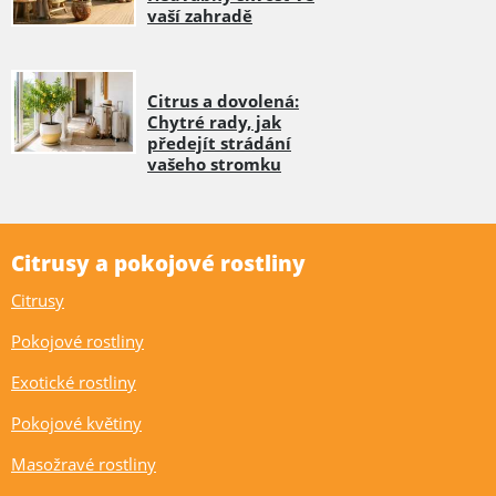
vaší zahradě
Citrus a dovolená:
Chytré rady, jak
předejít strádání
vašeho stromku
Citrusy a pokojové rostliny
Citrusy
Pokojové rostliny
Exotické rostliny
Pokojové květiny
Masožravé rostliny