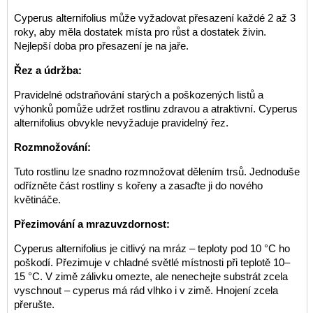
Cyperus alternifolius může vyžadovat přesazení každé 2 až 3
roky, aby měla dostatek místa pro růst a dostatek živin.
Nejlepší doba pro přesazení je na jaře.
Řez a údržba:
Pravidelné odstraňování starých a poškozených listů a
výhonků pomůže udržet rostlinu zdravou a atraktivní. Cyperus
alternifolius obvykle nevyžaduje pravidelný řez.
Rozmnožování:
Tuto rostlinu lze snadno rozmnožovat dělením trsů. Jednoduše
odřízněte část rostliny s kořeny a zasaďte ji do nového
květináče.
Přezimování a mrazuvzdornost:
Cyperus alternifolius je citlivý na mráz – teploty pod 10 °C ho
poškodí. Přezimuje v chladné světlé místnosti při teplotě 10–
15 °C. V zimě zálivku omezte, ale nenechejte substrát zcela
vyschnout – cyperus má rád vlhko i v zimě. Hnojení zcela
přerušte.