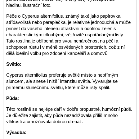
hladinu. Ilustrační foto.
Péče o Cyperus alternifolius, známý také jako papírovka
střídavolistá nebo paraplečka, je relativně jednoduchá a může
přinést do vašeho interiéru atraktivní a odolnou zeleň s
charakteristickými dlouhými, vějířovitě uspořádanými listy.
Tato rostlina je oblíbená pro svou nenáročnost na péči a
schopnost růstu i v méně osvětlených prostorách, což z ní
dělá ideální volbu pro zdobení kanceláří a domovů.
Světlo:
Cyperus alternifolius preferuje světlé místo s nepřímým
sluncem, ale snese i nižší intenzitu světla. Vyvarujte se
přímému slunečnímu světlu, které může listy spálit.
Půda:
Této rostlině se nejlépe daří v dobře propustné, humózní půdě.
Je důležité zajistit, aby půda nezadržovala příliš mnoho
vlhkosti a umožňovala dobrou drenáž.
Výsadba: