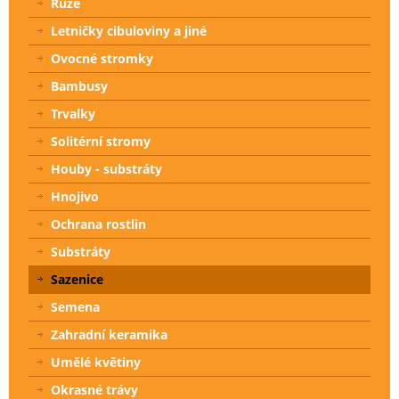
Růže
Letničky cibuloviny a jiné
Ovocné stromky
Bambusy
Trvalky
Solitérní stromy
Houby - substráty
Hnojivo
Ochrana rostlin
Substráty
Sazenice
Semena
Zahradní keramika
Umělé květiny
Okrasné trávy