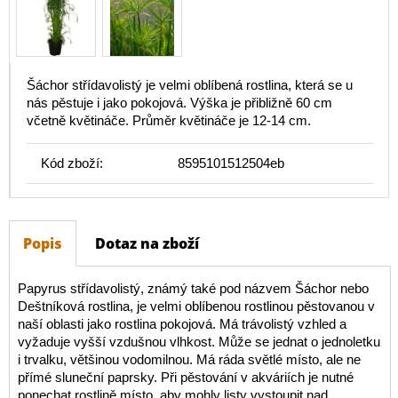
Šáchor střídavolistý je velmi oblíbená rostlina, která se u
nás pěstuje i jako pokojová. Výška je přibližně 60 cm
včetně květináče. Průměr květináče je 12-14 cm.
Kód zboží:
8595101512504eb
Popis
Dotaz na zboží
Papyrus střídavolistý, známý také pod názvem Šáchor nebo
Deštníková rostlina, je velmi oblíbenou rostlinou pěstovanou v
naší oblasti jako rostlina pokojová. Má trávolistý vzhled a
vyžaduje vyšší vzdušnou vlhkost. Může se jednat o jednoletku
i trvalku, většinou vodomilnou. Má ráda světlé místo, ale ne
přímé sluneční paprsky. Při pěstování v akváriích je nutné
ponechat rostlině místo, aby mohly listy vystoupit nad