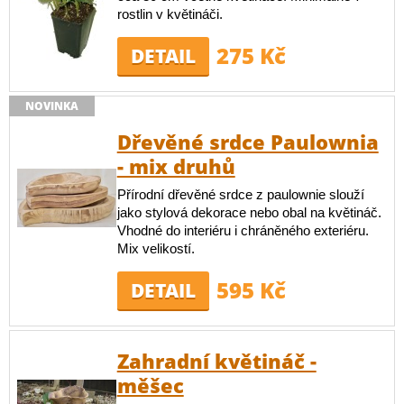
rostlin v květináči.
275 Kč
DETAIL
NOVINKA
Dřevěné srdce Paulownia
- mix druhů
Přírodní dřevěné srdce z paulownie slouží
jako stylová dekorace nebo obal na květináč.
Vhodné do interiéru i chráněného exteriéru.
Mix velikostí.
595 Kč
DETAIL
Zahradní květináč -
měšec