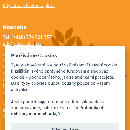
Kdy citrusy kvetou a plodí
Kontakt
Tel: (+420) 774 721 757
info@citrus-shop.cz
Citrus shop zahradnictví
Používáme Cookies
Legionářů 2
Tyto webové stránky používají základní funkční cookie
Hodonín
k zajištění svého správného fungování a sledovací
695 01
cookie k pochopení toho, jak se stránkami pracujete.
Otevřeno:
Další typy cookies budou použity pouze po vašem
Po-Pá 9-17
schválení.
So 9-11:30
Ještě podrobnější informace o tom, jak cookies
Ochrana osobních údajů
zpracováváme, naleznete v našich
Podmínkách
Informace ÚKZÚZ
ochrany osobních údajů
.
Cookies
Odmítnout vše