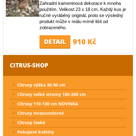
Zahradní kameninová dekorace k mnoha
použitím. Velikost 23 x 18 cm. Každý kus je
ručně vyráběný originál, proto se výsledný
produkt může v reálu mírně lišit od
zobrazeného.
910 Kč
DETAIL
CITRUS-SHOP
Citrusy výška 30-90 cm
Citrusy velké stromy 100-200 cm
Citrusy 110-130 cm NOVINKA
Citrusy mrazuvzdorné
Citrusy české
Pokojové květiny