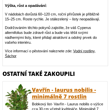
Výška, růst a opadávání:
V nádobách dorůstá 60–120 cm, roční přírůstek je přibližně
15–25 cm. Roste rychle. Je stálezelený – listy neopadávají.
Dodržováním těchto pokynů zajistíte, že váš Cyperus
alternifolius bude zdravě růst a bude vás těšit svými
nádhernými listy, které přidají atraktivní a odolný prvek do
vašeho interiéru.
Více informací o pěstování naleznete zde:
Vodní rostliny
,
Šáchor
OSTATNÍ TAKÉ ZAKOUPILI
Vavřín - laurus nobilis -
minimálně 7 rostlin
Bobkový list- Vavřín - Laurus nobilis o výšce
cca 30 cm včetně květináče. Minimálně 7