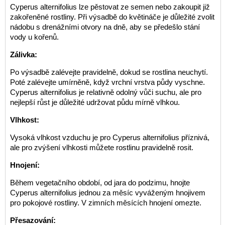
Cyperus alternifolius lze pěstovat ze semen nebo zakoupit již
zakořeněné rostliny. Při výsadbě do květináče je důležité zvolit
nádobu s drenážními otvory na dně, aby se předešlo stání
vody u kořenů.
Zálivka:
Po výsadbě zalévejte pravidelně, dokud se rostlina neuchytí.
Poté zalévejte umírněně, když vrchní vrstva půdy vyschne.
Cyperus alternifolius je relativně odolný vůči suchu, ale pro
nejlepší růst je důležité udržovat půdu mírně vlhkou.
Vlhkost:
Vysoká vlhkost vzduchu je pro Cyperus alternifolius příznivá,
ale pro zvýšení vlhkosti můžete rostlinu pravidelně rosit.
Hnojení:
Během vegetačního období, od jara do podzimu, hnojte
Cyperus alternifolius jednou za měsíc vyváženým hnojivem
pro pokojové rostliny. V zimních měsících hnojení omezte.
Přesazování: