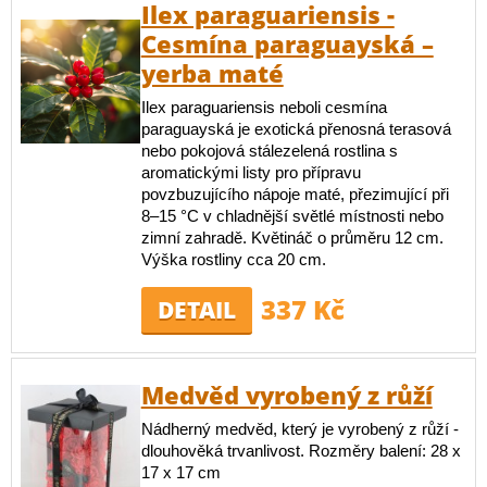
Ilex paraguariensis -
Cesmína paraguayská –
yerba maté
Ilex paraguariensis neboli cesmína
paraguayská je exotická přenosná terasová
nebo pokojová stálezelená rostlina s
aromatickými listy pro přípravu
povzbuzujícího nápoje maté, přezimující při
8–15 °C v chladnější světlé místnosti nebo
zimní zahradě. Květináč o průměru 12 cm.
Výška rostliny cca 20 cm.
337 Kč
DETAIL
Medvěd vyrobený z růží
Nádherný medvěd, který je vyrobený z růží -
dlouhověká trvanlivost. Rozměry balení: 28 x
17 x 17 cm