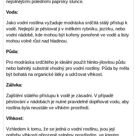
nejsilnějšími poledními paprsky slunce.
Voda:
Jako vodní rostlina vyžaduje modráska srdčitá stálý přístup k
vodě. Nejlepší je pěstovat ji v mělkém rybníku, jezírku, nebo
vodní nádobě, kde mohou být kořeny ponořené ve vodě a listy
mohou volně růst nad hladinou.
Půda:
Pro modráska srdčitého je ideální použít hlinito-jílovitou půdu
nebo bahnitý substrát vhodný pro vodní rostliny. Půda by měla
být bohatá na organické látky a udržovat vlhkost.
Zálivka:
Zajištění stálého přístupu k vodě je zásadní. V případě
pěstování v nádobách je nutné pravidelně doplňovat vodu, aby
rostlina byla neustále ve vlhkém prostředí.
Vlhkost:
Vzhledem k tomu, že se jedná o vodní rostlinu, jsou její
potřeby vlhkosti přirozeně splněny prostředím, ve kterém