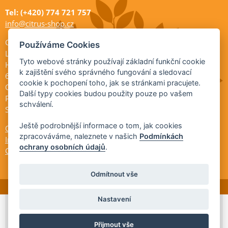
Tel: (+420) 774 721 757
info@citrus-shop.cz
Citrus shop zahradnictví
Používáme Cookies
Legionářů 2
Tyto webové stránky používají základní funkční cookie
Hodonín
k zajištění svého správného fungování a sledovací
695 01
cookie k pochopení toho, jak se stránkami pracujete.
Otevřeno:
Další typy cookies budou použity pouze po vašem
Po-Pá 9-17
schválení.
So 9-11:30
Ještě podrobnější informace o tom, jak cookies
Ochrana osobních údajů
zpracováváme, naleznete v našich
Podmínkách
Informace ÚKZÚZ
ochrany osobních údajů
.
Cookies
Odmítnout vše
Nastavení
© 2026 Citrus-shop.cz -
Partnerský
Přijmout vše
program