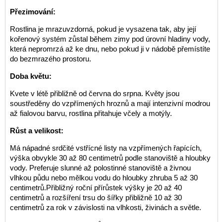
Přezimování:
Rostlina je mrazuvzdorná, pokud je vysazena tak, aby její
kořenový systém zůstal během zimy pod úrovní hladiny vody,
která nepromrzá až ke dnu, nebo pokud ji v nádobě přemístíte
do bezmrazého prostoru.
Doba květu:
Kvete v létě přibližně od června do srpna. Květy jsou
soustředěny do vzpřímených hroznů a mají intenzivní modrou
až fialovou barvu, rostlina přitahuje včely a motýly.
Růst a velikost:
Má nápadné srdčité vstřícné listy na vzpřímených řapících,
výška obvykle 30 až 80 centimetrů podle stanoviště a hloubky
vody. Preferuje slunné až polostinné stanoviště a živnou
vlhkou půdu nebo mělkou vodu do hloubky zhruba 5 až 30
centimetrů.Přibližný roční přírůstek výšky je 20 až 40
centimetrů a rozšíření trsu do šířky přibližně 10 až 30
centimetrů za rok v závislosti na vlhkosti, živinách a světle.