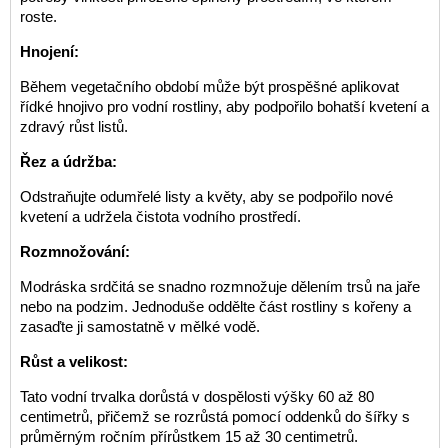
roste.
Hnojení:
Během vegetačního období může být prospěšné aplikovat
řídké hnojivo pro vodní rostliny, aby podpořilo bohatší kvetení a
zdravý růst listů.
Řez a údržba:
Odstraňujte odumřelé listy a květy, aby se podpořilo nové
kvetení a udržela čistota vodního prostředí.
Rozmnožování:
Modráska srdčitá se snadno rozmnožuje dělením trsů na jaře
nebo na podzim. Jednoduše oddělte část rostliny s kořeny a
zasaďte ji samostatně v mělké vodě.
Růst a velikost:
Tato vodní trvalka dorůstá v dospělosti výšky 60 až 80
centimetrů, přičemž se rozrůstá pomocí oddenků do šířky s
průměrným ročním přírůstkem 15 až 30 centimetrů.