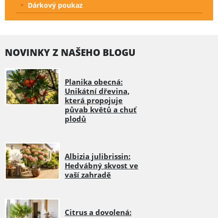
Dárkový poukaz
NOVINKY Z NAŠEHO BLOGU
Planika obecná:
Unikátní dřevina,
která propojuje
půvab květů a chuť
plodů
Albizia julibrissin:
Hedvábný skvost ve
vaší zahradě
Citrus a dovolená: