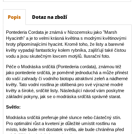
Popis
Dotaz na zboží
Pontederia Cordata je známá v Nizozemsku jako "Marsh
Hyacinth" a je to velmi krásná květina s modrými květinovými
hroty připomínajícími hyacint. Kromě toho, že listy a barevné
květy vypadají fantasticky kolem rybníka, zajišťují také čistou
vodu a jsou skutečným lovcem motýlů. Ilusrační foto.
Péče o Modráska srdčitá (Pontederia cordata), známou též
jako pontederie srdčitá, je poměrně jednoduchá a může přinést
do vaší zahrady či vodního biotopu atraktivní zeleň a nádherné
květy. Tato vodní rostlina je oblíbená pro své výrazné modré
květy a široké, srdčité listy. Následující návod vám poskytne
základní pokyny, jak se o modráska srdčitá správně starat.
Světlo:
Modráska srdčitá preferuje plné slunce nebo částečný stín.
Pro optimální růst a kvetení je důležité umístit rostlinu na
místo, kde bude mít dostatek světla, ale bude chráněna před