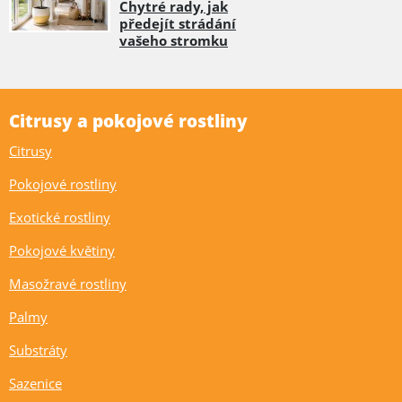
Chytré rady, jak
předejít strádání
vašeho stromku
Citrusy a pokojové rostliny
Citrusy
Pokojové rostliny
Exotické rostliny
Pokojové květiny
Masožravé rostliny
Palmy
Substráty
Sazenice