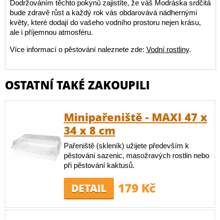
Dodržováním těchto pokynů zajistíte, že váš Modráska srdčitá
bude zdravě růst a každý rok vás obdarovává nádhernými
květy, které dodají do vašeho vodního prostoru nejen krásu,
ale i příjemnou atmosféru.
Více informací o pěstování naleznete zde:
Vodní rostliny
.
OSTATNÍ TAKÉ ZAKOUPILI
Minipařeniště - MAXI 47 x
34 x 8 cm
Pařeniště (skleník) užijete především k
pěstování sazenic, masožravých rostlin nebo
při pěstování kaktusů.
179 Kč
DETAIL