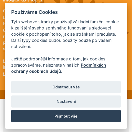
Citrus shop zahradnictví
Používáme Cookies
Legionářů 2
Tyto webové stránky používají základní funkční cookie
Hodonín
k zajištění svého správného fungování a sledovací
695 01
cookie k pochopení toho, jak se stránkami pracujete.
Otevřeno:
Další typy cookies budou použity pouze po vašem
Po-Pá 9-17
schválení.
So 9-11:30
Ještě podrobnější informace o tom, jak cookies
Ochrana osobních údajů
zpracováváme, naleznete v našich
Podmínkách
Informace ÚKZÚZ
ochrany osobních údajů
.
Cookies
Odmítnout vše
Nastavení
© 2026 Citrus-shop.cz -
Partnerský
Přijmout vše
program
Partner ID: