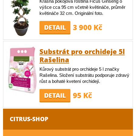
Krásná pokojová rostlina Ficus Ginseng o
výšce cca 95 cm včetně květináče, průměr
květináče 32 cm. Originální foto.
3 900 Kč
DETAIL
Substrát pro orchideje 5l
Rašelina
Kůrový substrát pro orchideje 5 l značky
Rašelina. Složení substrátu podporuje zdravý
růst a bohaté kvetení orchidejí.
95 Kč
DETAIL
CITRUS-SHOP