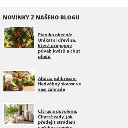
NOVINKY Z NAŠEHO BLOGU
Planika obecná:
Unikátní dřevina,
která propojuje
půvab květů a chuť
plodů
Albizia julibrissin:
Hedvábný skvost ve
vaší zahradě
Citrus a dovolená:
Chytré rady, jak
předejít strádání
vašeho stromku