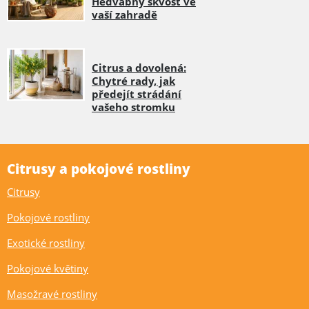
Hedvábný skvost ve
vaší zahradě
Citrus a dovolená:
Chytré rady, jak
předejít strádání
vašeho stromku
Citrusy a pokojové rostliny
Citrusy
Pokojové rostliny
Exotické rostliny
Pokojové květiny
Masožravé rostliny