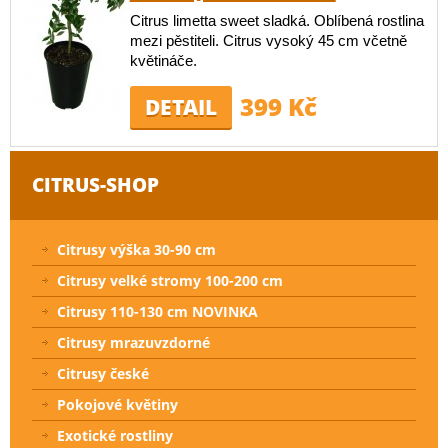
Citrus limetta sweet sladká. Oblíbená rostlina
mezi pěstiteli. Citrus vysoký 45 cm včetně
květináče.
399 Kč
DETAIL
CITRUS-SHOP
Citrusy výška 30-90 cm
Citrusy velké stromy 100-200 cm
Citrusy 110-130 cm NOVINKA
Citrusy mrazuvzdorné
Citrusy české
Pokojové květiny
Exotické rostliny