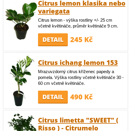
Citrus lemon klasika nebo
variegata
Citrus lemon - výška rostliny +/- 25 cm
včetně květináče, průměr květináče 9 cm.
245 Kč
DETAIL
Citrus ichang lemon 153
Mrazuvzdorný citrus kříženec papedy a
pomela. Výška rostliny včetně květináče 30 -
60 cm včetně květináče.
490 Kč
DETAIL
Citrus limetta "SWEET" (
Risso ) - Citrumelo