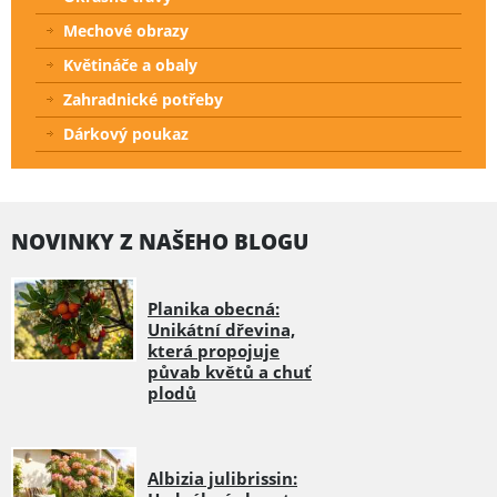
Mechové obrazy
Květináče a obaly
Zahradnické potřeby
Dárkový poukaz
NOVINKY Z NAŠEHO BLOGU
Planika obecná:
Unikátní dřevina,
která propojuje
půvab květů a chuť
plodů
Albizia julibrissin: