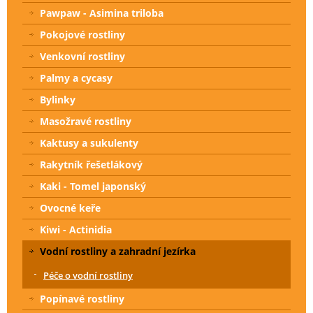
Pawpaw - Asimina triloba
Pokojové rostliny
Venkovní rostliny
Palmy a cycasy
Bylinky
Masožravé rostliny
Kaktusy a sukulenty
Rakytník řešetlákový
Kaki - Tomel japonský
Ovocné keře
Kiwi - Actinidia
Vodní rostliny a zahradní jezírka
Péče o vodní rostliny
Popínavé rostliny