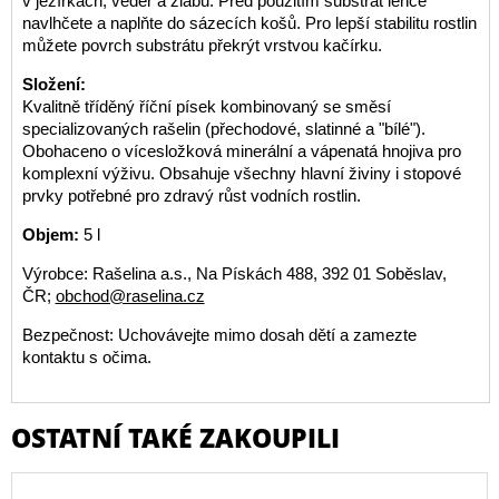
v jezírkách, věder a žlabů. Před použitím substrát lehce
navlhčete a naplňte do sázecích košů. Pro lepší stabilitu rostlin
můžete povrch substrátu překrýt vrstvou kačírku.
Složení:
Kvalitně tříděný říční písek kombinovaný se směsí
specializovaných rašelin (přechodové, slatinné a "bílé").
Obohaceno o vícesložková minerální a vápenatá hnojiva pro
komplexní výživu. Obsahuje všechny hlavní živiny i stopové
prvky potřebné pro zdravý růst vodních rostlin.
Objem:
5 l
Výrobce: Rašelina a.s., Na Pískách 488, 392 01 Soběslav,
ČR;
obchod@raselina.cz
Bezpečnost: Uchovávejte mimo dosah dětí a zamezte
kontaktu s očima.
OSTATNÍ TAKÉ ZAKOUPILI