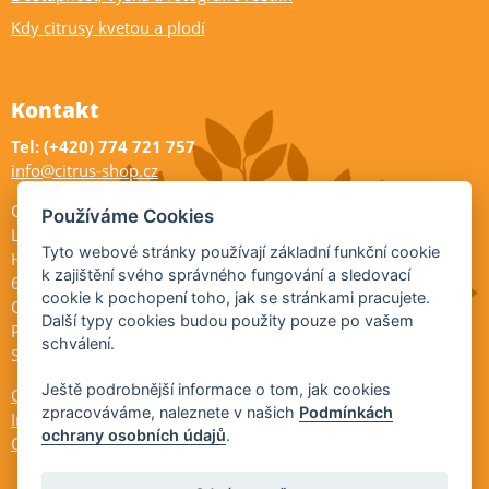
Kdy citrusy kvetou a plodí
Kontakt
Tel: (+420) 774 721 757
info@citrus-shop.cz
Citrus shop zahradnictví
Používáme Cookies
Legionářů 2
Tyto webové stránky používají základní funkční cookie
Hodonín
k zajištění svého správného fungování a sledovací
695 01
cookie k pochopení toho, jak se stránkami pracujete.
Otevřeno:
Další typy cookies budou použity pouze po vašem
Po-Pá 9-17
schválení.
So 9-11:30
Ještě podrobnější informace o tom, jak cookies
Ochrana osobních údajů
zpracováváme, naleznete v našich
Podmínkách
Informace ÚKZÚZ
ochrany osobních údajů
.
Cookies