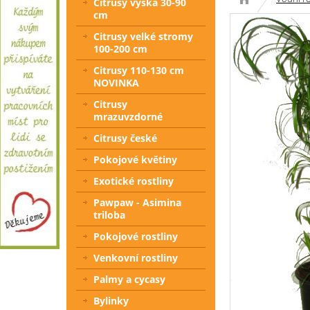
Citrusy výška 30-90
cm
Citrusy velké stromy
100-200 cm
Citrusy 110-130 cm
NOVINKA
Citrusy
mrazuvzdorné
Citrusy české
Pokojové květiny
Exotické rostliny
Pawpaw - Asimina
triloba
Pokojové rostliny
Venkovní rostliny
Palmy a cycasy
Bylinky