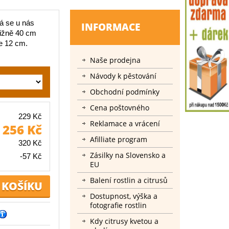
rá se u nás
INFORMACE
bližně 40 cm
e 12 cm.
Naše prodejna
Návody k pěstování
Obchodní podmínky
Cena poštovného
229 Kč
Reklamace a vrácení
256 Kč
Afilliate program
320 Kč
Zásilky na Slovensko a
-57 Kč
EU
Balení rostlin a citrusů
Dostupnost, výška a
fotografie rostlin
Kdy citrusy kvetou a