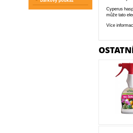
Dárkový poukaz
Cyperus hasp
může tato ele
Více informac
OSTATNÍ