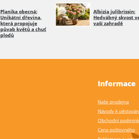
Planika obecná:
Albizia julibrissin:
Unikátní dřevina,
Hedvábný skvost v
která propojuje
vaší zahradě
půvab květů a chuť
plodů
Informace
Naše prodejna
Návody k pěstován
Obchodní podmín
Cena poštovného