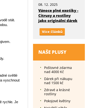
08. 12. 2025
Vánoce plné exotiky -
Citrusy a rostliny
vodě stát.
jako originální dárek
vodou.
Více článků
ojivem.
NAŠE PLUSY
dy.
Poštovné zdarma
nad 4000 Kč
adné světlé
Dárek při nákupu
ela vyschnout
nad 1500 kč
Zdravé a krásné
rostliny
Pokojové květiny
ě rychle. Je
Největší výběr