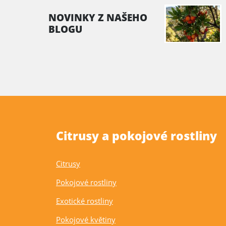
NOVINKY Z NAŠEHO
BLOGU
Citrusy a pokojové rostliny
Citrusy
Pokojové rostliny
Exotické rostliny
Pokojové květiny