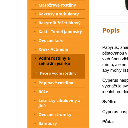
Masožravé rostliny
Kaktusy a sukulenty
Rakytník řešetlákový
Popis
Kaki - Tomel japonský
Ovocné keře
Papyrus, znám
Kiwi - Actinidia
pěstovanou v 
Vodní rostliny a
vzdušnou vlhk
zahradní jezírka
místo, ale ne
aby mohly list
Péče o vodní rostliny
Cyperus haspa
Popínavé rostliny
vyznačuje svý
Růže
ideální pro do
Letničky cibuloviny a
Světlo:
jiné
Cyperus haspa
Ovocné stromky
Půda:
Bambusy