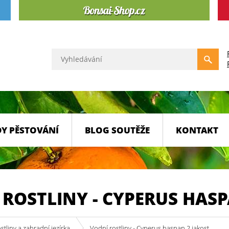
Y PĚSTOVÁNÍ
BLOG SOUTĚŽE
KONTAKT
ROSTLINY - CYPERUS HASP
stliny a zahradní jezírka
Vodní rostliny - Cyperus haspan 2.jakost