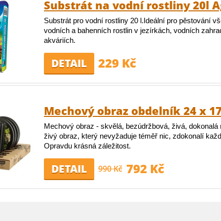
Substrát na vodní rostliny 20l 
Substrát pro vodní rostliny 20 l.Ideální pro pěstování v
vodních a bahenních rostlin v jezírkách, vodních zahr
akváriích.
229 Kč
DETAIL
Mechový obraz obdelník 24 x 1
Mechový obraz - skvělá, bezúdržbová, živá, dokonalá 
živý obraz, který nevyžaduje téměř nic, zdokonalí kaž
Opravdu krásná záležitost.
792 Kč
DETAIL
990 Kč