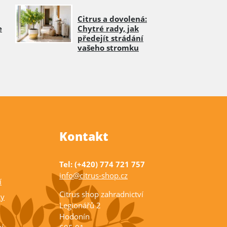
Citrus a dovolená:
e
Chytré rady, jak
předejít strádání
vašeho stromku
Kontakt
Tel: (+420) 774 721 757
info@citrus-shop.cz
í
Citrus shop zahradnictví
ky
Legionářů 2
Hodonín