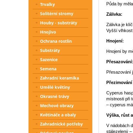
Půda by měla 
Trvalky
Solitérní stromy
Zálivka:
Houby - substráty
Zálivka je klí
Vyšší vlhkost 
Hnojivo
Ochrana rostlin
Hnojení:
Substráty
Hnojení by m
Sazenice
Přesazování
Semena
Přesazování j
Zahradní keramika
Přezimování
Umělé květiny
Cyperus haspa
Okrasné trávy
místnosti při
– cyperus má 
Mechové obrazy
Květináče a obaly
Výška, růst 
Zahradnické potřeby
V nádobách do
stálezelený – 