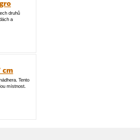
Agro
šech druhů
adách a
7 cm
nádhera. Tento
dou místnost.