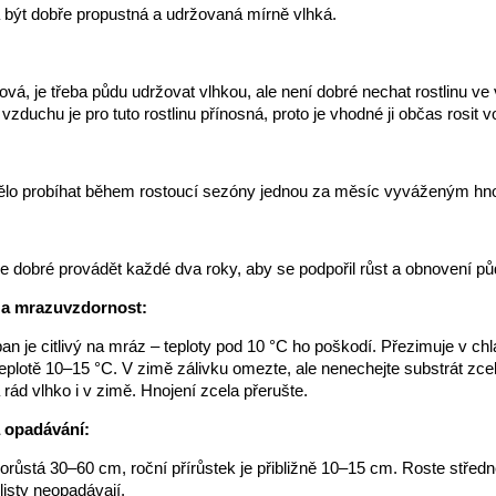
být dobře propustná a udržovaná mírně vlhká.
čová, je třeba půdu udržovat vlhkou, ale není dobré nechat rostlinu ve 
vzduchu je pro tuto rostlinu přínosná, proto je vhodné ji občas rosit 
ělo probíhat během rostoucí sezóny jednou za měsíc vyváženým hn
:
e dobré provádět každé dva roky, aby se podpořil růst a obnovení pů
 a mrazuvzdornost:
n je citlivý na mráz – teploty pod 10 °C ho poškodí. Přezimuje v chl
 teplotě 10–15 °C. V zimě zálivku omezte, ale nenechejte substrát zc
rád vlhko i v zimě. Hnojení zcela přerušte.
a opadávání:
růstá 30–60 cm, roční přírůstek je přibližně 10–15 cm. Roste středn
listy neopadávají.