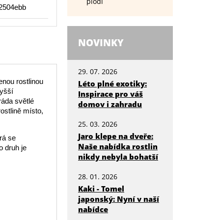
plodí
2504ebb
NOVINKY
29. 07. 2026
nou rostlinou
Léto plné exotiky:
vyšší
Inspirace pro váš
ráda světlé
domov i zahradu
ostlině místo,
25. 03. 2026
Jaro klepe na dveře:
rá se
Naše nabídka rostlin
o druh je
nikdy nebyla bohatší
28. 01. 2026
Kaki - Tomel
japonský: Nyní v naší
nabídce