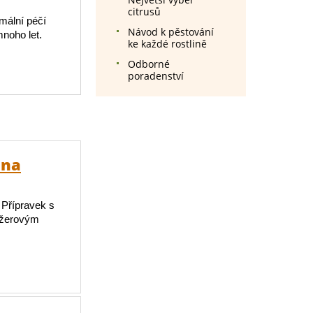
citrusů
mální péčí
Návod k pěstování
mnoho let.
ke každé rostlině
Odborné
poradenství
 na
 Přípravek s
požerovým