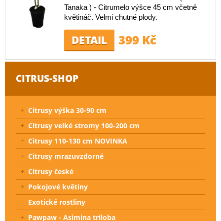
Tanaka ) - Citrumelo výšce 45 cm včetně
květináč. Velmi chutné plody.
399 Kč
DETAIL
CITRUS-SHOP
Citrusy výška 30-90 cm
Citrusy velké stromy 100-200 cm
Citrusy 110-130 cm NOVINKA
Citrusy mrazuvzdorné
Citrusy české
Pokojové květiny
Exotické rostliny
Pawpaw - Asimina triloba