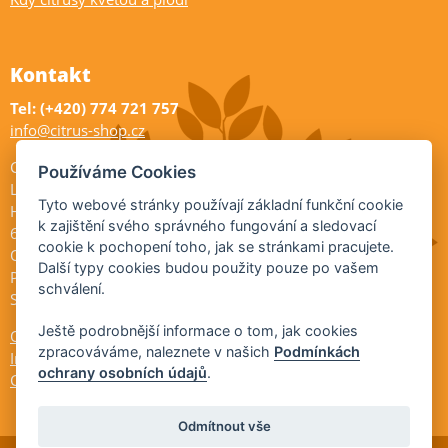
Kontakt
Tel: (+420) 774 721 757
info@citrus-shop.cz
Citrus shop zahradnictví
Používáme Cookies
Legionářů 2
Tyto webové stránky používají základní funkční cookie
Hodonín
k zajištění svého správného fungování a sledovací
695 01
cookie k pochopení toho, jak se stránkami pracujete.
Otevřeno:
Další typy cookies budou použity pouze po vašem
Po-Pá 9-17
schválení.
So 9-11:30
Ještě podrobnější informace o tom, jak cookies
Ochrana osobních údajů
zpracováváme, naleznete v našich
Podmínkách
Informace ÚKZÚZ
ochrany osobních údajů
.
Cookies
Odmítnout vše