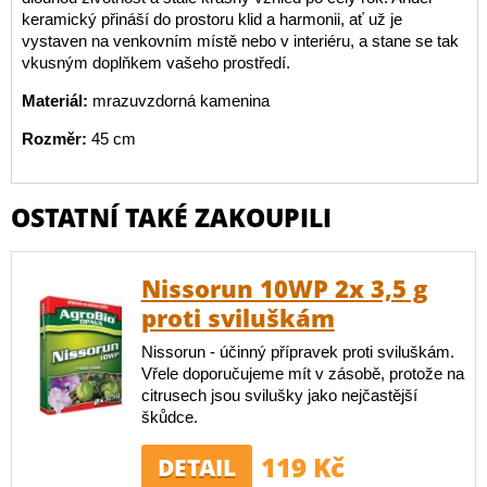
keramický přináší do prostoru klid a harmonii, ať už je
vystaven na venkovním místě nebo v interiéru, a stane se tak
vkusným doplňkem vašeho prostředí.
Materiál:
mrazuvzdorná kamenina
Rozměr:
45 cm
OSTATNÍ TAKÉ ZAKOUPILI
Nissorun 10WP 2x 3,5 g
proti sviluškám
Nissorun - účinný přípravek proti sviluškám.
Vřele doporučujeme mít v zásobě, protože na
citrusech jsou svilušky jako nejčastější
škůdce.
119 Kč
DETAIL