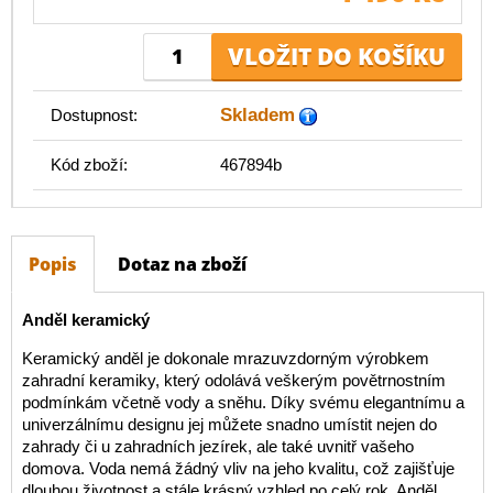
Skladem
Dostupnost:
Kód zboží:
467894b
Popis
Dotaz na zboží
Anděl keramický
Keramický anděl je dokonale mrazuvzdorným výrobkem
zahradní keramiky, který odolává veškerým povětrnostním
podmínkám včetně vody a sněhu. Díky svému elegantnímu a
univerzálnímu designu jej můžete snadno umístit nejen do
zahrady či u zahradních jezírek, ale také uvnitř vašeho
domova. Voda nemá žádný vliv na jeho kvalitu, což zajišťuje
dlouhou životnost a stále krásný vzhled po celý rok. Anděl