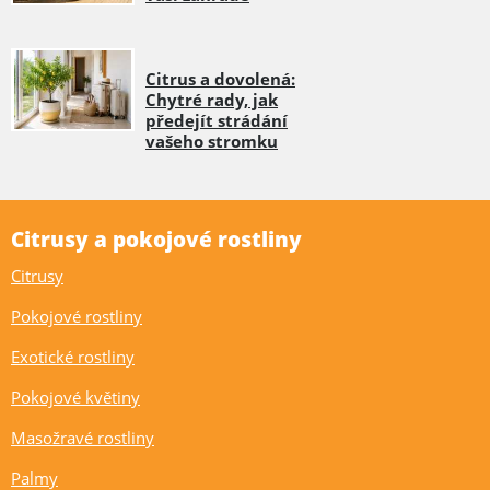
Citrus a dovolená:
Chytré rady, jak
předejít strádání
vašeho stromku
Citrusy a pokojové rostliny
Citrusy
Pokojové rostliny
Exotické rostliny
Pokojové květiny
Masožravé rostliny
Palmy