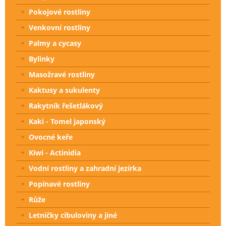
Pokojové rostliny
Venkovní rostliny
Palmy a cycasy
Bylinky
Masožravé rostliny
Kaktusy a sukulenty
Rakytník řešetlákový
Kaki - Tomel japonský
Ovocné keře
Kiwi - Actinidia
Vodní rostliny a zahradní jezírka
Popínavé rostliny
Růže
Letničky cibuloviny a jiné