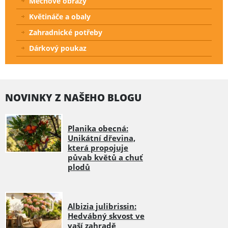
Mechové obrazy
Květináče a obaly
Zahradnické potřeby
Dárkový poukaz
NOVINKY Z NAŠEHO BLOGU
Planika obecná:
Unikátní dřevina,
která propojuje
půvab květů a chuť
plodů
Albizia julibrissin:
Hedvábný skvost ve
vaší zahradě