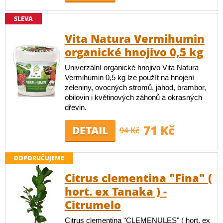
SLEVA
Vita Natura Vermihumin
organické hnojivo 0,5 kg
Univerzální organické hnojivo Vita Natura
Vermihumin 0,5 kg lze použít na hnojení
zeleniny, ovocných stromů, jahod, brambor,
obilovin i květinových záhonů a okrasných
dřevin.
71 Kč
DETAIL
94 Kč
DOPORUČUJEME
Citrus clementina "Fina" (
hort. ex Tanaka ) -
Citrumelo
Citrus clementina "CLEMENULES" ( hort. ex