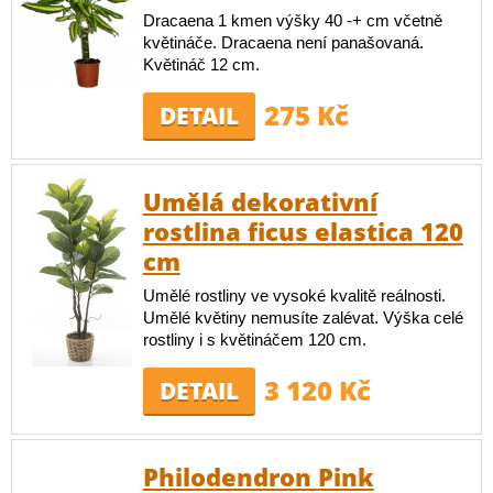
Dracaena 1 kmen výšky 40 -+ cm včetně
květináče. Dracaena není panašovaná.
Květináč 12 cm.
275 Kč
DETAIL
Umělá dekorativní
rostlina ficus elastica 120
cm
Umělé rostliny ve vysoké kvalitě reálnosti.
Umělé květiny nemusíte zalévat. Výška celé
rostliny i s květináčem 120 cm.
3 120 Kč
DETAIL
Philodendron Pink