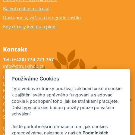
Balení rostlin a citrusů
Dostupnost, výška a fotografie rostlin
Kdy citrusy kvetou a plodí
Kontakt
Tel: (+420) 774 721 757
info@citrus-shop.cz
Citrus shop zahradnictví
Používáme Cookies
Legionářů 2
Tyto webové stránky používají základní funkční cookie
Hodonín
k zajištění svého správného fungování a sledovací
695 01
cookie k pochopení toho, jak se stránkami pracujete.
Otevřeno:
Další typy cookies budou použity pouze po vašem
Po-Pá 9-17
schválení.
So 9-11:30
Ještě podrobnější informace o tom, jak cookies
Ochrana osobních údajů
zpracováváme, naleznete v našich
Podmínkách
Informace ÚKZÚZ