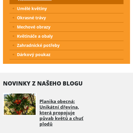
Umělé květiny
Okrasné trávy
Mechové obrazy
Květináče a obaly
Zahradnické potřeby
Dárkový poukaz
NOVINKY Z NAŠEHO BLOGU
Planika obecná:
Unikátní dřevina,
která propojuje
půvab květů a chuť
plodů