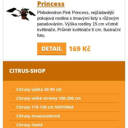
Princess
Philodendron Pink Princess, nejžádanější
pokojová rostlina s tmavými listy s růžovým
panašováním. Výška rostliny 15 cm včetně
květináče. Průměr květináče 6 cm. Ilustrační
foto.
169 Kč
DETAIL
CITRUS-SHOP
Citrusy výška 30-90 cm
Citrusy velké stromy 100-200 cm
Citrusy 110-130 cm NOVINKA
Citrusy mrazuvzdorné
Citrusy české