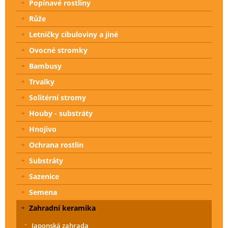
Popínavé rostliny
Růže
Letničky cibuloviny a jiné
Ovocné stromky
Bambusy
Trvalky
Solitérní stromy
Houby - substráty
Hnojivo
Ochrana rostlin
Substráty
Sazenice
Semena
Zahradní keramika
Japonská zahrada