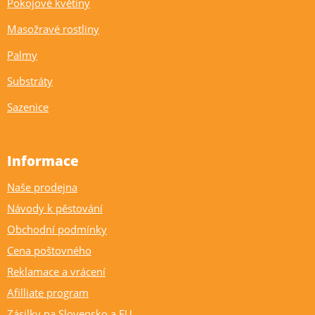
Pokojové květiny
Masožravé rostliny
Palmy
Substráty
Sazenice
Informace
Naše prodejna
Návody k pěstování
Obchodní podmínky
Cena poštovného
Reklamace a vrácení
Afilliate program
Zásilky na Slovensko a EU