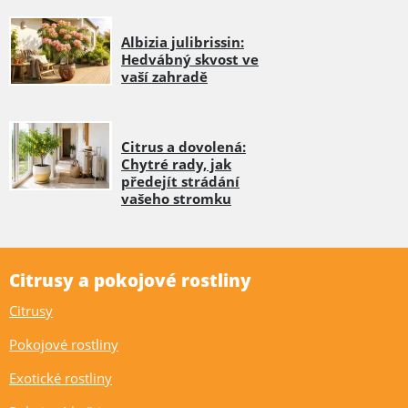
Albizia julibrissin:
Hedvábný skvost ve
vaší zahradě
Citrus a dovolená:
Chytré rady, jak
předejít strádání
vašeho stromku
Citrusy a pokojové rostliny
Citrusy
Pokojové rostliny
Exotické rostliny