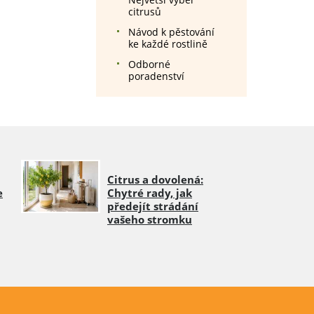
citrusů
Návod k pěstování
ke každé rostlině
Odborné
poradenství
Citrus a dovolená:
e
Chytré rady, jak
předejít strádání
vašeho stromku