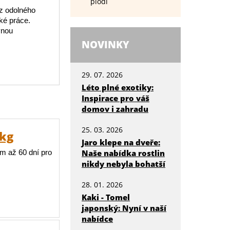
plodí
 z odolného
cké práce.
vnou
NOVINKY
29. 07. 2026
Léto plné exotiky:
Inspirace pro váš
domov i zahradu
25. 03. 2026
1kg
Jaro klepe na dveře:
m až 60 dní pro
Naše nabídka rostlin
nikdy nebyla bohatší
28. 01. 2026
Kaki - Tomel
japonský: Nyní v naší
nabídce