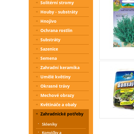
Solitérní stromy
Houby - substráty
Hnojivo
Ochrana rostlin
Substráty
Sazenice
Semena
Zahradní keramika
Umělé květiny
Okrasné trávy
Mechové obrazy
Květináče a obaly
Zahradnické potřeby
Skleníky
Konvičky a