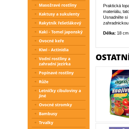
Masožravé rostliny
Praktická lop
materiálu, ta
Kaktusy a sukulenty
Usnadněte si 
Rakytník řešetlákový
zahradnickou
Kaki - Tomel japonský
Délka:
18 cm
Ovocné keře
Kiwi - Actinidia
OSTATNÍ
Vodní rostliny a
zahradní jezírka
Popínavé rostliny
Růže
Letničky cibuloviny a
jiné
Ovocné stromky
Bambusy
Trvalky