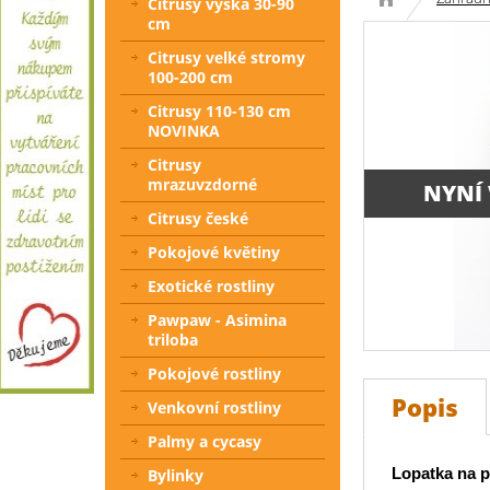
Citrusy výška 30-90
cm
Citrusy velké stromy
100-200 cm
Citrusy 110-130 cm
NOVINKA
Citrusy
mrazuvzdorné
NYNÍ
Citrusy české
Pokojové květiny
Exotické rostliny
Pawpaw - Asimina
triloba
Pokojové rostliny
Popis
Venkovní rostliny
Palmy a cycasy
Lopatka na p
Bylinky