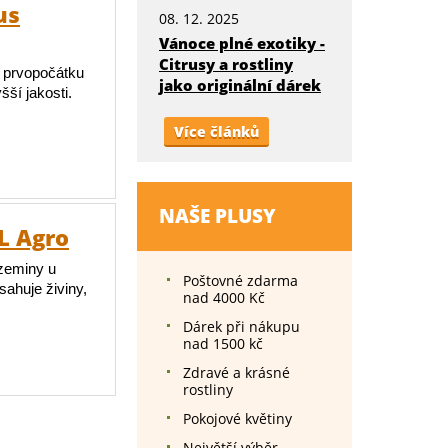
us
08. 12. 2025
Vánoce plné exotiky -
Citrusy a rostliny
 a prvopočátku
jako originální dárek
ší jakosti.
Více článků
NAŠE PLUSY
L Agro
 zeminy u
Poštovné zdarma
ahuje živiny,
nad 4000 Kč
Dárek při nákupu
nad 1500 kč
Zdravé a krásné
rostliny
Pokojové květiny
Největší výběr