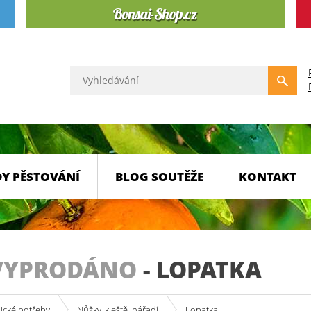
Y PĚSTOVÁNÍ
BLOG SOUTĚŽE
KONTAKT
VYPRODÁNO
-
LOPATKA
ické potřeby
Nůžky, kleště, nářadí
Lopatka