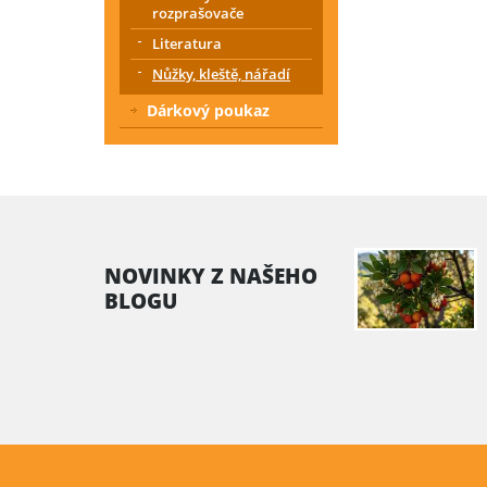
rozprašovače
Literatura
Nůžky, kleště, nářadí
Dárkový poukaz
NOVINKY Z NAŠEHO
BLOGU