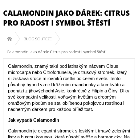
CALAMONDIN JAKO DÁREK: CITRUS
PRO RADOST I SYMBOL ŠTĚSTÍ
BLOG SOUTĚŽE
Calamondin jako dárek: Citrus pro radost i symbol štěstí
Calamondin, známý také pod latinským názvem Citrus
microcarpa nebo Citrofortunella, je citrusový stromek, který
si získává srdce milovníků rostlin po celém světě. Tento
půvabný hybrid vznikl křížením mandarinky a kumkvátu a
pochází z jihovýchodní Asie, konkrétně z Filipín a Číny. Díky
své kompaktní velikosti, voňavým květům a drobným
oranžovým plodům se stal oblíbenou pokojovou rostlinou i
nádherným dárkem pro každou příležitost.
Jak vypadá Calamondin
Calamondin je elegantní stromek s lesklými, tmavě zelenými
listy a hustou korunou, která působí svěže a harmonicky. Na