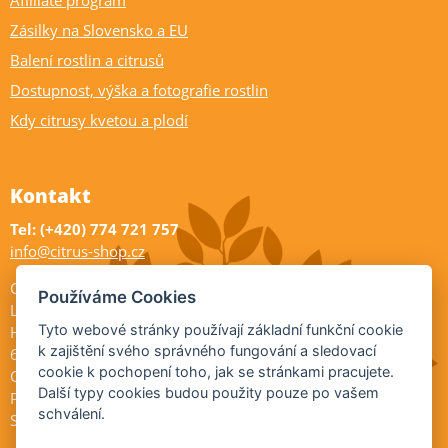
Afilliate program
Zásilky na Slovensko a EU
Balení rostlin a citrusů
Dostupnost, výška a fotografie rostlin
Kdy citrusy kvetou a plodí
Kontakt
Tel: (+420) 774 721 757
info@citrus-shop.cz
Citrus shop zahradnictví
Používáme Cookies
Legionářů 2
Tyto webové stránky používají základní funkční cookie
Hodonín
k zajištění svého správného fungování a sledovací
695 01
cookie k pochopení toho, jak se stránkami pracujete.
Otevřeno:
Další typy cookies budou použity pouze po vašem
Po-Pá 9-17
schválení.
So 9-11:30