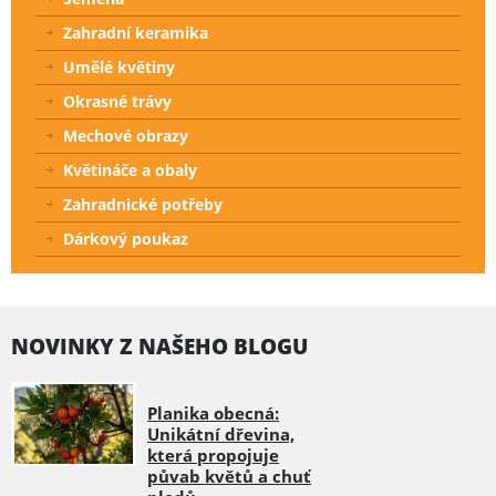
Zahradní keramika
Umělé květiny
Okrasné trávy
Mechové obrazy
Květináče a obaly
Zahradnické potřeby
Dárkový poukaz
NOVINKY Z NAŠEHO BLOGU
Planika obecná:
Unikátní dřevina,
která propojuje
půvab květů a chuť