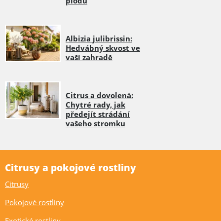
plodů
Albizia julibrissin:
Hedvábný skvost ve
vaší zahradě
Citrus a dovolená:
Chytré rady, jak
předejít strádání
vašeho stromku
Citrusy a pokojové rostliny
Citrusy
Pokojové rostliny
Exotické rostliny