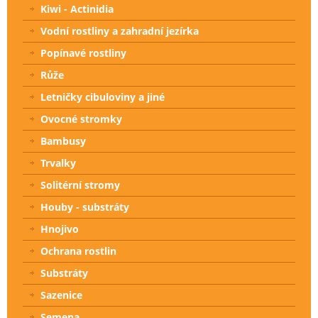
Kiwi - Actinidia
Vodní rostliny a zahradní jezírka
Popínavé rostliny
Růže
Letničky cibuloviny a jiné
Ovocné stromky
Bambusy
Trvalky
Solitérní stromy
Houby - substráty
Hnojivo
Ochrana rostlin
Substráty
Sazenice
Semena