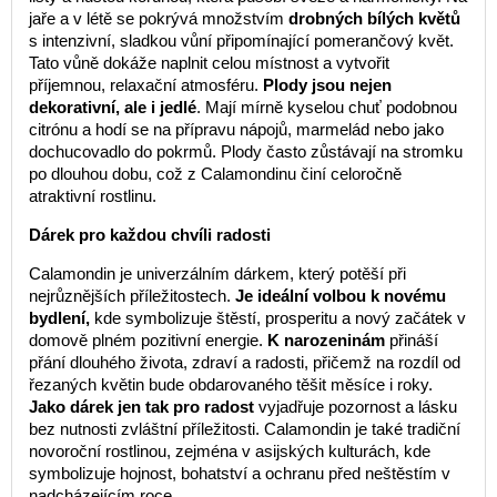
jaře a v létě se pokrývá množstvím
drobných bílých květů
s intenzivní, sladkou vůní připomínající pomerančový květ.
Tato vůně dokáže naplnit celou místnost a vytvořit
příjemnou, relaxační atmosféru.
Plody jsou nejen
dekorativní, ale i jedlé
. Mají mírně kyselou chuť podobnou
citrónu a hodí se na přípravu nápojů, marmelád nebo jako
dochucovadlo do pokrmů. Plody často zůstávají na stromku
po dlouhou dobu, což z Calamondinu činí celoročně
atraktivní rostlinu.
Dárek pro každou chvíli radosti
Calamondin je univerzálním dárkem, který potěší při
nejrůznějších příležitostech.
Je ideální volbou k novému
bydlení,
kde symbolizuje štěstí, prosperitu a nový začátek v
domově plném pozitivní energie.
K narozeninám
přináší
přání dlouhého života, zdraví a radosti, přičemž na rozdíl od
řezaných květin bude obdarovaného těšit měsíce i roky.
Jako dárek jen tak pro radost
vyjadřuje pozornost a lásku
bez nutnosti zvláštní příležitosti. Calamondin je také tradiční
novoroční rostlinou, zejména v asijských kulturách, kde
symbolizuje hojnost, bohatství a ochranu před neštěstím v
nadcházejícím roce.