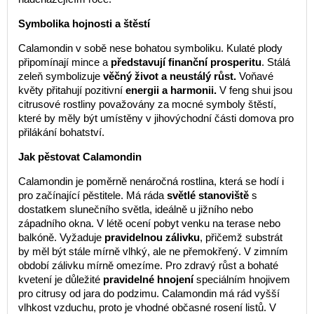
Symbolika hojnosti a štěstí
Calamondin v sobě nese bohatou symboliku. Kulaté plody
připomínají mince a
představují finanční prosperitu
. Stálá
zeleň symbolizuje
věčný život a neustálý růst.
Voňavé
květy přitahují pozitivní
energii a harmonii.
V feng shui jsou
citrusové rostliny považovány za mocné symboly štěstí,
které by měly být umístěny v jihovýchodní části domova pro
přilákání bohatství.
Jak pěstovat Calamondin
Calamondin je poměrně nenáročná rostlina, která se hodí i
pro začínající pěstitele. Má ráda
světlé stanoviště
s
dostatkem slunečního světla, ideálně u jižního nebo
západního okna. V létě ocení pobyt venku na terase nebo
balkóně. Vyžaduje
pravidelnou zálivku
, přičemž substrát
by měl být stále mírně vlhký, ale ne přemokřený. V zimním
období zálivku mírně omezíme. Pro zdravý růst a bohaté
kvetení je důležité
pravidelné hnojení
speciálním hnojivem
pro citrusy od jara do podzimu. Calamondin má rád vyšší
vlhkost vzduchu, proto je vhodné občasné rosení listů. V