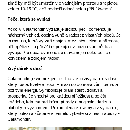
zimě by měl být umístěn v chladnějším prostoru s teplotou
kolem 10-15 °C, což podpoří odpočinek a příští kvetení.
Péče, která se vyplatí
Ačkoliv Calamondin vyžaduje určitou péči, odměnou je
nádherný vzhled, opojná vůně a radost z vlastních plodů. Je
to rostlina, která vytváří spojení mezi pěstitelem a přírodou,
učí trpělivosti a přináší uspokojení z pozorování růstu a
vývoje. Pro obdarovaného se stává nejen dekorací, ale i
koníčkem a zdrojem radosti.
Živý dárek s duší
Calamondin je víc než jen rostlina. Je to živý dárek s duší,
který roste, kvete a plodí. Přináší do domova vůni, barvu a
pozitivní energii. Symbolizuje přání štěstí, zdraví a
prosperity. Je vhodný pro každou příležitost a potěší
každého, kdo má rád krásu přírody a originální dárky s
hlubokým významem. Pokud hledáte krásný a živý dárek,
který potěší a zůstane v paměti, vyberte si z naší nabídky -
Calamondin
.