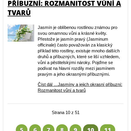
PŘÍBUZNÍ: ROZMANITOST VŮNÍ A
TVARŮ
Jasmín je oblíbenou rostlinou známou pro
svou omamnou vůni a krásné květy.
Přestože je jasmín pravý (Jasminum
officinale) často považován za klasický
příklad této rostliny, existuje mnoho dalších
druhů a příbuzných, které se liší vzhledem,
vůní a pěstitelskými nároky. Pojďme se
podívat na hlavní rozdíly mezi jasmínem
pravým a jeho okrasnými příbuznými.
Číst dál …Jasmíny a jejich okrasní příbuzní:
Rozmanitost vůní a tvarů
Strana 10 z 51
5
6
7
8
9
10
11