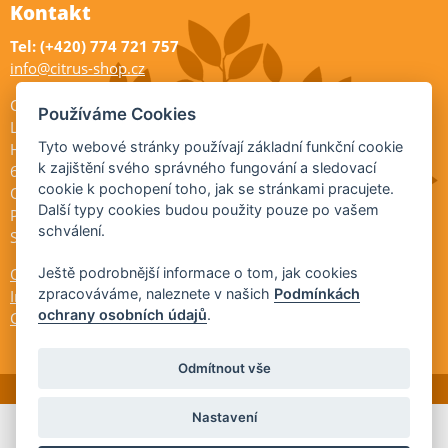
Kontakt
Tel: (+420) 774 721 757
info@citrus-shop.cz
Citrus shop zahradnictví
Používáme Cookies
Legionářů 2
Tyto webové stránky používají základní funkční cookie
Hodonín
k zajištění svého správného fungování a sledovací
695 01
cookie k pochopení toho, jak se stránkami pracujete.
Otevřeno:
Další typy cookies budou použity pouze po vašem
Po-Pá 9-17
schválení.
So 9-11:30
Ochrana osobních údajů
Ještě podrobnější informace o tom, jak cookies
zpracováváme, naleznete v našich
Podmínkách
Informace ÚKZÚZ
ochrany osobních údajů
.
Cookies
Odmítnout vše
Nastavení