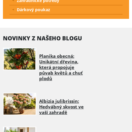
Zahradnické potřeby
Dárkový poukaz
NOVINKY Z NAŠEHO BLOGU
Planika obecná:
Unikátní dřevina,
která propojuje
půvab květů a chuť
plodů
Albizia julibrissin:
Hedvábný skvost ve
vaší zahradě