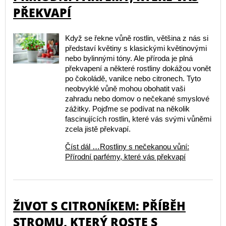
PŘEKVAPÍ
Když se řekne vůně rostlin, většina z nás si
představí květiny s klasickými květinovými
nebo bylinnými tóny. Ale příroda je plná
překvapení a některé rostliny dokážou vonět
po čokoládě, vanilce nebo citronech. Tyto
neobvyklé vůně mohou obohatit vaši
zahradu nebo domov o nečekané smyslové
zážitky. Pojďme se podívat na několik
fascinujících rostlin, které vás svými vůněmi
zcela jistě překvapí.
Číst dál …Rostliny s nečekanou vůní:
Přírodní parfémy, které vás překvapí
ŽIVOT S CITRONÍKEM: PŘÍBĚH
STROMU, KTERÝ ROSTE S