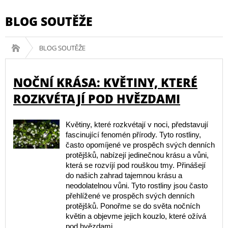
BLOG SOUTĚŽE
BLOG SOUTĚŽE
NOČNÍ KRÁSA: KVĚTINY, KTERÉ
ROZKVÉTAJÍ POD HVĚZDAMI
Květiny, které rozkvétají v noci, představují
fascinující fenomén přírody. Tyto rostliny,
často opomíjené ve prospěch svých denních
protějšků, nabízejí jedinečnou krásu a vůni,
která se rozvíjí pod rouškou tmy. Přinášejí
do našich zahrad tajemnou krásu a
neodolatelnou vůni. Tyto rostliny jsou často
přehlížené ve prospěch svých denních
protějšků. Ponořme se do světa nočních
květin a objevme jejich kouzlo, které ožívá
pod hvězdami.