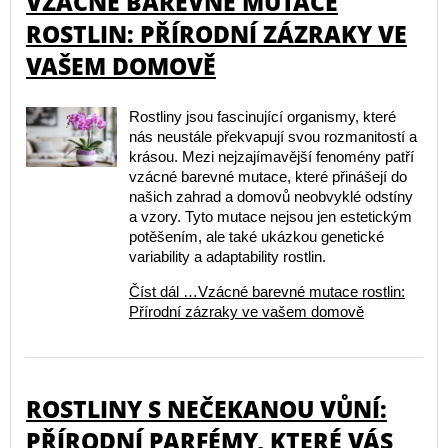
VZÁCNÉ BAREVNÉ MUTACE
ROSTLIN: PŘÍRODNÍ ZÁZRAKY VE
VAŠEM DOMOVĚ
Rostliny jsou fascinující organismy, které
nás neustále překvapují svou rozmanitostí a
krásou. Mezi nejzajímavější fenomény patří
vzácné barevné mutace, které přinášejí do
našich zahrad a domovů neobvyklé odstíny
a vzory. Tyto mutace nejsou jen estetickým
potěšením, ale také ukázkou genetické
variability a adaptability rostlin.
Číst dál …Vzácné barevné mutace rostlin:
Přírodní zázraky ve vašem domově
ROSTLINY S NEČEKANOU VŮNÍ:
PŘÍRODNÍ PARFÉMY, KTERÉ VÁS