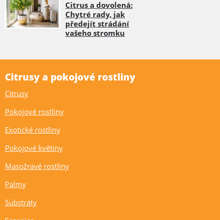
Citrus a dovolená:
Chytré rady, jak
předejít strádání
vašeho stromku
Citrusy a pokojové rostliny
Citrusy
Pokojové rostliny
Exotické rostliny
Pokojové květiny
Masožravé rostliny
Palmy
Substráty