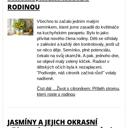
RODINOU
Všechno to začalo jedním malým
semínkem, které jsme zasadili do květináče
na kuchyňském parapetu. Bylo to jako
přivítat nového člena rodiny. Děti se střídaly
v zalévání a každý den kontrolovaly, jestli už
se něco děje. Semínko, plné potenciálu,
čekalo na svůj okamžik. A pak, jednoho dne,
se objevil malý zelený klíček. Radost v
dětských očích byla k nezaplacení.
"Podívejte, náš citroník začíná růst!" volaly
nadšeně.
Číst dál …Život s citroníkem: Příběh stromu,
který roste s rodinou
JASMÍNY A JEJICH OKRASNÍ