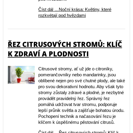
Číst dál …Noční krása: Květiny, které
rozkvétají pod hvězdami
ŘEZ CITRUSOVÝCH STROMŮ: KLÍČ
K ZDRAVÍ A PLODNOSTI
Citrusové stromy, ať už jde o citroníky,
pomerančovníky nebo mandarinky, jsou
oblíbené nejen pro své chutné plody, ale také
pro svou dekorativní hodnotu. Aby však tyto
stromy zůstaly zdravé a plodné, je nezbytné
provádět pravidelný řez. Správný řez
pomáhá udržovat tvar stromu, podporuje
lepší průnik světla a zajišťuje bohatou úrodu.
Pochopení technik a načasování řezu je
klíčem k úspěšnému pěstování citrusů.
Číst dál …Řez citrusových stromů: Klíč k