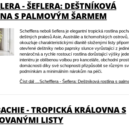
LERA - ŠEFLERA: DEŠTNÍKOVÁ
INA S PALMOVÝM ŠARMEM
Schefflera neboli šeflera je elegantní tropická rostlina poch
deštných pralesů Asie, Austrálie a tichomořských ostrovů,
okouzluje charakteristickými dlanitě složenými listy připom
otevřené deštníky nebo paprsky slunce vyrůstající z jedin
nenáročná a rychle rostoucí rostlina dorůstající výšky jede
interiéru je oblíbenou volbou pro kanceláře, obchodní prost
domácnosti díky své schopnosti přizpůsobit se různým s
podmínkám a minimálním nárokům na péči.
Číst dál …Schefflera - Šeflera: Deštníková rostlina s p
ACHIE - TROPICKÁ KRÁLOVNA S
OVANÝMI LISTY