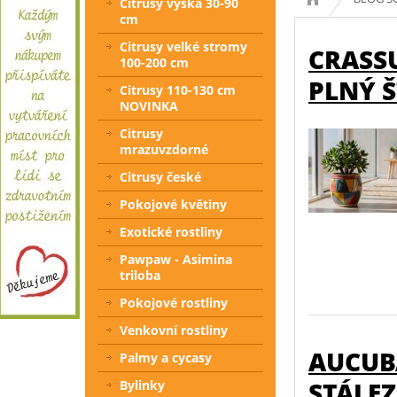
Citrusy výška 30-90
cm
Citrusy velké stromy
CRASSU
100-200 cm
PLNÝ Š
Citrusy 110-130 cm
NOVINKA
Citrusy
mrazuvzdorné
Citrusy české
Pokojové květiny
Exotické rostliny
Pawpaw - Asimina
triloba
Pokojové rostliny
Venkovní rostliny
AUCUBA
Palmy a cycasy
STÁLE
Bylinky