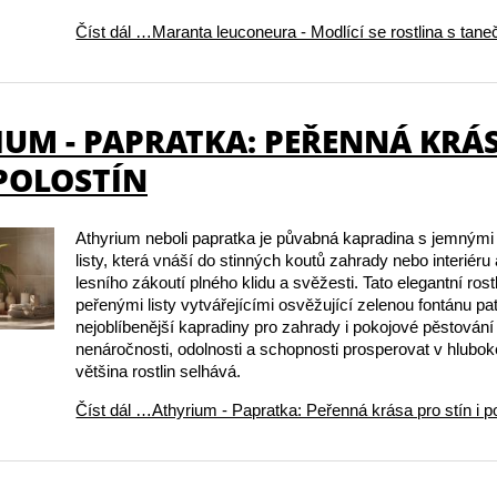
Číst dál …Maranta leuconeura - Modlící se rostlina s taneč
IUM - PAPRATKA: PEŘENNÁ KRÁ
 POLOSTÍN
Athyrium neboli papratka je půvabná kapradina s jemnými 
listy, která vnáší do stinných koutů zahrady nebo interiér
lesního zákoutí plného klidu a svěžesti. Tato elegantní rost
peřenými listy vytvářejícími osvěžující zelenou fontánu pa
nejoblíbenější kapradiny pro zahrady i pokojové pěstování
nenáročnosti, odolnosti a schopnosti prosperovat v hlubo
většina rostlin selhává.
Číst dál …Athyrium - Papratka: Peřenná krása pro stín i p