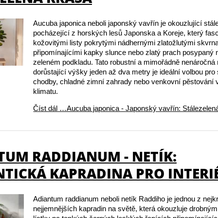
Aucuba japonica neboli japonský vavřín je okouzlující stál
pocházející z horských lesů Japonska a Koreje, který fasc
kožovitými listy pokrytými nádhernými zlatožlutými skvrn
připomínajícími kapky slunce nebo zlatý prach posypaný
zeleném podkladu. Tato robustní a mimořádně nenáročná r
dorůstající výšky jeden až dva metry je ideální volbou pro s
chodby, chladné zimní zahrady nebo venkovní pěstování
klimatu.
Číst dál …Aucuba japonica - Japonský vavřín: Stálezelen
TUM RADDIANUM - NETÍK:
TICKÁ KAPRADINA PRO INTERI
Adiantum raddianum neboli netík Raddiho je jednou z nejk
nejjemnějších kapradin na světě, která okouzluje drobnými