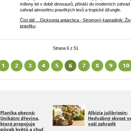
miliony let v době dinosaurů, přináší do moderních zahrad
zahrad atmosféru pravěkých lesů a tropické džungle.
Číst dál …Dicksonia antarctica - Stromový kapradiník: Živo
pravěku
Strana 6 z 51
1
2
3
4
5
6
7
8
9
10
Planika obecná:
Albizia julibrissin:
Unikátní dřevina,
Hedvábný skvost v
která propojuje
vaší zahradě
půvab květů a chuť