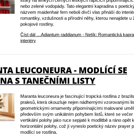
lístky na tenkých černých lesklých řapících připomínající
nebo zelené vodopády. Tato elegantní kapradina s poetic
názvem maidenhair fern neboli dívčí vlas přináší do interi
romantiky, vzdušnosti a přírodní něhy, kterou nenajdete u 
pokojové rostliny.
Číst dál …Adiantum raddianum - Netík: Romantická kapra
interiéry
TA LEUCONEURA - MODLÍCÍ SE
NA S TANEČNÍMI LISTY
Maranta leuconeura je fascinující tropická rostlina z braz
pralesů, která okouzluje nejen nádhernými vzorovanými lis
geometrickými ornamenty připomínajícími malované uměle
především svým unikátním pohybem listů, které se večer 
vertikální polohy jako ruce sepjaté k modlitbě a ráno opět k
horizontální polohy, což jí vyneslo poetický název prayer p
modlící se rostlina.