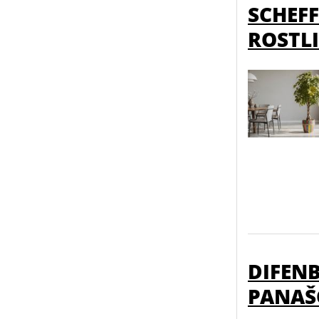
SCHEFF
ROSTL
DIFENB
PANAŠ