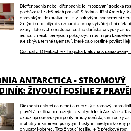
Dieffenbachia neboli difenbachie je impozantní tropická ros
pocházející z deštných pralesů Střední a Jižní Ameriky, kt
obrovskými dekorativními listy pokrytými nádhernými sm
žlutými nebo bílými skvrnami a pruhy vytvářejícími efekt
vzory. Tato rychle rostoucí rostlina dorůstající výšky až d
jednou z nejoblíbenějších pokojových rostlin pro kancelář
ale skrývá temné tajemství, které dalo rostlině pověst i její
Číst dál …Difenbachie - Tropická královna s panašovanými
ONIA ANTARCTICA - STROMOVÝ
INÍK: ŽIVOUCÍ FOSÍLIE Z PRAV
Dicksonia antarctica neboli australský stromový kapradiní
pravěká rostlina pocházející z vlhkých lesů Austrálie a Ta
okouzluje obrovskými peřitými listy dorůstajícími délky až 
mohutným kmenem pokrytým hustými hnědými kořeny při
chlupatý koberec. Tato živoucí fosílie, jejíž předkové rostli j