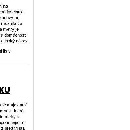
tlina
erá fascinuje
etanovými,
ní mozaikové
va metry je
e a domácnosti,
 latinský název.
 listy
ĚKU
k je majestátní
smánie, která
tři metry a
pomínajícími
iž před tři sta