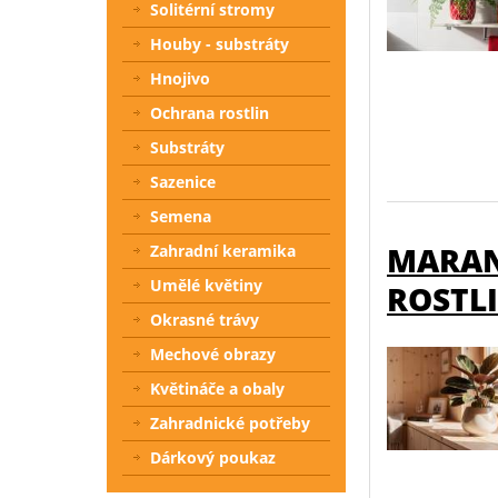
Solitérní stromy
Houby - substráty
Hnojivo
Ochrana rostlin
Substráty
Sazenice
Semena
MARAN
Zahradní keramika
Umělé květiny
ROSTLI
Okrasné trávy
Mechové obrazy
Květináče a obaly
Zahradnické potřeby
Dárkový poukaz