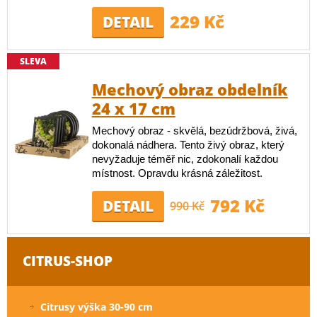
229 Kč
DETAIL
SLEVA
Mechový obraz obdelník
24 x 17 cm
Mechový obraz - skvělá, bezúdržbová, živá,
dokonalá nádhera. Tento živý obraz, který
nevyžaduje téměř nic, zdokonalí každou
místnost. Opravdu krásná záležitost.
792 Kč
DETAIL
990 Kč
CITRUS-SHOP
Citrusy výška 30-90 cm