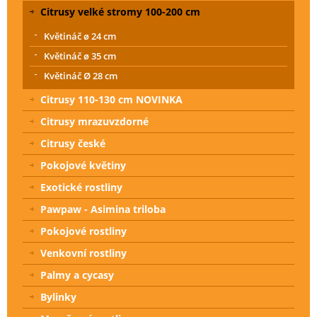
Citrusy velké stromy 100-200 cm
Květináč ø 24 cm
Květináč ø 35 cm
Květináč Ø 28 cm
Citrusy 110-130 cm NOVINKA
Citrusy mrazuvzdorné
Citrusy české
Pokojové květiny
Exotické rostliny
Pawpaw - Asimina triloba
Pokojové rostliny
Venkovní rostliny
Palmy a cycasy
Bylinky