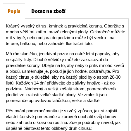
Popis
Dotaz na zboží
Krásný vysoký citrus, kmínek a pravidelná koruna. Obdržíte s
mnoha většími zatím tmavězelenými plody. Celoročně můžete
mít v bytě, nebo od jara do podzimu může být venku - na
terase, balkonu, nebo zahradě. Ilustrační foto.
Má rád sluníčko, jen dávat pozor na ostré letní paprsky, aby
nespálily listy. Dlouhé větvičky můžete zakracovat do
pravidelné koruny. Dbejte na to, aby nebylo příliš mnoho květů
a plodů, usměrňujte je, pokud je jich hodně, odstraňujte. Pro
každý citrus je důležité, aby na každý plod bylo aspoň 20-30
listů. Každých 14 dní přidávejte do zálivky hnojivo - až do
podzimu.
Nádherný a velký košatý strom, pomerančovník
plodící ve zralosti velké sladké plody. Ve zralosti jsou
pomeranče opravdovou lahůdkou, velké a sladké.
Pěstování pomerančovníku je skvělý způsob, jak si zajistit
vlastní čerstvé pomeranče a zároveň obohatit svůj domov
nebo zahradu o krásnou rostlinu. Zde je podrobný návod, jak
úspěšně pěstovat tento oblíbený druh citrusu: