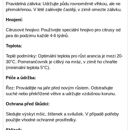
Pravidelná zálivka: Udržujte půdu rovnoměrně vlhkou, ale ne
přemokřenou. V létě zalévejte častěji, v zimě omezte zálivku.
Hnojení:
Citrusové hnojivo: Používejte speciální hnojivo pro citrusy od
jara do podzimu každé 4-6 týdnů.
Teplota:
Teplé podmínky: Optimální teplota pro růst arancia je mezi 20-
30°C. Pomerančovník je citlivý na mráz, v zimě ho chraňte
(minimální teplota 5°C).
Péče a údržba:
Řez: Provádějte na jaře před novým růstem. Odstraňujte
suché nebo překřížené větve a udržujte vzdušnou korunu.
Ochrana před škůdci:
Sledujte výskyt mšic, štítenek a svilušek. V případě potřeby
použijte vhodné ochranné prostředky.
Sklizeň: