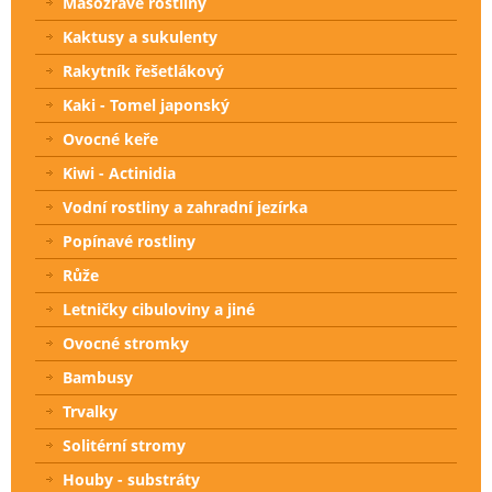
Masožravé rostliny
Kaktusy a sukulenty
Rakytník řešetlákový
Kaki - Tomel japonský
Ovocné keře
Kiwi - Actinidia
Vodní rostliny a zahradní jezírka
Popínavé rostliny
Růže
Letničky cibuloviny a jiné
Ovocné stromky
Bambusy
Trvalky
Solitérní stromy
Houby - substráty