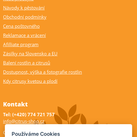
Návody k pěstování
Obchodní podmínky
Cena poštovného
Reklamace a vrácení
Afilliate program
Zásilky na Slovensko a EU
Balení rostlin a citrusů
Dostupnost, výška a fotografie rostlin
Kdy citrusy kvetou a plodí
Kontakt
Tel: (+420) 774 721 757
info@citrus-shop.cz
Citrus shop zahradnictví
Používáme Cookies