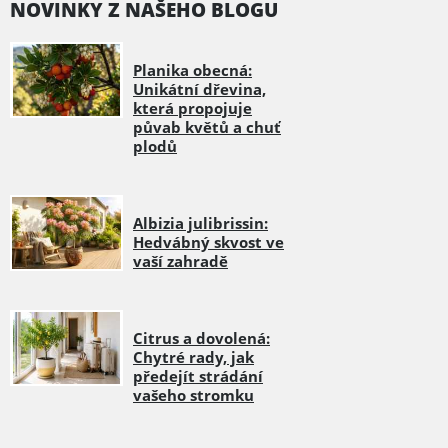
NOVINKY Z NAŠEHO BLOGU
Planika obecná:
Unikátní dřevina,
která propojuje
půvab květů a chuť
plodů
Albizia julibrissin:
Hedvábný skvost ve
vaší zahradě
Citrus a dovolená:
Chytré rady, jak
předejít strádání
vašeho stromku