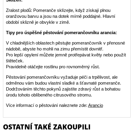
Zralost plodů: Pomeranče sklízejte, když získají plnou
oranžovou barvu a jsou na dotek mírně poddajné. Hlavní
období sklizně je obvykle v zimě.
Tipy pro úspěšné pěstování pomerančovníku arancia:
V chladnějších oblastech pěstujte pomerančovník v přenosné
nádobě, abyste ho mohli na zimu přemístit dovnitř.
Pro lepší opylení můžete jemně protřepávat květy nebo použít
štěteček.
Pravidelně otáčejte rostlinu pro rovnoměrný růst.
Pěstování pomerančovníku vyžaduje péči a trpělivost, ale
odměnou vám budou vlastní sladké a šťavnaté pomeranče.
Dodržováním těchto pokynů zajistíte zdravý růst a bohatou
úrodu tohoto oblíbeného citrusového stromu.
Více informací o pěstování naleznete zde:
Arancio
OSTATNÍ TAKÉ ZAKOUPILI