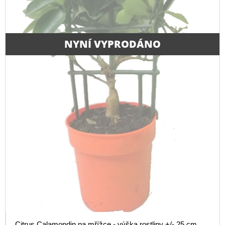
NYNÍ VYPRODÁNO
Citrus Calamondin na mřížce - výška rostliny +/- 25 cm