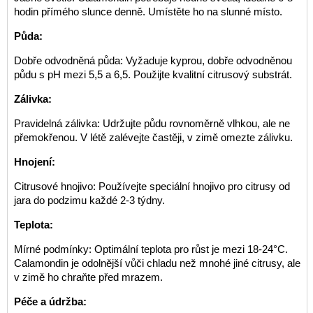
hodin přímého slunce denně. Umístěte ho na slunné místo.
Půda:
Dobře odvodněná půda: Vyžaduje kyprou, dobře odvodněnou
půdu s pH mezi 5,5 a 6,5. Použijte kvalitní citrusový substrát.
Zálivka:
Pravidelná zálivka: Udržujte půdu rovnoměrně vlhkou, ale ne
přemokřenou. V létě zalévejte častěji, v zimě omezte zálivku.
Hnojení:
Citrusové hnojivo: Používejte speciální hnojivo pro citrusy od
jara do podzimu každé 2-3 týdny.
Teplota:
Mírné podmínky: Optimální teplota pro růst je mezi 18-24°C.
Calamondin je odolnější vůči chladu než mnohé jiné citrusy, ale
v zimě ho chraňte před mrazem.
Péče a údržba: