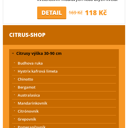
118 Kč
DETAIL
169 Kč
CITRUS-SHOP
Citrusy výška 30-90 cm
Budhova ruka
Hystrix kafrová limeta
Chinotto
Bergamot
Australasica
Mandarinkovník
Citrónovník
Grepovník
Pomerančovník