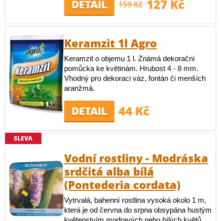
127 Kč
DETAIL
159 Kč
Keramzit 1l Agro
Keramzit o objemu 1 l. Známá dekorační
pomůcka ke květinám. Hrubost 4 - 8 mm.
Vhodný pro dekoraci váz, fontán či menších
aranžmá.
44 Kč
DETAIL
SLEVA
Vodní rostliny - Modráska
srdčitá alba bílá
(Pontederia cordata)
Vytrvalá, bahenní rostlina vysoká okolo 1 m,
která je od června do srpna obsypána hustým
květenstvím modravých nebo bílých květů.