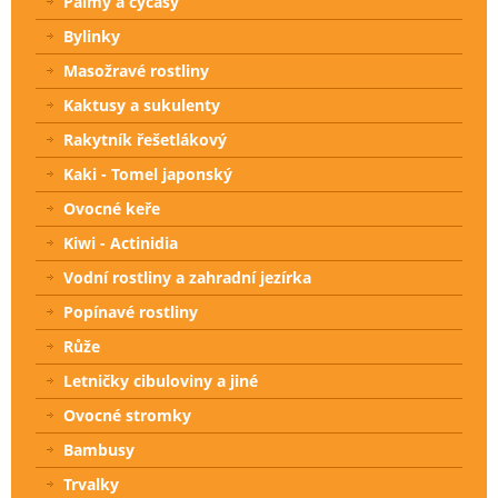
Palmy a cycasy
Bylinky
Masožravé rostliny
Kaktusy a sukulenty
Rakytník řešetlákový
Kaki - Tomel japonský
Ovocné keře
Kiwi - Actinidia
Vodní rostliny a zahradní jezírka
Popínavé rostliny
Růže
Letničky cibuloviny a jiné
Ovocné stromky
Bambusy
Trvalky