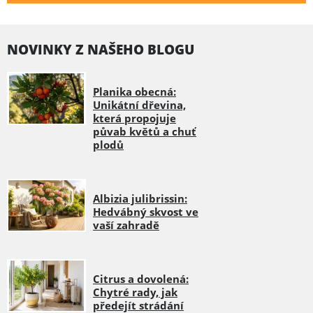
NOVINKY Z NAŠEHO BLOGU
Planika obecná:
Unikátní dřevina,
která propojuje
půvab květů a chuť
plodů
Albizia julibrissin:
Hedvábný skvost ve
vaší zahradě
Citrus a dovolená:
Chytré rady, jak
předejít strádání