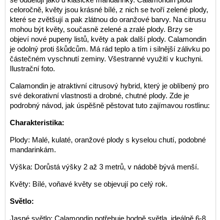
celoročně, květy jsou krásné bílé, z nich se tvoří zelené plody,
které se zvětšují a pak zlátnou do oranžové barvy. Na citrusu
mohou být květy, současně zelené a zralé plody. Brzy se
objeví nové pupeny listů, květy a pak další plody. Calamondin
je odolný proti škůdcům. Má rád teplo a tím i silnější zálivku po
částečném vyschnutí zeminy. Všestranné využití v kuchyni.
Ilustrační foto.
Calamondin je atraktivní citrusový hybrid, který je oblíbený pro
své dekorativní vlastnosti a drobné, chutné plody. Zde je
podrobný návod, jak úspěšně pěstovat tuto zajímavou rostlinu:
Charakteristika:
Plody: Malé, kulaté, oranžové plody s kyselou chutí, podobné
mandarinkám.
Výška: Dorůstá výšky 2 až 3 metrů, v nádobě bývá menší.
Květy: Bílé, voňavé květy se objevují po celý rok.
Světlo:
Jasné světlo: Calamondin potřebuje hodně světla, ideálně 6-8