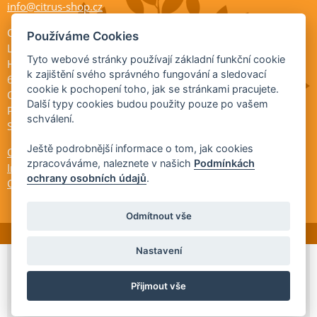
info@citrus-shop.cz
Citrus shop zahradnictví
Používáme Cookies
Legionářů 2
Tyto webové stránky používají základní funkční cookie
Hodonín
k zajištění svého správného fungování a sledovací
695 01
cookie k pochopení toho, jak se stránkami pracujete.
Otevřeno:
Další typy cookies budou použity pouze po vašem
Po-Pá 9-17
schválení.
So 9-11:30
Ještě podrobnější informace o tom, jak cookies
Ochrana osobních údajů
zpracováváme, naleznete v našich
Podmínkách
Informace ÚKZÚZ
ochrany osobních údajů
.
Cookies
Odmítnout vše
Nastavení
© 2026 Citrus-shop.cz -
Partnerský
Přijmout vše
program
Partner ID: