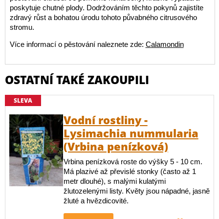
poskytuje chutné plody. Dodržováním těchto pokynů zajistíte
zdravý růst a bohatou úrodu tohoto půvabného citrusového
stromu.
Více informací o pěstování naleznete zde:
Calamondin
OSTATNÍ TAKÉ ZAKOUPILI
SLEVA
Vodní rostliny -
Lysimachia nummularia
(Vrbina penízková)
Vrbina penízková roste do výšky 5 - 10 cm.
Má plazivé až převislé stonky (často až 1
metr dlouhé), s malými kulatými
žlutozelenými listy. Květy jsou nápadné, jasně
žluté a hvězdicovité.