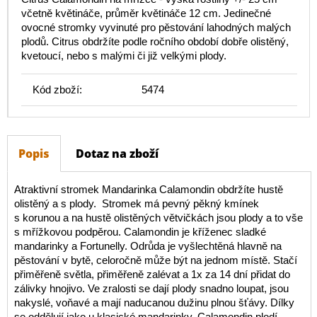
včetně květináče, průměr květináče 12 cm. Jedinečné
ovocné stromky vyvinuté pro pěstování lahodných malých
plodů. Citrus obdržíte podle ročního období dobře olistěný,
kvetoucí, nebo s malými či již velkými plody.
Kód zboží:
5474
Popis
Dotaz na zboží
Atraktivní stromek Mandarinka Calamondin obdržíte hustě
olistěný a s plody. Stromek má pevný pěkný kmínek
s korunou a na hustě olistěných větvičkách jsou plody a to vše
s mřížkovou podpěrou. Calamondin je kříženec sladké
mandarinky a Fortunelly. Odrůda je vyšlechtěná hlavně na
pěstování v bytě, celoročně může být na jednom místě. Stačí
přiměřeně světla, přiměřeně zalévat a 1x za 14 dní přidat do
zálivky hnojivo. Ve zralosti se dají plody snadno loupat, jsou
nakyslé, voňavé a mají naducanou dužinu plnou šťávy. Dílky
se oddělují jako u klasické mandarinky. Calamondin plodí