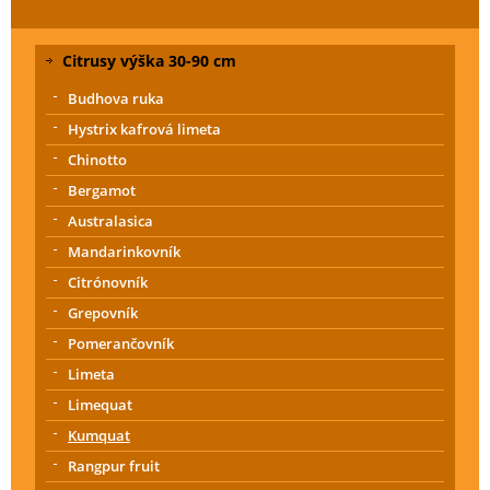
Citrusy výška 30-90 cm
Budhova ruka
Hystrix kafrová limeta
Chinotto
Bergamot
Australasica
Mandarinkovník
Citrónovník
Grepovník
Pomerančovník
Limeta
Limequat
Kumquat
Rangpur fruit