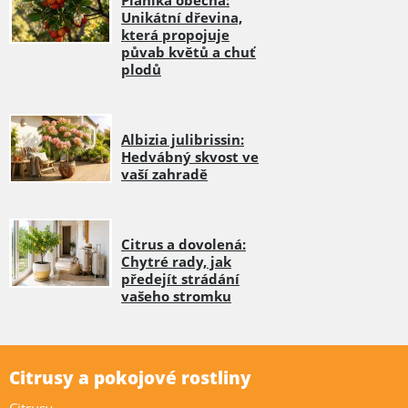
Unikátní dřevina,
která propojuje
půvab květů a chuť
plodů
Albizia julibrissin:
Hedvábný skvost ve
vaší zahradě
Citrus a dovolená:
Chytré rady, jak
předejít strádání
vašeho stromku
Citrusy a pokojové rostliny
Citrusy