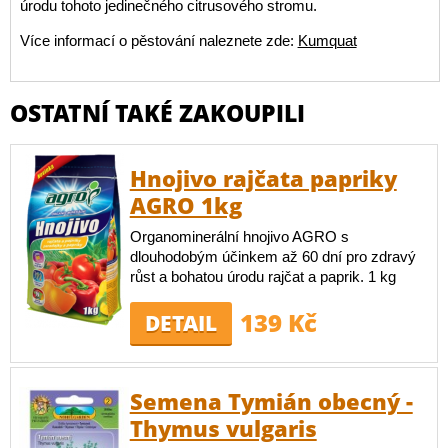
úrodu tohoto jedinečného citrusového stromu.
Více informací o pěstování naleznete zde:
Kumquat
OSTATNÍ TAKÉ ZAKOUPILI
Hnojivo rajčata papriky
AGRO 1kg
Organominerální hnojivo AGRO s
dlouhodobým účinkem až 60 dní pro zdravý
růst a bohatou úrodu rajčat a paprik. 1 kg
139 Kč
DETAIL
Semena Tymián obecný -
Thymus vulgaris