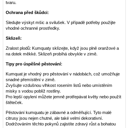
tvaru.
Ochrana před škůdci:
Sledujte výskyt mšic a svilušek. V případě potřeby použijte
vhodné ochranné prostředky.
Sklizeň:
Zralost plodů: Kumquaty sklízejte, když jsou plně oranžové a
na dotek měkké. Sklizeň probíhá obvykle v zimě.
Tipy pro úspěšné pěstování:
Kumquat je vhodný pro pěstování v nádobách, což umožňuje
snadné přemístění v zimě.
Zvyšujte vzdušnou vlhkost rosením listů nebo umístěním
misky s vodou poblíž rostliny.
Pro lepší opylení můžete jemně protřepávat květy nebo použít
štěteček.
Pěstování kumquatu je zábavné a odměňující. Tyto malé
citrusy jsou nejen chutné, ale také velmi dekorativní.
Dodržováním těchto pokynů zajistíte zdravý růst a bohatou