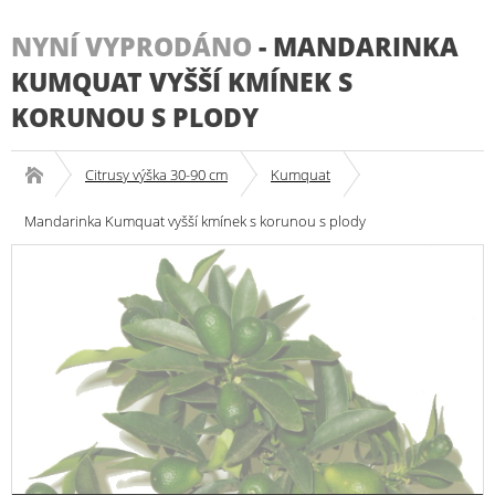
NYNÍ VYPRODÁNO
-
MANDARINKA
KUMQUAT VYŠŠÍ KMÍNEK S
KORUNOU S PLODY
Citrusy výška 30-90 cm
Kumquat
Mandarinka Kumquat vyšší kmínek s korunou s plody