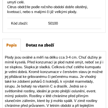
umytí celé.
Citrus obdržíte podle ročního období dobře olistěný,
kvetoucí, nebo s malými či již velkými plody.
Kód zboží:
50100
Popis
Dotaz na zboží
Plody jsou oválné a měří na délku cca 3-4 cm. Chuť dužiny je
mírně kyselá. Před konzumací je plod nutné omýt, neboť se jí i
se slupkou. Slupka je sladká. Celková chuť celého kumquatu
je velmi dobrá. Kromě konzumace v čerstvém stavu je možné
jej přidávat ke grilovanému či pečenému masu. Je vhodný
také ke zdobení pohárů či koktejlů, k výrobě marmelády,
sirupu. Je bohatý na vitamín C a draslík. Jedná se o
světlomilné rostliny, ideální je proto plnější oslunění, event.
mírný polostín. Rostliny v létě chráníme před přímým
slunečním zářením, které by ji mohlo spálit. V zimě rostliny
chráníme před průvanem. V letním období a při teplejším