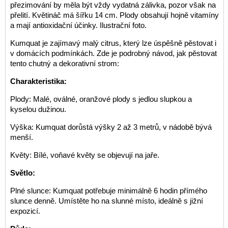
přezimování by měla být vždy vydatná zálivka, pozor však na
přelití. Květináč má šířku 14 cm. Plody obsahují hojně vitamíny
a mají antioxidační účinky. Ilustrační foto.
Kumquat je zajímavý malý citrus, který lze úspěšně pěstovat i
v domácích podmínkách. Zde je podrobný návod, jak pěstovat
tento chutný a dekorativní strom:
Charakteristika:
Plody: Malé, oválné, oranžové plody s jedlou slupkou a
kyselou dužinou.
Výška: Kumquat dorůstá výšky 2 až 3 metrů, v nádobě bývá
menší.
Květy: Bílé, voňavé květy se objevují na jaře.
Světlo:
Plné slunce: Kumquat potřebuje minimálně 6 hodin přímého
slunce denně. Umístěte ho na slunné místo, ideálně s jižní
expozicí.