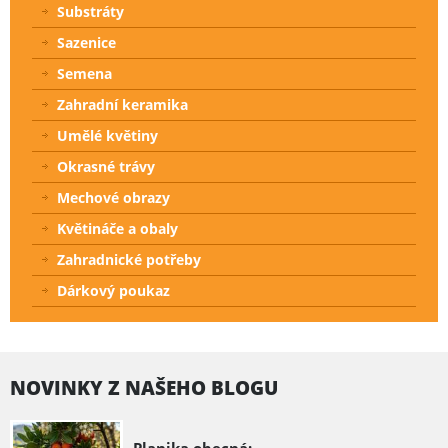
Substráty
Sazenice
Semena
Zahradní keramika
Umělé květiny
Okrasné trávy
Mechové obrazy
Květináče a obaly
Zahradnické potřeby
Dárkový poukaz
NOVINKY Z NAŠEHO BLOGU
Planika obecná: