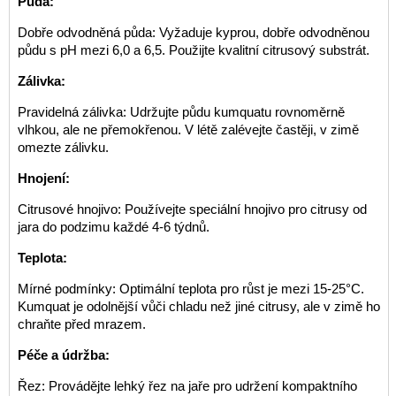
Půda:
Dobře odvodněná půda: Vyžaduje kyprou, dobře odvodněnou
půdu s pH mezi 6,0 a 6,5. Použijte kvalitní citrusový substrát.
Zálivka:
Pravidelná zálivka: Udržujte půdu kumquatu rovnoměrně
vlhkou, ale ne přemokřenou. V létě zalévejte častěji, v zimě
omezte zálivku.
Hnojení:
Citrusové hnojivo: Používejte speciální hnojivo pro citrusy od
jara do podzimu každé 4-6 týdnů.
Teplota:
Mírné podmínky: Optimální teplota pro růst je mezi 15-25°C.
Kumquat je odolnější vůči chladu než jiné citrusy, ale v zimě ho
chraňte před mrazem.
Péče a údržba:
Řez: Provádějte lehký řez na jaře pro udržení kompaktního