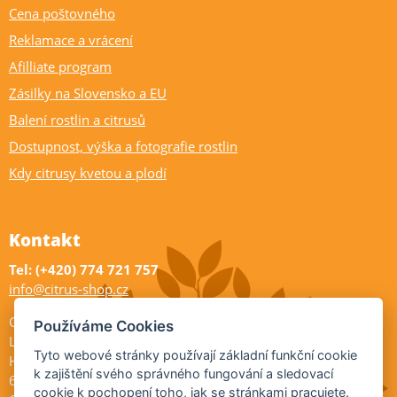
Cena poštovného
Reklamace a vrácení
Afilliate program
Zásilky na Slovensko a EU
Balení rostlin a citrusů
Dostupnost, výška a fotografie rostlin
Kdy citrusy kvetou a plodí
Kontakt
Tel: (+420) 774 721 757
info@citrus-shop.cz
Citrus shop zahradnictví
Používáme Cookies
Legionářů 2
Tyto webové stránky používají základní funkční cookie
Hodonín
k zajištění svého správného fungování a sledovací
695 01
cookie k pochopení toho, jak se stránkami pracujete.