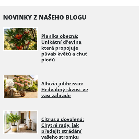
NOVINKY Z NAŠEHO BLOGU
Planika obecná:
Unikátní dřevina,
která propojuje
půvab květů a chuť
plodů
Albizia julibrissin:
Hedvábný skvost ve
vaší zahradě
Citrus a dovolená:
Chytré rady, jak
předejít strádání
vašeho stromku