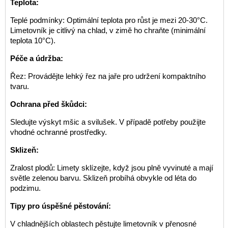
Teplota:
Teplé podmínky: Optimální teplota pro růst je mezi 20-30°C.
Limetovník je citlivý na chlad, v zimě ho chraňte (minimální
teplota 10°C).
Péče a údržba:
Řez: Provádějte lehký řez na jaře pro udržení kompaktního
tvaru.
Ochrana před škůdci:
Sledujte výskyt mšic a svilušek. V případě potřeby použijte
vhodné ochranné prostředky.
Sklizeň:
Zralost plodů: Limety sklízejte, když jsou plně vyvinuté a mají
světle zelenou barvu. Sklizeň probíhá obvykle od léta do
podzimu.
Tipy pro úspěšné pěstování:
V chladnějších oblastech pěstujte limetovník v přenosné