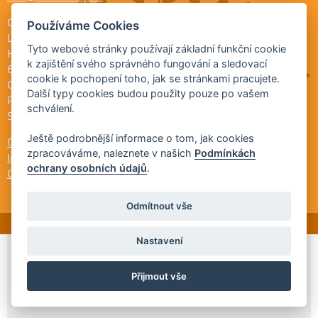
Citrus shop zahradnictví
Používáme Cookies
Legionářů 2
Tyto webové stránky používají základní funkční cookie
Hodonín
k zajištění svého správného fungování a sledovací
695 01
cookie k pochopení toho, jak se stránkami pracujete.
Otevřeno:
Další typy cookies budou použity pouze po vašem
Po-Pá 9-17
schválení.
So 9-11:30
Ještě podrobnější informace o tom, jak cookies
Ochrana osobních údajů
zpracováváme, naleznete v našich
Podmínkách
Informace ÚKZÚZ
ochrany osobních údajů
.
Cookies
Odmítnout vše
Nastavení
© 2026 Citrus-shop.cz -
Partnerský
Přijmout vše
program
Partner ID: