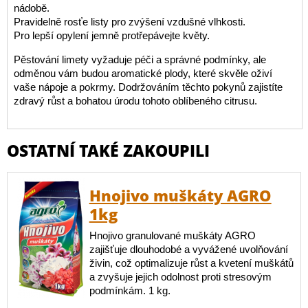
nádobě.
Pravidelně rosťe listy pro zvýšení vzdušné vlhkosti.
Pro lepší opylení jemně protřepávejte květy.
Pěstování limety vyžaduje péči a správné podmínky, ale
odměnou vám budou aromatické plody, které skvěle oživí
vaše nápoje a pokrmy. Dodržováním těchto pokynů zajistíte
zdravý růst a bohatou úrodu tohoto oblíbeného citrusu.
OSTATNÍ TAKÉ ZAKOUPILI
Hnojivo muškáty AGRO
1kg
Hnojivo granulované muškáty AGRO
zajišťuje dlouhodobé a vyvážené uvolňování
živin, což optimalizuje růst a kvetení muškátů
a zvyšuje jejich odolnost proti stresovým
podmínkám. 1 kg.