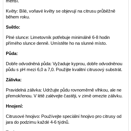
menší.
Květy: Bílé, voňavé květy se objevují na citrusu průběžně
během roku.
Světlo:
Plné slunce: Limetovník potřebuje minimálně 6-8 hodin
přímého slunce denně. Umístěte ho na slunné místo.
Půda:
Dobře odvodněná půda: Vyžaduje kyprou, dobře odvodněnou
půdu s pH mezi 6,0 a 7,0. Použijte kvalitní citrusový substrát.
Zálivka:
Pravidelná zálivka: Udržujte půdu rovnoměrně vlhkou, ale ne
přemokřenou. V létě zalévejte častěji, v zimě omezte zálivku.
Hnojení:
Citrusové hnojivo: Používejte speciální hnojivo pro citrusy od
jara do podzimu každé 4-6 týdnů.