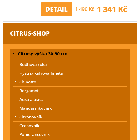
1 341 Kč
DETAIL
1 490 Kč
CITRUS-SHOP
Citrusy výška 30-90 cm
Budhova ruka
Hystrix kafrová limeta
Chinotto
Bergamot
Australasica
Mandarinkovník
Citrónovník
Grepovník
Pomerančovník