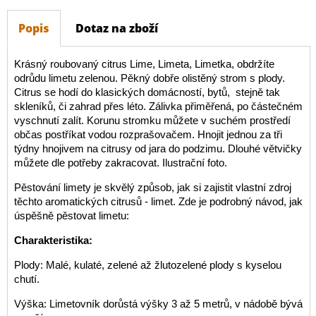
Popis
Dotaz na zboží
Krásný roubovaný citrus Lime, Limeta, Limetka, obdržíte
odrůdu limetu zelenou. Pěkný dobře olistěný strom s plody.
Citrus se hodí do klasických domácností, bytů, stejně tak
skleníků, či zahrad přes léto. Zálivka přiměřená, po částečném
vyschnutí zalít. Korunu stromku můžete v suchém prostředí
občas postříkat vodou rozprašovačem. Hnojit jednou za tři
týdny hnojivem na citrusy od jara do podzimu. Dlouhé větvičky
můžete dle potřeby zakracovat. Ilustrační foto.
Pěstování limety je skvělý způsob, jak si zajistit vlastní zdroj
těchto aromatických citrusů - limet. Zde je podrobný návod, jak
úspěšně pěstovat limetu:
Charakteristika:
Plody: Malé, kulaté, zelené až žlutozelené plody s kyselou
chutí.
Výška: Limetovník dorůstá výšky 3 až 5 metrů, v nádobě bývá