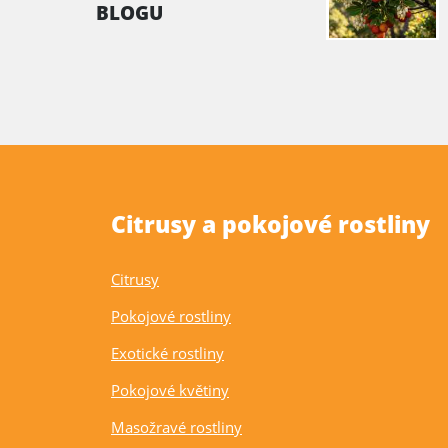
BLOGU
Citrusy a pokojové rostliny
Citrusy
Pokojové rostliny
Exotické rostliny
Pokojové květiny
Masožravé rostliny