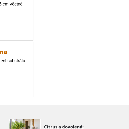
95 cm včetně
ina
žení substrátu
Citrus a dovolená: