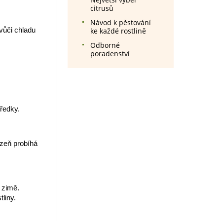
citrusů
Návod k pěstování
vůči chladu
ke každé rostlině
Odborné
poradenství
tředky.
izeň probíhá
 zimě.
liny.