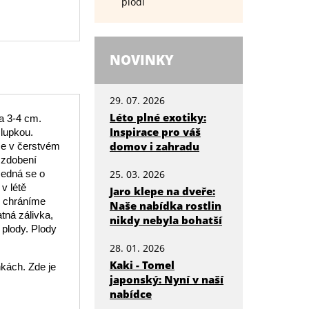
plodí
NOVINKY
29. 07. 2026
Léto plné exotiky:
a 3-4 cm.
Inspirace pro váš
slupkou.
domov i zahradu
ce v čerstvém
 zdobení
25. 03. 2026
Jedná se o
 v létě
Jaro klepe na dveře:
y chráníme
Naše nabídka rostlin
tná zálivka,
nikdy nebyla bohatší
 plody. Plody
28. 01. 2026
Kaki - Tomel
kách. Zde je
japonský: Nyní v naší
nabídce