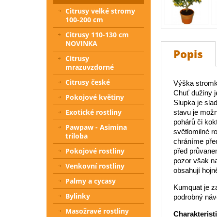
Citrusy velké stromy
100-200 cm
Citrusy 110-130 cm
NOVINKA
Popis
Citrusy
mrazuvzdorné
Citrusy české
Výška stromku
Chuť dužiny j
Pokojové květiny
Slupka je sl
Exotické rostliny
stavu je možn
pohárů či kok
Pawpaw - Asimina
světlomilné ro
triloba
chráníme před
Pokojové rostliny
před průvanem
pozor však na
Venkovní rostliny
obsahují hojně
Palmy a cycasy
Kumquat je za
Bylinky
podrobný návo
Masožravé rostliny
Charakterist