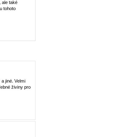
 ale také
u tohoto
 a jiné. Velmi
řebné živiny pro