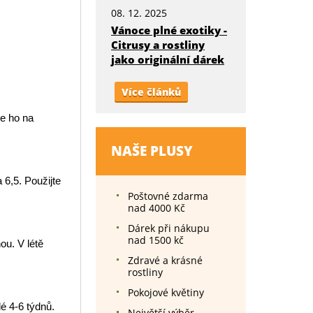
08. 12. 2025
Vánoce plné exotiky -
Citrusy a rostliny
jako originální dárek
Více článků
e ho na
NAŠE PLUSY
6,5. Použijte
Poštovné zdarma
nad 4000 Kč
Dárek při nákupu
nad 1500 kč
ou. V létě
Zdravé a krásné
rostliny
Pokojové květiny
dé 4-6 týdnů.
Největší výběr