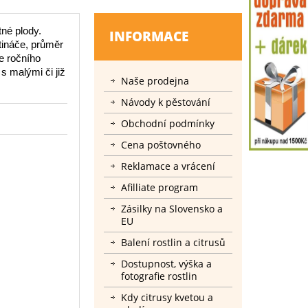
tné plody.
INFORMACE
tináče, průměr
e ročního
s malými či již
Naše prodejna
Návody k pěstování
Obchodní podmínky
Cena poštovného
Reklamace a vrácení
Afilliate program
Zásilky na Slovensko a
EU
Balení rostlin a citrusů
Dostupnost, výška a
fotografie rostlin
Kdy citrusy kvetou a