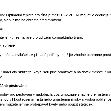
y: Optimální teplota pro růst je mezi 15-25°C. Kumquat je odolnější 
usy, ale v zimě ho chraňte před mrazem.
a:
te lehký řez na jaře pro udržení kompaktního tvaru.
d škůdci:
yt mšic a svilušek. V případě potřeby použijte vhodné ochranné pros
: Kumquaty sklízejte, když jsou plně oranžové a na dotek měkké. Skl
ě.
ěšné pěstování:
hodný pro pěstování v nádobách, což umožňuje snadné přemístění v
šnou vlhkost rosením listů nebo umístěním misky s vodou poblíž rost
lení můžete jemně protřepávat květy nebo použít štěteček.