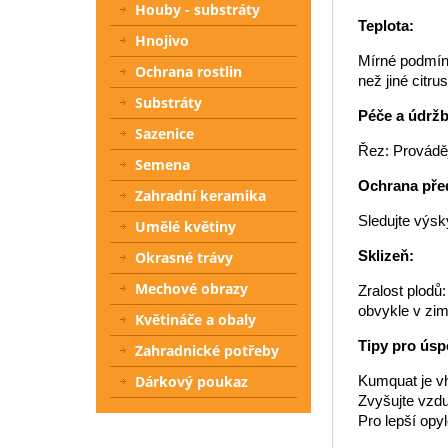
Houby - substráty
Teplota:
Hnojivo
Mírné podmínk
Ochrana rostlin
než jiné citr
Substráty
Péče a údržb
Sazenice
Řez: Prováděj
Semena
Ochrana pře
Zahradní keramika
Sledujte výsk
Umělé květiny
Sklizeň:
Okrasné trávy
Mechové obrazy
Zralost plodů
obvykle v zim
Květináče a obaly
Tipy pro úsp
Zahradnické potřeby
Dárkový poukaz
Kumquat je v
Zvyšujte vzdu
Pro lepší opy