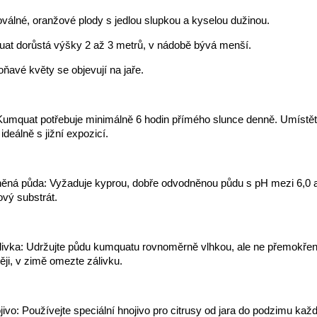
oválné, oranžové plody s jedlou slupkou a kyselou dužinou.
at dorůstá výšky 2 až 3 metrů, v nádobě bývá menší.
oňavé květy se objevují na jaře.
Kumquat potřebuje minimálně 6 hodin přímého slunce denně. Umístět
ideálně s jižní expozicí.
ěná půda: Vyžaduje kyprou, dobře odvodněnou půdu s pH mezi 6,0 a 
sový substrát.
livka: Udržujte půdu kumquatu rovnoměrně vlhkou, ale ne přemokřen
ěji, v zimě omezte zálivku.
jivo: Používejte speciální hnojivo pro citrusy od jara do podzimu kaž