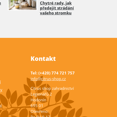
e
Chytré rady, jak
předejít strádání
vašeho stromku
Kontakt
Tel: (+420) 774 721 757
info@citrus-shop.cz
í
Citrus shop zahradnictví
ky
Legionářů 2
Hodonín
í
695 01
Otevřeno: