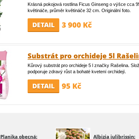
Krásná pokojová rostlina Ficus Ginseng o výšce cca 
květináče, průměr květináče 32 cm. Originální foto.
3 900 Kč
DETAIL
Substrát pro orchideje 5l Rašel
Kůrový substrát pro orchideje 5 l značky Rašelina. Slo
podporuje zdravý růst a bohaté kvetení orchidejí.
95 Kč
DETAIL
Planika obecná:
Albizia julibrissin: