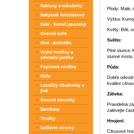
Kaktusy a sukulenty
Plody: Malé, 
Rakytník řešetlákový
Výška: Kumqu
Kaki - Tomel japonský
Květy: Bílé, v
Ovocné keře
Světlo:
Kiwi - Actinidia
Plné slunce: 
Vodní rostliny a
slunné místo, 
zahradní jezírka
Popínavé rostliny
Půda:
Růže
Dobře odvodn
kvalitní citru
Letničky cibuloviny a
jiné
Zálivka:
Ovocné stromky
Pravidelná zá
Bambusy
zalévejte čast
Trvalky
Hnojení:
Solitérní stromy
Citrusové hno