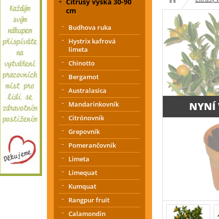
Citrusy výška 30-90
cm
Budhova ruka
Hystrix kafrová
limeta
Chinotto
Bergamot
Australasica
NYNÍ
Mandarinkovník
Citrónovník
Grepovník
Pomerančovník
Limeta
Limequat
Kumquat
Rangpur fruit
Calamondin