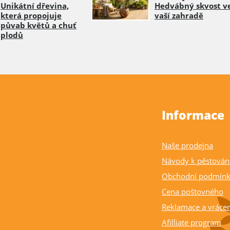
Unikátní dřevina,
Hedvábný skvost v
která propojuje
vaší zahradě
půvab květů a chuť
plodů
Informace
Naše prodejna
Návody k pěstován
Obchodní podmín
Cena poštovného
Reklamace a vrácen
Afilliate program