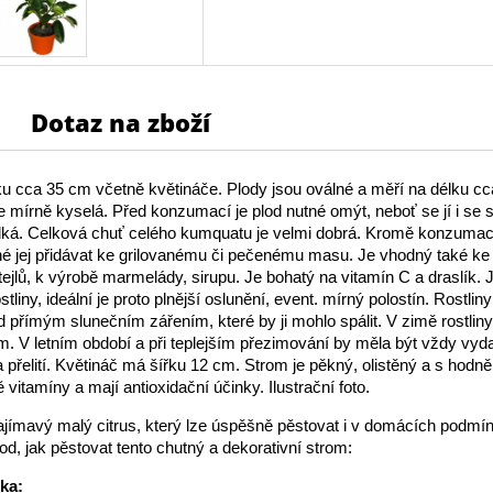
Dotaz na zboží
 cca 35 cm včetně květináče. Plody jsou oválné a měří na délku cc
e mírně kyselá. Před konzumací je plod nutné omýt, neboť se jí i se 
adká. Celková chuť celého kumquatu je velmi dobrá. Kromě konzuma
é jej přidávat ke grilovanému či pečenému masu. Je vhodný také ke
tejlů, k výrobě marmelády, sirupu. Je bohatý na vitamín C a draslík. 
stliny, ideální je proto plnější oslunění, event. mírný polostín. Rostliny
 přímým slunečním zářením, které by ji mohlo spálit. V zimě rostlin
. V letním období a při teplejším přezimování by měla být vždy vyda
 přelití. Květináč má šířku 12 cm. Strom je pěkný, olistěný a s hodně
 vitamíny a mají antioxidační účinky. Ilustrační foto.
jímavý malý citrus, který lze úspěšně pěstovat i v domácích podmín
d, jak pěstovat tento chutný a dekorativní strom:
ika: